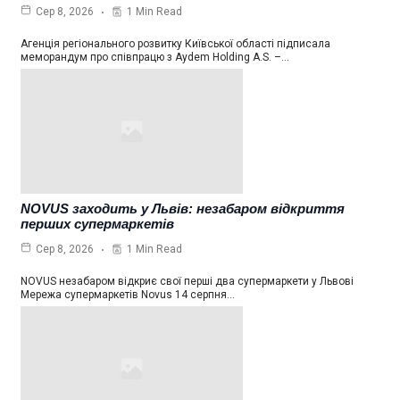
1 Min Read
Сер 8, 2026
Агенція регіонального розвитку Київської області підписала
меморандум про співпрацю з Aydem Holding A.S. –…
NOVUS заходить у Львів: незабаром відкриття
перших супермаркетів
1 Min Read
Сер 8, 2026
NOVUS незабаром відкриє свої перші два супермаркети у Львові
Мережа супермаркетів Novus 14 серпня…