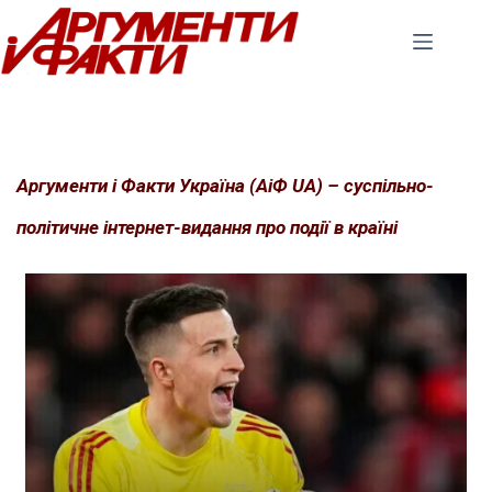
Перейти
до
вмісту
Аргументи і Факти Україна (АіФ UA) – суспільно-
політичне інтернет-видання про події в країні