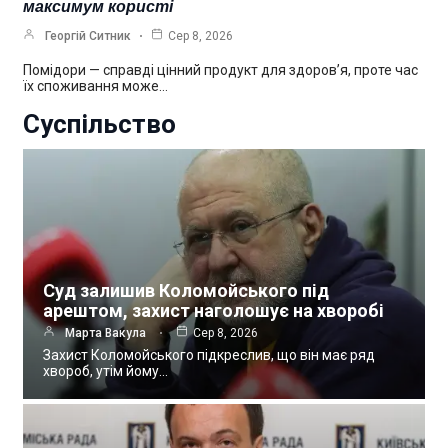
максимум користі
Георгій Ситник
Сер 8, 2026
Помідори — справді цінний продукт для здоров’я, проте час
їх споживання може…
Суспільство
Суд залишив Коломойського під
арештом, захист наголошує на хворобі
Марта Вакула
Сер 8, 2026
Захист Коломойського підкреслив, що він має ряд
хвороб, утім йому…