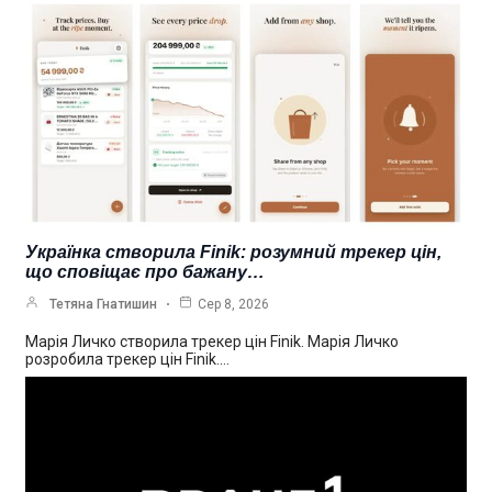
Українка створила Finik: розумний трекер цін,
що сповіщає про бажану…
Тетяна Гнатишин
Сер 8, 2026
Марія Личко створила трекер цін Finik. Марія Личко
розробила трекер цін Finik.…