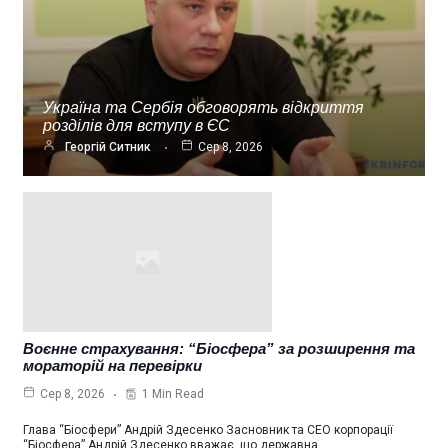
Україна та Сербія обговорять відкриття
розділів для вступу в ЄС
Георгій Ситник
Сер 8, 2026
Воєнне страхування: “Біосфера” за розширення та
мораторій на перевірки
1 Min Read
Сер 8, 2026
Глава “Біосфери” Андрій Здесенко Засновник та СЕО корпорації
“Біосфера” Андрій Здесенко вважає, що державна…