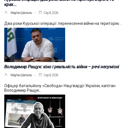
крах…
Мар’ян Шепель
Сер 8, 2026
Два роки Курської операції: перенесення війни на територію…
Володимир Ращук: кіно і реальність війни – речі несумісні
Мар’ян Шепель
Сер 8, 2026
Офіцер батальйону «Свобода» Нацгвардії України, капітан
Володимир Ращук…