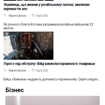
Українець, що вижив у російському полоні, закликає
перемогти зло
Мар’ян Шепель
Сер 8, 2026
56-річного Олега Котова затримали російські військові 23
квітня…
Герої з-під обстрілу: бійці винесли пораненого товариша
Мар’ян Шепель
Сер 8, 2026
Бійці «Хижака» надають допомогу пораненому. Скрін з відео…
Бізнес