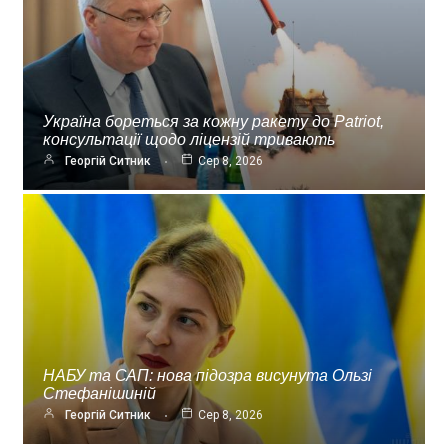
Україна бореться за кожну ракету до Patriot,
консультації щодо ліцензій тривають
Георгій Ситник
Сер 8, 2026
НАБУ та САП: нова підозра висунута Ользі
Стефанішиній
Георгій Ситник
Сер 8, 2026