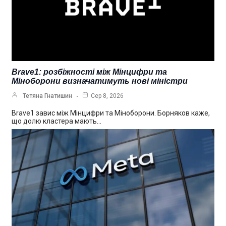
Brave1: розбіжності між Мінцифри та
Міноборони визначатимуть нові міністри
Тетяна Гнатишин
Сер 8, 2026
Brave1 завис між Мінцифри та Міноборони. Борняков каже,
що долю кластера мають…