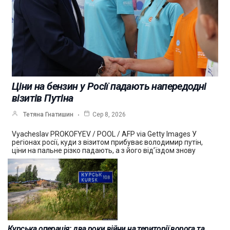
Ціни на бензин у Росії падають напередодні
візитів Путіна
Тетяна Гнатишин
Сер 8, 2026
Vyacheslav PROKOFYEV / POOL / AFP via Getty Images У
регіонах росії, куди з візитом прибуває володимир путін,
ціни на пальне різко падають, а з його від’їздом знову
Курська операція: два роки війни на території ворога та