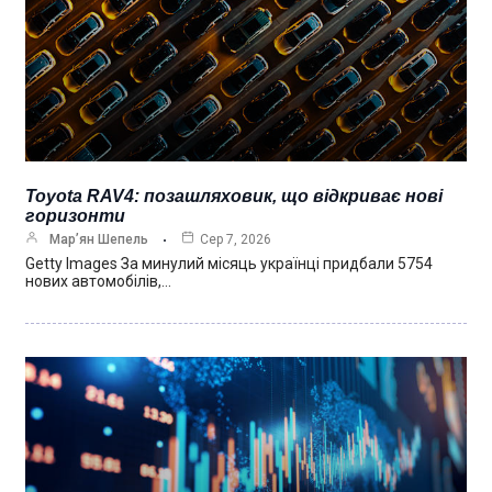
Toyota RAV4: позашляховик, що відкриває нові
горизонти
Мар’ян Шепель
Сер 7, 2026
Getty Images За минулий місяць українці придбали 5754
нових автомобілів,…