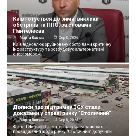
Київ готується до зими: виклики
обстрілів та ППО, за словами
Пантелеєва
Марта Вакула
Сер 8, 2026
Київ відновлює зруйновану обстрілами критичну
інфраструктуру та розбудовує альтернативні
енергомережі,…
Дописи про підтримку ЗСУ стали
доказами у справі ринку “Столичний”
Марта Вакула
Сер 8, 2026
Фото: Telegram До матеріалів кримінального
провадження щодо ринку “Столичний” долучили…