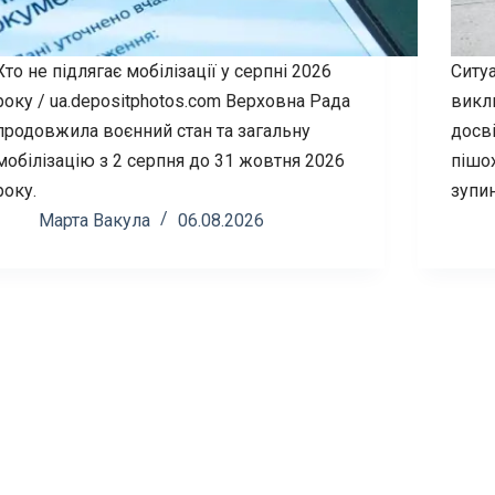
Хто не підлягає мобілізації у серпні 2026
Ситуа
року / ua.depositphotos.com Верховна Рада
викл
продовжила воєнний стан та загальну
досві
мобілізацію з 2 серпня до 31 жовтня 2026
пішох
року.
зупин
Марта Вакула
06.08.2026