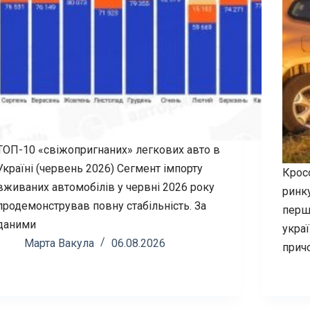
ТОП-10 «свіжопригнаних» легкових авто в
Україні (червень 2026) Сегмент імпорту
Крос
вживаних автомобілів у червні 2026 року
ринк
продемонстрував повну стабільність. За
першо
даними
украї
Марта Вакула
06.08.2026
прич