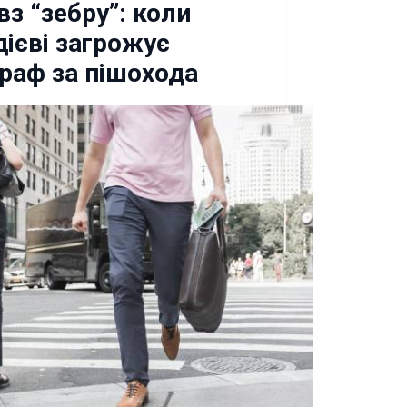
вз “зебру”: коли
дієві загрожує
раф за пішохода