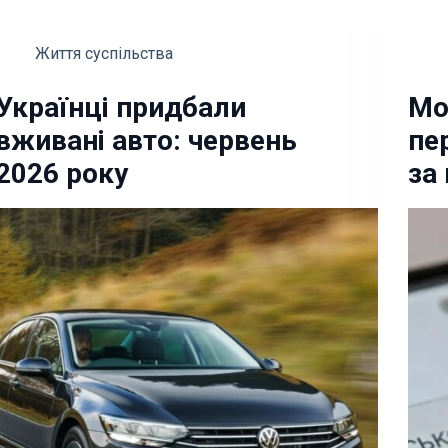
Життя суспільства
Українці придбали
Мо
вживані авто: червень
пе
2026 року
за