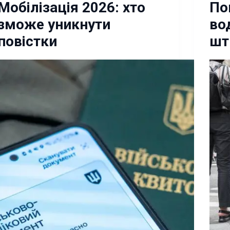
Мобілізація 2026: хто
По
зможе уникнути
во
повістки
шт