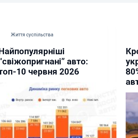
Життя суспільства
Найпопулярніші
Кр
“свіжопригнані” авто:
ук
топ-10 червня 2026
80
ав