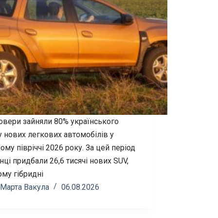
овери зайняли 80% українського
у нових легкових автомобілів у
му півріччі 2026 року. За цей період
нці придбали 26,6 тисячі нових SUV,
ому гібридні
Марта Вакула
06.08.2026