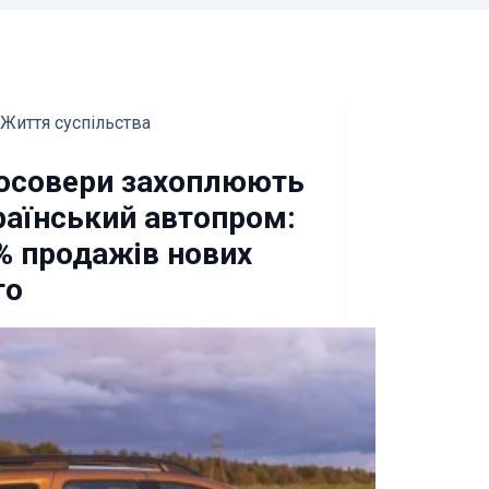
Життя суспільства
осовери захоплюють
раїнський автопром:
% продажів нових
то