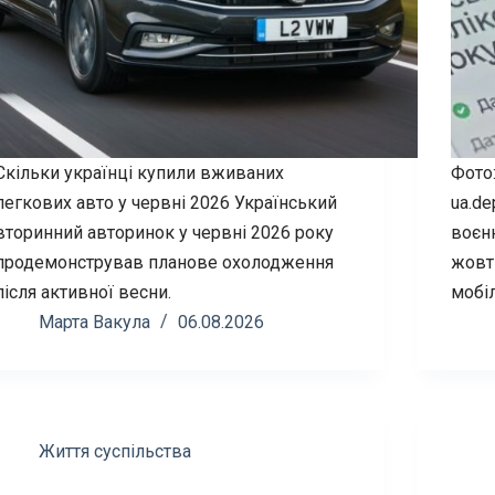
Скільки українці купили вживаних
Фото
легкових авто у червні 2026 Український
ua.de
вторинний авторинок у червні 2026 року
воєн
продемонстрував планове охолодження
жовтн
після активної весни.
мобіл
Марта Вакула
06.08.2026
Життя суспільства