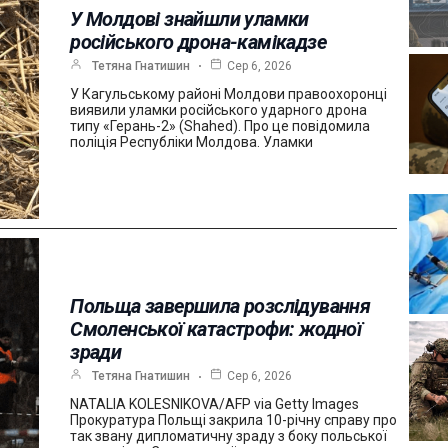
У Молдові знайшли уламки
російського дрона-камікадзе
Тетяна Гнатишин
Сер 6, 2026
У Кагульському районі Молдови правоохоронці
виявили уламки російського ударного дрона
типу «Герань-2» (Shahed). Про це повідомила
поліція Республіки Молдова. Уламки
Польща завершила розслідування
Смоленської катастрофи: жодної
зради
Тетяна Гнатишин
Сер 6, 2026
NATALIA KOLESNIKOVA/AFP via Getty Images
Прокуратура Польщі закрила 10-річну справу про
так звану дипломатичну зраду з боку польської