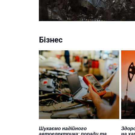
Бізнес
Шукаємо надійного
Здоро
автоелектрика: поради та
на ха