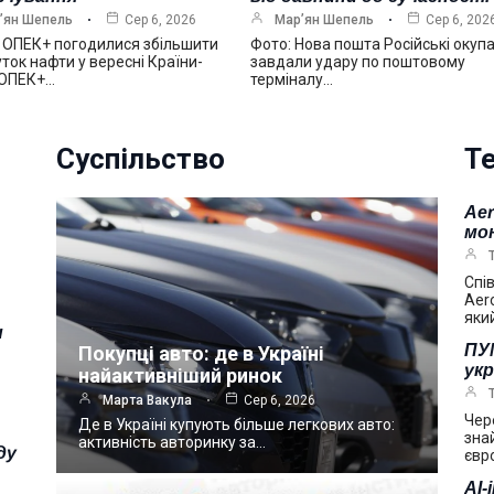
’ян Шепель
Сер 6, 2026
Мар’ян Шепель
Сер 6, 202
 ОПЕК+ погодилися збільшити
Фото: Нова пошта Російські окуп
ток нафти у вересні Країни-
завдали удару по поштовому
 ОПЕК+…
терміналу…
Суспільство
Те
Ae
мо
Спі
Aer
яки
и
ПУМ
Покупці авто: де в Україні
укр
найактивніший ринок
Марта Вакула
Сер 6, 2026
Чер
Де в Україні купують більше легкових авто:
зна
активність авторинку за…
ду
євр
AI-