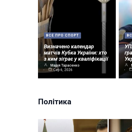
ВСЕ ПРО СПОРТ
ВС
Визначено календар
УП
матчів Кубка України: хто
гр
з ким зіграє у кваліфікації
Ук
Марія Тарасенко
Сер 6, 2026
Політика