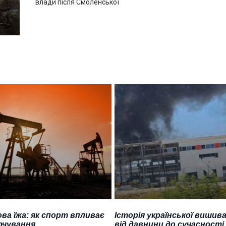
влади після Смоленської
ва їжа: як спорт впливає
Історія української вишива
рчування
від давнини до сучасності