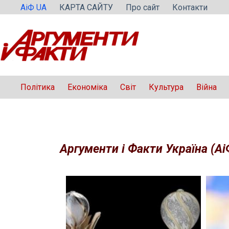
Перейти
АіФ UA
КАРТА САЙТУ
Про сайт
Контакти
до
вмісту
Політика
Економіка
Світ
Культура
Війна
Аргументи і Факти Україна (Аі