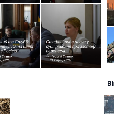
ький та Стубб:
Стефанішина плаче у
ння ППО та шлях
суді: рішення про заставу
 з Росією
перенесли
й Ситник
Георгій Ситник
6, 2026
Сер 6, 2026
Ві