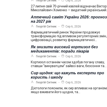
Георгій Ситник
Сер 6, 2026
27 липня свій 70-річний ювілей відзначає Віктор
Миколайович Хоменко — видатний український
Аптечний саміт України 2026: прогно
на 2027 рік
Георгій Ситник
Сер 6, 2026
Фармацевтичний ринок України продовжує
трансформацію під впливом регуляторних змін,
цифровізації, розвитку фармацевтичної…
Як знизити високий кортизол без
медикаментів: поради лікарів
Георгій Ситник
Сер 6, 2026
Кортизол останнім часом здобув погану славу,
ставши “винуватцем” зайвої ваги, безсоння та…
Сир щодня: що кажуть експерти про
користь і шкоду
Георгій Ситник
Сер 6, 2026
Дієтологи пояснили, як сир впливає на організм
якщо вживати його щодня, та…