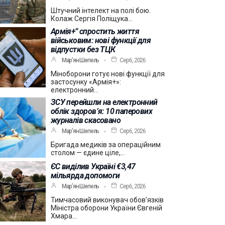
Штучний інтелект на полі бою.
Колаж Сергія Поліщука…
Армія+” спростить життя
військовим: нові функції для
відпустки без ТЦК
Мар’ян Шепель
Сер 6, 2026
Міноборони готує нові функції для
застосунку «Армія+»:
електронний…
ЗСУ перейшли на електронний
облік здоров’я: 10 паперових
журналів скасовано
Мар’ян Шепель
Сер 6, 2026
Бригада медиків за операційним
столом — єдине ціле,…
ЄС виділив Україні €3,47
мільярда допомоги
Мар’ян Шепель
Сер 6, 2026
Тимчасовий виконувач обов’язків
Міністра оборони України Євгеній
Хмара…