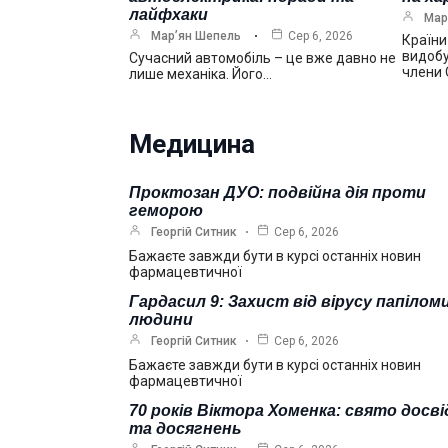
лайфхаки
Мар
Мар’ян Шепель
Сер 6, 2026
Країни
видобу
Сучасний автомобіль – це вже давно не
члени
лише механіка. Його…
Медицина
Проктозан ДУО: подвійна дія проти
геморою
Георгій Ситник
Сер 6, 2026
Бажаєте завжди бути в курсі останніх новин
фармацевтичної
Гардасил 9: Захист від вірусу папілом
людини
Георгій Ситник
Сер 6, 2026
Бажаєте завжди бути в курсі останніх новин
фармацевтичної
70 років Віктора Хоменка: свято досві
та досягнень