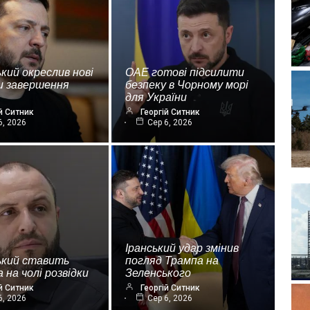
кий окреслив нові
ОАЕ готові підсилити
и завершення
безпеку в Чорному морі
для України
й Ситник
Георгій Ситник
6, 2026
Сер 6, 2026
Іранський удар змінив
ький ставить
погляд Трампа на
 на чолі розвідки
Зеленського
й Ситник
Георгій Ситник
6, 2026
Сер 6, 2026