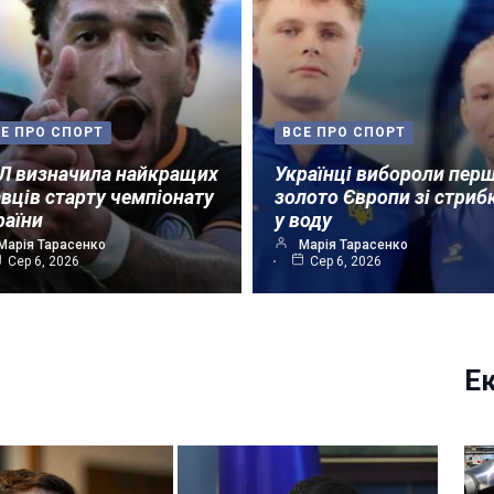
Е ПРО СПОРТ
ВСЕ ПРО СПОРТ
Л визначила найкращих
Українці вибороли пер
авців старту чемпіонату
золото Європи зі стриб
раїни
у воду
Марія Тарасенко
Марія Тарасенко
Сер 6, 2026
Сер 6, 2026
Е