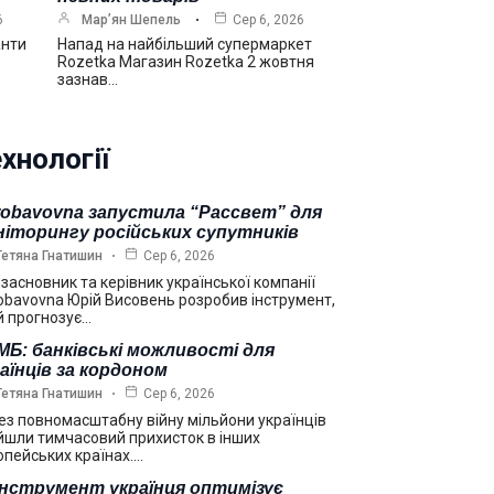
6
Мар’ян Шепель
Сер 6, 2026
анти
Напад на найбільший супермаркет
Rozetka Магазин Rozetka 2 жовтня
зазнав…
хнології
robavovna запустила “Рассвет” для
ніторингу російських супутників
Тетяна Гнатишин
Сер 6, 2026
взасновник та керівник української компанії
obavovna Юрій Висовень розробив інструмент,
й прогнозує…
Б: банківські можливості для
аїнців за кордоном
Тетяна Гнатишин
Сер 6, 2026
ез повномасштабну війну мільйони українців
йшли тимчасовий прихисток в інших
опейських країнах.…
інструмент українця оптимізує