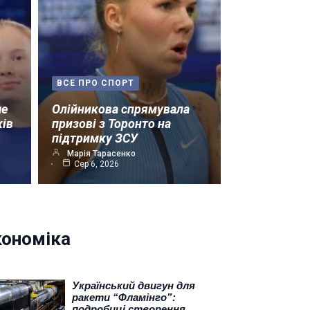
ВСЕ ПРО СПОРТ
ше
Олійникова спрямувала
ків
призові з Торонто на
підтримку ЗСУ
Марія Тарасенко
Сер 6, 2026
кономіка
Український двигун для
ракети “Фламінго”:
подробиці створення