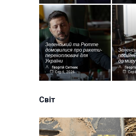
Зеленський та Рютте
домовилися про ракети-
Зеленс
перехоплювачі для
посиле
України
до миру
Георгій Ситник
Георгі
Сер 6, 2026
Сер 
Світ