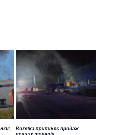
нки:
Rozetka припиняє продаж
певних товарів