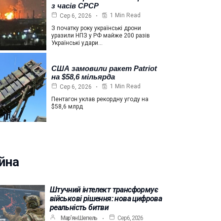
з часів СРСР
1 Min Read
Сер 6, 2026
З початку року українські дрони
уразили НПЗ у РФ майже 200 разів
Українські удари…
США замовили ракет Patriot
на $58,6 мільярда
1 Min Read
Сер 6, 2026
Пентагон уклав рекордну угоду на
$58,6 млрд
йна
Штучний інтелект трансформує
військові рішення: нова цифрова
реальність битви
Мар’ян Шепель
Сер 6, 2026