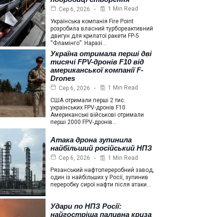
1 Min Read
Сер 6, 2026
Українська компанія Fire Point
розробила власний турбореактивний
двигун для крилатої ракети FP-5
“Фламінго”. Наразі…
Україна отримала перші дві
тисячі FPV-дронів F10 від
американської компанії F-
Drones
1 Min Read
Сер 6, 2026
США отримали перші 2 тис.
українських FPV-дронів F10
Американські військові отримали
перші 2000 FPV-дронів…
Атака дрона зупинила
найбільший російський НПЗ
1 Min Read
Сер 6, 2026
Рязанський нафтопереробний завод,
один із найбільших у Росії, зупинив
переробку сирої нафти після атаки…
Удари по НПЗ Росії:
найгостріша паливна криза