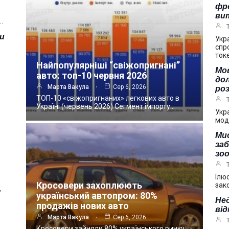
фр
ви
…
зи
Укр
спр
ток
Найпопулярніші “свіжопригнані”
Мов
авто: топ-10 червня 2026
дол
Марта Вакула
Сер 6, 2026
ро
ТОП-10 «свіжопригнаних» легкових авто в
Україні (червень 2026) Сегмент імпорту…
Укр
мод
Мис
за
зоо
Ілю
Кросовери захоплюють
зак
,
український автопром: 80%
Нед
продажів нових авто
від
Марта Вакула
Сер 6, 2026
Кросовери зайняли 80% українського ринку