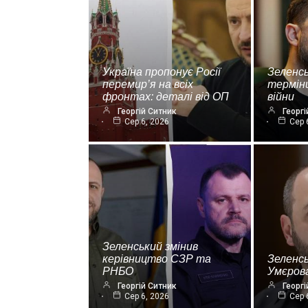
Україна пропонує Росії
Зеленсь
перемир’я на всіх
термін
фронтах: деталі від ОП
війни
Георгій Ситник
Георгі
Сер 6, 2026
Сер 
Зеленський змінив
керівництво СЗР та
Зеленс
РНБО
Умєрова
Георгій Ситник
Георгі
Сер 6, 2026
Сер 