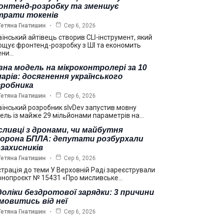
онтенд-розробку та зменшує
трати токенів
Тетяна Гнатишин
Сер 6, 2026
аїнський айтівець створив CLI-інструмент, який
ощує фронтенд-розробку з ШІ та економить
ени…
на модель на мікроконтролері за 10
арів: досягнення українського
зробника
Тетяна Гнатишин
Сер 6, 2026
аїнський розробник slvDev запустив мовну
ель із майже 29 мільйонами параметрів на…
ливці з дронами, чи майбутня
борона БПЛА: депутати розбурхали
захисників
Тетяна Гнатишин
Сер 6, 2026
страція до теми У Верховній Раді зареєстрували
онопроєкт № 15431 «Про мисливське…
оліки бездротової зарядки: 3 причини
мовитись від неї
Тетяна Гнатишин
Сер 6, 2026