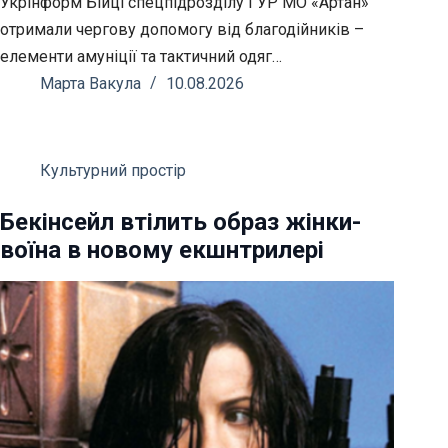
Укрінформ Бійці спецпідрозділу ГУР МО «Артан»
отримали чергову допомогу від благодійників –
елементи амуніції та тактичний одяг…
Марта Вакула
10.08.2026
Культурний простір
Бекінсейл втілить образ жінки-
воїна в новому екшнтрилері