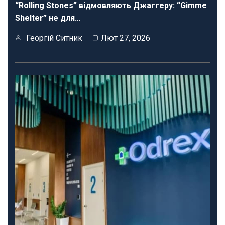
“Rolling Stones” відмовляють Джаггеру: “Gimme
Shelter” не для…
Георгій Ситник
Лют 27, 2026