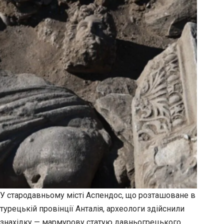
У стародавньому місті Аспендос, що розташоване в
турецькій провінції Анталія, археологи здійснили
знахідку — мармурову статую давньогрецького