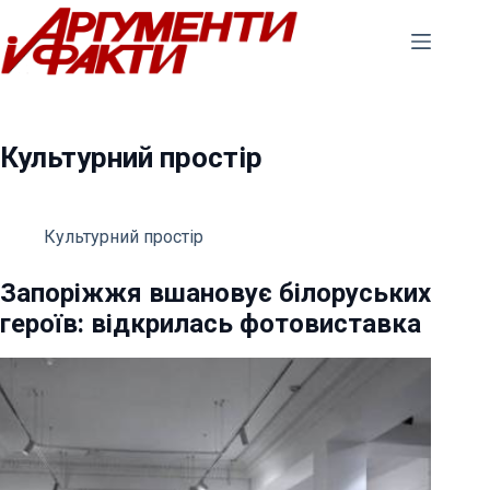
Перейти
до
вмісту
Культурний простір
Культурний простір
Запоріжжя вшановує білоруських
героїв: відкрилась фотовиставка