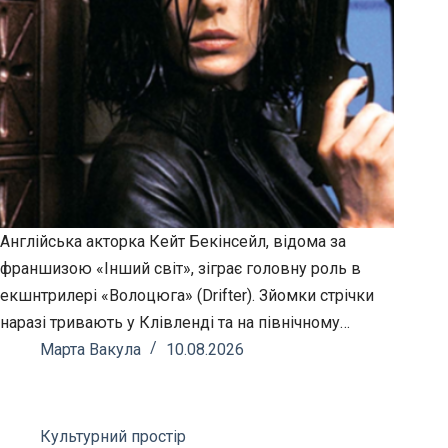
Англійська акторка Кейт Бекінсейл, відома за
франшизою «Інший світ», зіграє головну роль в
екшнтрилері «Волоцюга» (Drifter). Зйомки стрічки
наразі тривають у Клівленді та на північному…
Марта Вакула
10.08.2026
Культурний простір