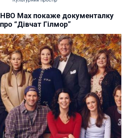
HBO Max покаже документалку
про “Дівчат Гілмор”