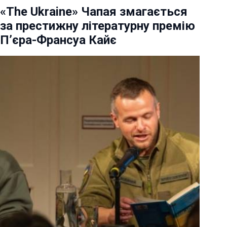
«The Ukraine» Чапая змагається
за престижну літературну премію
П’єра-Франсуа Кайє