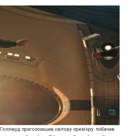
Голлівуд приголомшив світову прем’єру: побачив