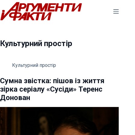
Перейти
до
вмісту
Культурний простір
Культурний простір
Сумна звістка: пішов із життя
зірка серіалу «Сусіди» Теренс
Донован