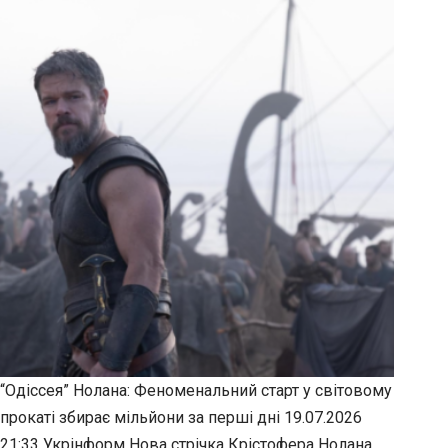
“Одіссея” Нолана: Феноменальний старт у світовому
прокаті збирає мільйони за перші дні 19.07.2026
21:33 Укрінформ Нова стрічка Крістофера Нолана,