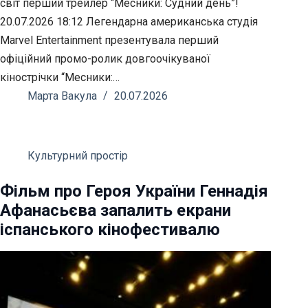
світ перший трейлер “Месники: Судний день”!
20.07.2026 18:12 Легендарна американська студія
Marvel Entertainment презентувала перший
офіційний промо-ролик довгоочікуваної
кінострічки “Месники:…
Марта Вакула
20.07.2026
Культурний простір
Фільм про Героя України Геннадія
Афанасьєва запалить екрани
іспанського кінофестивалю