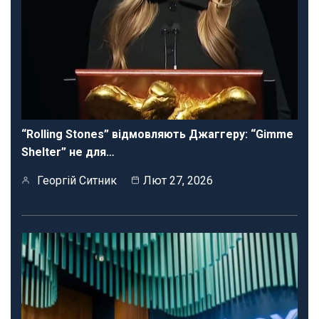
“Rolling Stones” відмовляють Джаггеру: “Gimme
Shelter” не для…
Георгій Ситник
Лют 27, 2026