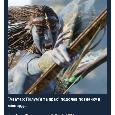
“Аватар: Полум’я та прах” подолав позначку в
мільярд…