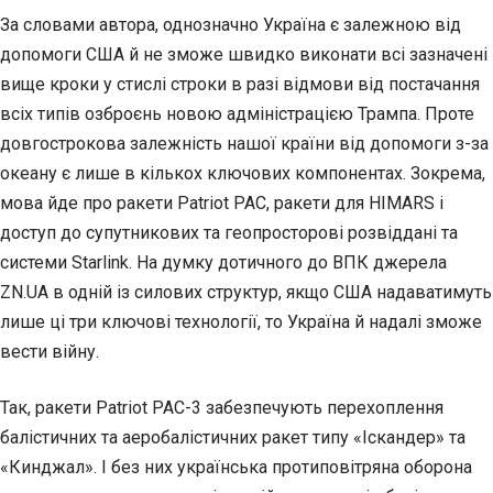
За словами автора, однозначно Україна є залежною від
допомоги США й не зможе швидко виконати всі зазначені
вище кроки у стислі строки в разі відмови від постачання
всіх типів озброєнь новою адміністрацією Трампа. Проте
довгострокова залежність нашої країни від допомоги з-за
океану є лише в кількох ключових компонентах. Зокрема,
мова йде про ракети Patriot PAC, ракети для HIMARS і
доступ до супутникових та геопросторові розвіддані та
системи Starlink. На думку дотичного до ВПК джерела
ZN.UA в одній із силових структур, якщо США надаватимуть
лише ці три ключові технології, то Україна й надалі зможе
вести війну.
Так, ракети Patriot PAC-3 забезпечують перехоплення
балістичних та аеробалістичних ракет типу «Іскандер» та
«Кинджал». І без них українська протиповітряна оборона