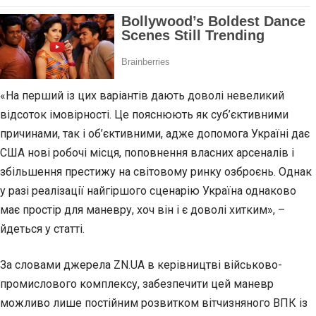
«На перший із цих варіантів дають доволі невеликий
відсоток імовірності. Це пояснюють як суб’єктивними
причинами, так і об’єктивними, адже допомога Україні дає
США нові робочі місця, поповнення власних арсеналів і
збільшення престижу на світовому ринку озброєнь. Однак
у разі реалізації найгіршого сценарію Україна однаково
має простір для маневру, хоч він і є доволі хитким», –
йдеться у статті.
За словами джерела ZN.UA в керівництві військово-
промислового комплексу, забезпечити цей маневр
можливо лише постійним розвитком вітчизняного ВПК із