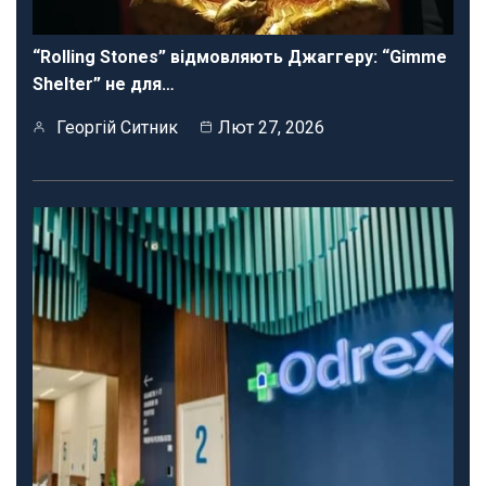
“Rolling Stones” відмовляють Джаггеру: “Gimme
Shelter” не для…
Георгій Ситник
Лют 27, 2026