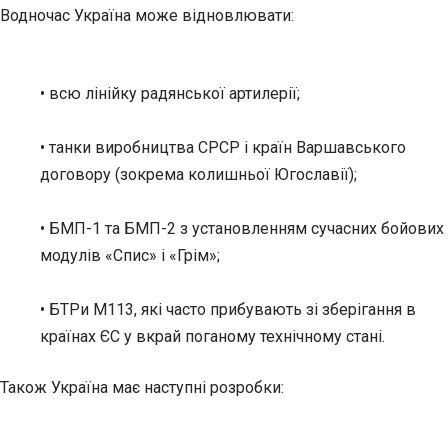
Водночас Україна може відновлювати:
• всю лінійку радянської артилерії;
• танки виробництва СРСР і країн Варшавського
договору (зокрема колишньої Югославії);
• БМП-1 та БМП-2 з установленням сучасних бойових
модулів «Спис» і «Грім»;
• БТРи M113, які часто прибувають зі зберігання в
країнах ЄС у вкрай поганому технічному стані.
Також Україна має наступні розробки: