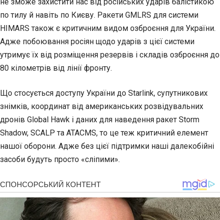
не зможе захистити нас від російських ударів балістикою
по тилу й навіть по Києву. Ракети GMLRS для системи
HIMARS також є критичним видом озброєння для України.
Адже побоювання росіян щодо ударів з цієї системи
утримує їх від розміщення резервів і складів озброєння до
80 кілометрів від лінії фронту.
Що стосується доступу України до Starlink, супутникових
знімків, координат від американських розвідувальних
дронів Global Hawk і даних для наведення ракет Storm
Shadow, SCALP та ATACMS, то це теж критичний елемент
нашої оборони. Адже без цієї підтримки наші далекобійні
засоби будуть просто «сліпими».