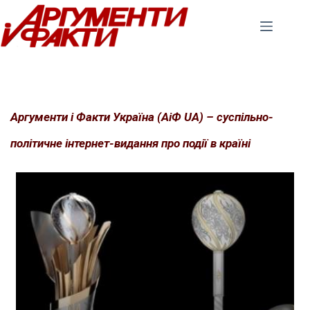
Перейти
до
вмісту
Аргументи і Факти Україна (АіФ UA) – суспільно-
політичне інтернет-видання про події в країні