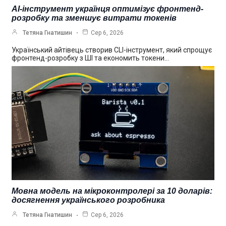
AI-інструмент українця оптимізує фронтенд-
розробку та зменшує витрати токенів
Тетяна Гнатишин
Сер 6, 2026
Український айтівець створив CLI-інструмент, який спрощує
фронтенд-розробку з ШІ та економить токени…
Мовна модель на мікроконтролері за 10 доларів:
досягнення українського розробника
Тетяна Гнатишин
Сер 6, 2026