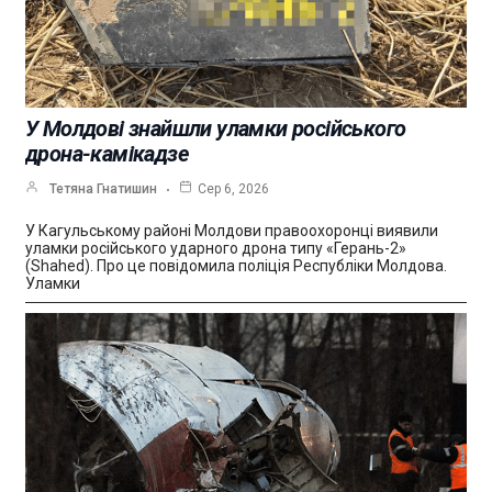
У Молдові знайшли уламки російського
дрона-камікадзе
Тетяна Гнатишин
Сер 6, 2026
У Кагульському районі Молдови правоохоронці виявили
уламки російського ударного дрона типу «Герань-2»
(Shahed). Про це повідомила поліція Республіки Молдова.
Уламки