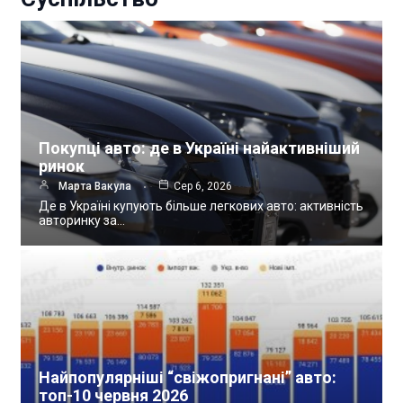
Покупці авто: де в Україні найактивніший
ринок
Марта Вакула
Сер 6, 2026
Де в Україні купують більше легкових авто: активність
авторинку за…
Найпопулярніші “свіжопригнані” авто:
топ-10 червня 2026