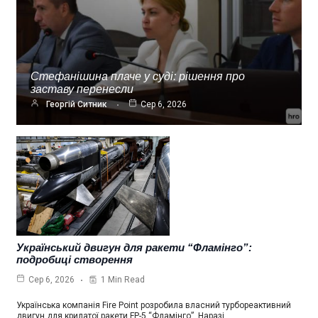
Стефанішина плаче у суді: рішення про
заставу перенесли
Георгій Ситник
Сер 6, 2026
Український двигун для ракети “Фламінго”:
подробиці створення
1 Min Read
Сер 6, 2026
Українська компанія Fire Point розробила власний турбореактивний
двигун для крилатої ракети FP-5 “Фламінго”. Наразі…