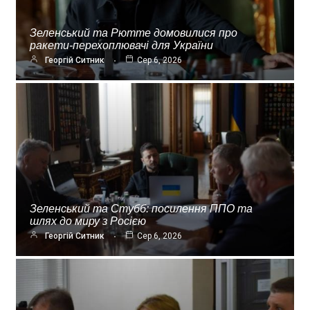
Зеленський та Рютте домовилися про
ракети-перехоплювачі для України
Георгій Ситник
Сер 6, 2026
Зеленський та Стубб: посилення ППО та
шлях до миру з Росією
Георгій Ситник
Сер 6, 2026