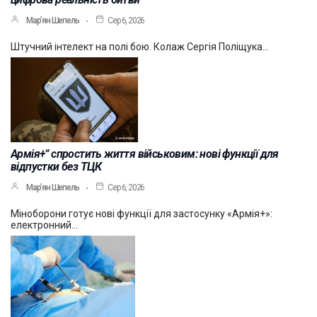
Мар’ян Шепель
Сер 6, 2026
Штучний інтелект на полі бою. Колаж Сергія Поліщука…
Армія+” спростить життя військовим: нові функції для
відпустки без ТЦК
Мар’ян Шепель
Сер 6, 2026
Міноборони готує нові функції для застосунку «Армія+»:
електронний…