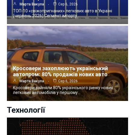
Марта Вакула
Сер 6, 2026
ТОП-10 «свіжопригнаних» легкових авто в Україні
(червень 2026) Сегмент імпорту…
Кросовери захоплюють український
автопром: 80% продажів нових авто
Марта Вакула
Сер 6, 2026
Кросовери зайняли 80% українського ринку нових
легкових автомобілів у першому…
Технології