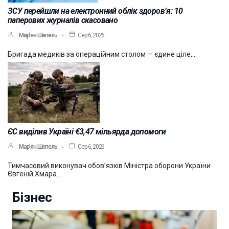
ЗСУ перейшли на електронний облік здоров’я: 10
паперових журналів скасовано
Мар’ян Шепель
Сер 6, 2026
Бригада медиків за операційним столом — єдине ціле,…
ЄС виділив Україні €3,47 мільярда допомоги
Мар’ян Шепель
Сер 6, 2026
Тимчасовий виконувач обов’язків Міністра оборони України
Євгеній Хмара…
Бізнес