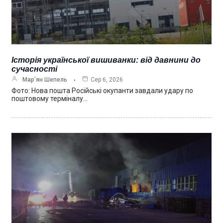
Історія української вишиванки: від давнини до
сучасності
Мар’ян Шепель
Сер 6, 2026
Фото: Нова пошта Російські окупанти завдали удару по
поштовому терміналу…