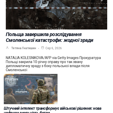
Польща завершила розслідування
Смоленської катастрофи: жодної зради
Тетяна Гнатишин
Сер 6, 2026
NATALIA KOLESNIKOVA/AFP via Getty Images Прокуратура
Польщі закрила 10-річну справу про так звану
дипломатичну зраду з боку польської влади після
Смоленської
Штучний інтелект трансформує військові рішення: нова
цифрова реальність битви