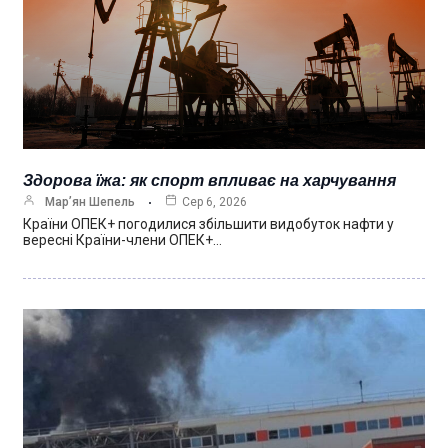
Здорова їжа: як спорт впливає на харчування
Мар’ян Шепель
Сер 6, 2026
Країни ОПЕК+ погодилися збільшити видобуток нафти у
вересні Країни-члени ОПЕК+…