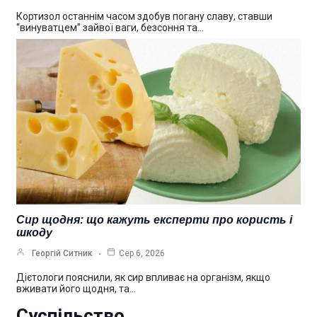
Кортизол останнім часом здобув погану славу, ставши
“винуватцем” зайвої ваги, безсоння та…
Сир щодня: що кажуть експерти про користь і
шкоду
Георгій Ситник
Сер 6, 2026
Дієтологи пояснили, як сир впливає на організм, якщо
вживати його щодня, та…
Суспільство