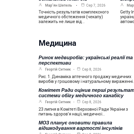
Мар’ян Шепель
Сер 7, 2026
Мар
Точність результатів комплексного
Getty 
медичного обстеження (чекапу)
україн
залежить не лише від…
автомо
Медицина
Ринок медвиробів: українські реалії та
перспективи
Георгій Ситник
Сер 8, 2026
Рис. 1. Динаміка аптечного продажу медичних
виробів у грошовому і натуральному вираженні
Комітет Ради оцінив перші результа
системи обігу медичного канабісу
Георгій Ситник
Сер 8, 2026
23 липня в Комітеті Верховної Ради України з
питань здоров’я нації, медичної…
МОЗ планує оновити правила
відшкодування вартості інсулінів