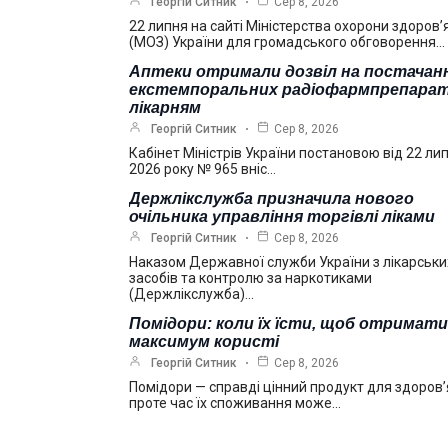
Георгій Ситник
Сер 8, 2026
22 липня на сайті Міністерства охорони здоров’
(МОЗ) України для громадського обговорення…
Аптеки отримали дозвіл на постачан
екстемпоральних радіофармпрепарат
лікарням
Георгій Ситник
Сер 8, 2026
Кабінет Міністрів України постановою від 22 ли
2026 року № 965 вніс…
Держлікслужба призначила нового
очільника управління торгівлі ліками
Георгій Ситник
Сер 8, 2026
Наказом Державної служби України з лікарськи
засобів та контролю за наркотиками
(Держлікслужба)…
Помідори: коли їх їсти, щоб отримати
максимум користі
Георгій Ситник
Сер 8, 2026
Помідори — справді цінний продукт для здоров’
проте час їх споживання може…