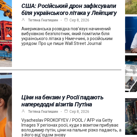
США: Російський дрон зафіксували
біля українського літака у Лейпцигу
Тетяна Гнатишин
Сер 8, 2026
Американська розвідка пов’язує начинений
вибухівкою безпілотник, який помітили біля
українського літака у Німеччині, з російським
урядом. Про це пише Wall Street Journal
Ціни на бензин у Росії падають
напередодні візитів Путіна
Тетяна Гнатишин
Сер 8, 2026
Vyacheslav PROKOFYEV / POOL / AFP via Getty
Images У регіонах росії, куди з візитом прибуває
володимир путін, ціни на пальне різко падають, а
з його від’їздом знову