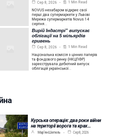
1 Min Read
Сер 8, 2026
NOVUS незабаром відкриє свої
перші два супермаркети у Львові
Мережа супермаркетів Novus 14
серпня…
Вирій Індастрі” випускає
облігації на 5 мільярдів
гривень
1 Min Read
Сер 8, 2026
Національна комісія з цінних паперів
та фондового ринку (НКЦПФР)
зареєструвала дебютний випуск
облігацій української…
йна
Курська операція: два роки війни
на території ворога та крах…
Мар’ян Шепель
Сер 8, 2026