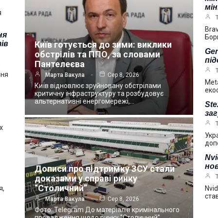
мі
я
Bra
ня
Бор
ів
Київ готується до зими: виклики
Gen
обстрілів та ППО, за словами
під
Пантелеєва
пня
Марта Вакула
Сер 8, 2026
Met
Київ відновлює зруйновану обстрілами
еко
критичну інфраструктуру та розбудовує
альтернативні енергомережі,…
Ste
за
х
Укр
доп
Nv
нов
Дописи про підтримку ЗСУ стали
доказами у справі ринку
“Столичний”
я,
Nvi
ста
Марта Вакула
Сер 8, 2026
Фото: Telegram До матеріалів кримінального
провадження щодо ринку “Столичний”