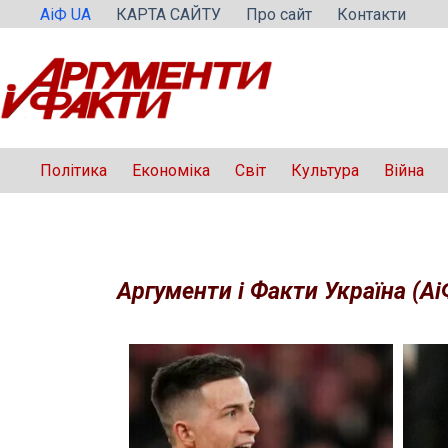
Перейти
АіФ UA
КАРТА САЙТУ
Про сайт
Контакти
до
вмісту
Політика
Економіка
Світ
Культура
Війна
Аргументи і Факти Україна (Аі