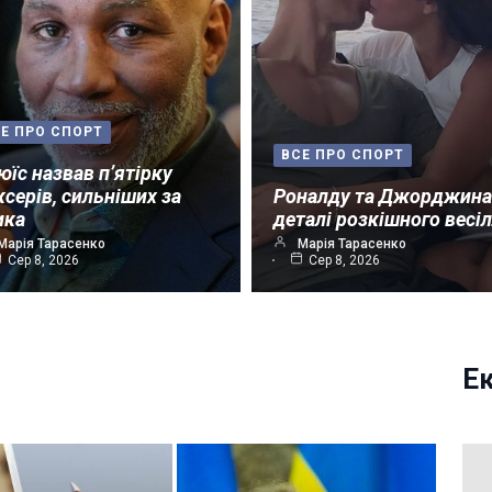
Е ПРО СПОРТ
ВСЕ ПРО СПОРТ
юїс назвав п’ятірку
ксерів, сильніших за
Роналду та Джорджина
ика
деталі розкішного весі
Марія Тарасенко
Марія Тарасенко
Сер 8, 2026
Сер 8, 2026
Е