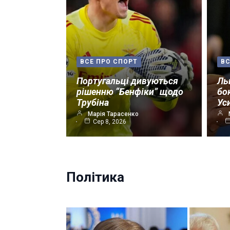
ВСЕ ПРО СПОРТ
ВС
Португальці дивуються
Ль
рішенню “Бенфіки” щодо
бо
Трубіна
Ус
Марія Тарасенко
Сер 8, 2026
Політика