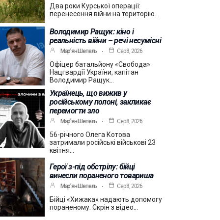
Два роки Курської операції:
перенесення війни на територію…
Володимир Ращук: кіно і
реальність війни – речі несумісні
Мар’ян Шепель
Сер 8, 2026
Офіцер батальйону «Свобода»
Нацгвардії України, капітан
Володимир Ращук…
Українець, що вижив у
російському полоні, закликає
перемогти зло
Мар’ян Шепель
Сер 8, 2026
56-річного Олега Котова
затримали російські військові 23
квітня…
Герої з-під обстрілу: бійці
винесли пораненого товариша
Мар’ян Шепель
Сер 8, 2026
Бійці «Хижака» надають допомогу
пораненому. Скрін з відео…