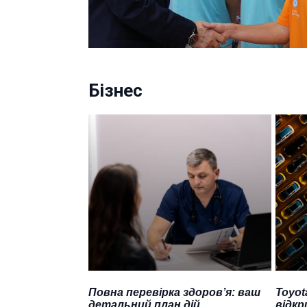
Бізнес
Повна перевірка здоров’я: ваш
Toyot
детальний план дій
відкр