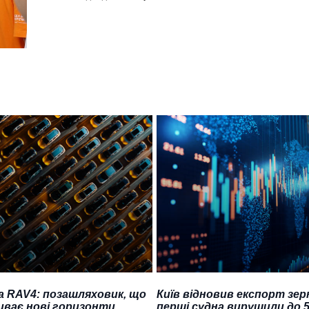
a RAV4: позашляховик, що
Київ відновив експорт зер
иває нові горизонти
перші судна вирушили до 5