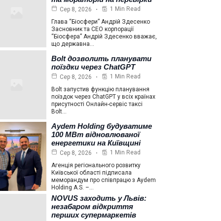
1 Min Read
Сер 8, 2026
Глава “Біосфери” Андрій Здесенко
Засновник та СЕО корпорації
“Біосфера” Андрій Здесенко вважає,
що державна…
Bolt дозволить планувати
поїздки через ChatGPT
1 Min Read
Сер 8, 2026
Bolt запустив функцію планування
поїздок через ChatGPT у всіх країнах
присутності Онлайн-сервіс таксі
Bolt…
Aydem Holding будуватиме
100 МВт відновлюваної
енергетики на Київщині
1 Min Read
Сер 8, 2026
Агенція регіонального розвитку
Київської області підписала
меморандум про співпрацю з Aydem
Holding A.S. –…
NOVUS заходить у Львів:
незабаром відкриття
перших супермаркетів