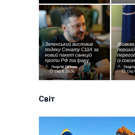
Зеленський висловив
Жовква
подяку Сенату США за
перший
новий пакет санкцій
перегов
проти РФ та Ірану
із союз
Георгій Ситник
Георгі
Сер 8, 2026
Сер 
Світ