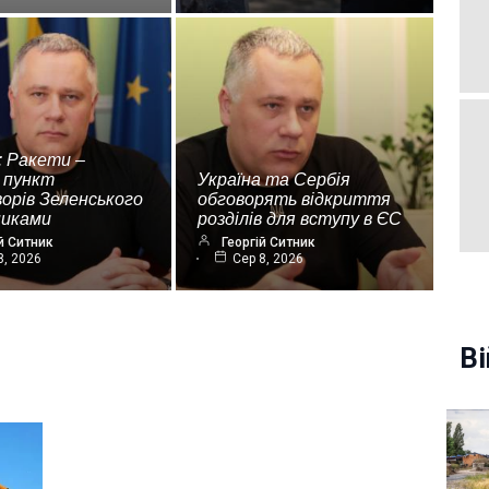
: Ракети –
 пункт
Україна та Сербія
орів Зеленського
обговорять відкриття
никами
розділів для вступу в ЄС
й Ситник
Георгій Ситник
8, 2026
Сер 8, 2026
Ві