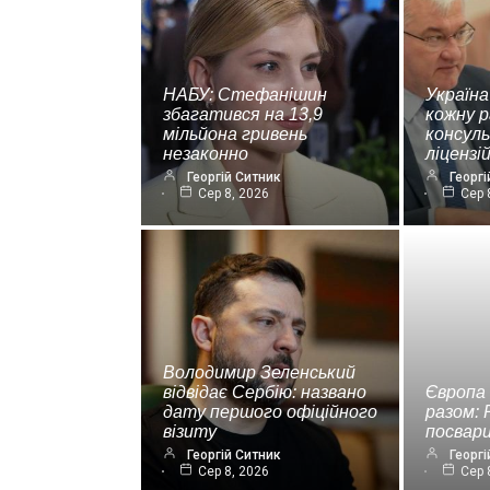
НАБУ: Стефанішин
Україна
збагатився на 13,9
кожну р
мільйона гривень
консул
незаконно
ліценз
Георгій Ситник
Георгі
Сер 8, 2026
Сер 
Володимир Зеленський
відвідає Сербію: названо
Європа
дату першого офіційного
разом: 
візиту
посвар
Георгій Ситник
Георгі
Сер 8, 2026
Сер 