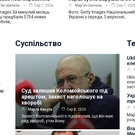
’ян Шепель
Сер 7, 2026
Мар’ян Шепель
Сер 7, 202
Images За минулий місяць
Фото: Getty Images Національний
ці придбали 5754 нових
України з середи, 5 вересня,…
білів,…
Суспільство
Те
Ukl
ел
Uklo
…
еле
зас
Суд залишив Коломойського під
ти
Укр
арештом, захист наголошує на
тре
хворобі
Марта Вакула
Сер 8, 2026
Мар
Захист Коломойського підкреслив, що він має
розр
ряд хвороб, утім йому…
Bra
Мі