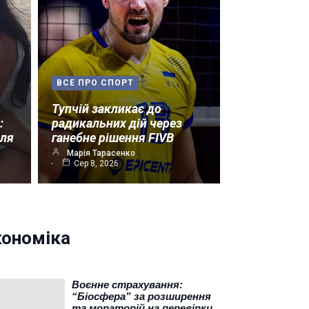
ВСЕ ПРО СПОРТ
Тупчій закликає до
:
радикальних дій через
лля
ганебне рішення FIVB
Марія Тарасенко
Сер 8, 2026
кономіка
Воєнне страхування:
“Біосфера” за розширення
та мораторій на перевірки