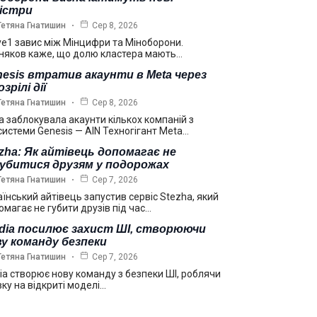
ністри
Тетяна Гнатишин
Сер 8, 2026
ve1 завис між Мінцифри та Міноборони.
няков каже, що долю кластера мають…
esis втратив акаунти в Meta через
озрілі дії
Тетяна Гнатишин
Сер 8, 2026
a заблокувала акаунти кількох компаній з
системи Genesis — AIN Техногігант Meta…
zha: Як айтівець допомагає не
губитися друзям у подорожах
Тетяна Гнатишин
Сер 7, 2026
аїнський айтівець запустив сервіс Stezha, який
омагає не губити друзів під час…
idia посилює захист ШІ, створюючи
у команду безпеки
Тетяна Гнатишин
Сер 7, 2026
dia створює нову команду з безпеки ШІ, роблячи
вку на відкриті моделі…