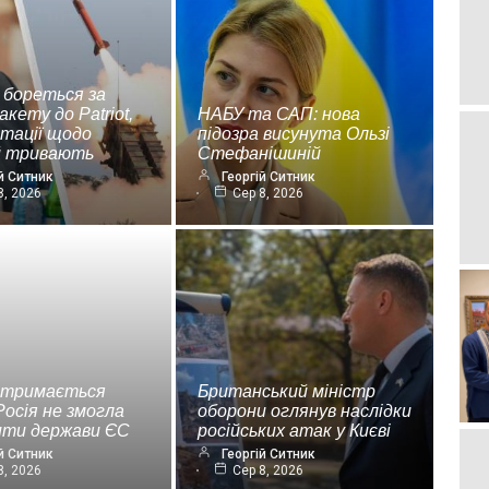
 бореться за
акету до Patriot,
НАБУ та САП: нова
ьтації щодо
підозра висунута Ользі
ій тривають
Стефанішиній
й Ситник
Георгій Ситник
8, 2026
Сер 8, 2026
 тримається
Британський міністр
Росія не змогла
оборони оглянув наслідки
ити держави ЄС
російських атак у Києві
й Ситник
Георгій Ситник
8, 2026
Сер 8, 2026