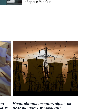
оборони України…
ти
Несподівана смерть зірки: як
ових
розслідують трагічний