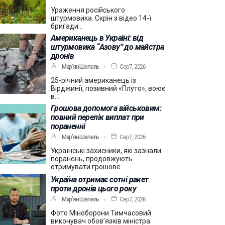
Ураження російського
штурмовика. Скрін з відео 14-ї
бригади…
Американець в Україні: від
штурмовика “Азову” до майстра
дронів
Мар’ян Шепель
Сер 7, 2026
25-річний американець із
Вірджинії, позивний «Плуто», воює
в…
Грошова допомога військовим:
повний перелік виплат при
пораненні
Мар’ян Шепель
Сер 7, 2026
Українські захисники, які зазнали
поранень, продовжують
отримувати грошове…
Україна отримає сотні ракет
проти дронів цього року
Мар’ян Шепель
Сер 7, 2026
Фото Міноборони Тимчасовий
виконувач обов’язків міністра