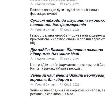
Георгій Ситник
Сер 7, 2026
Бажаєте завжди бути в курсі останніх новин
фармацевтичної
Сучасні підходи до лікування геморою:
настанови для фармацевтів
Георгій Ситник
Сер 7, 2026
Гемороїдальна хвороба — одне з найпоширені
проктологічних захворювань. Її прояви варіюю
від…
Дім надії в Бамако: Життєво важлива
підтримка для жінок Малі…
Георгій Ситник
Сер 7, 2026
Центр «Дім надії» фармацевтичної компанії Ge
Richter у Бамако (Малі) в першій…
Зелений чай: вчені відкрили неочікуван
користь для здоров’я
Георгій Ситник
Сер 6, 2026
Зелений чай є одним з найкорисніших напоїв, а 
регулярне споживання має…