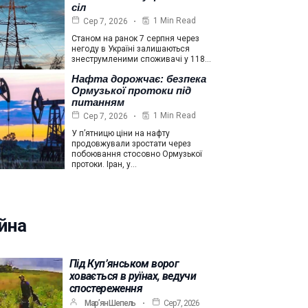
сіл
1 Min Read
Сер 7, 2026
Станом на ранок 7 серпня через
негоду в Україні залишаються
знеструмленими споживачі у 118…
Нафта дорожчає: безпека
Ормузької протоки під
питанням
1 Min Read
Сер 7, 2026
У п’ятницю ціни на нафту
продовжували зростати через
побоювання стосовно Ормузької
протоки. Іран, у…
йна
Під Куп’янськом ворог
ховається в руїнах, ведучи
спостереження
Мар’ян Шепель
Сер 7, 2026