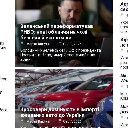
App
сво
Укр
Зеленський переформатував
впр
РНБО: нові обличчя на чолі
спі
безпеки й економіки
Аф
ших
Марта Вакула
Сер 7, 2026
не
ться
Володимир Зеленський / Офіс президента
Президент Володимир Зеленський вніс
Укр
зміни…
роз
про
Mic
deon
Win
у
Mic
Ком
Mac
Кросовери домінують в імпорті
його
ро
вживаних авто до України
Марта Вакула
Сер 7, 2026
Укр
Кросовери зайняли 53% імпорту вживаних