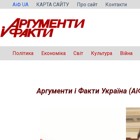
Перейти
АіФ UA
КАРТА САЙТУ
Про сайт
Контакти
до
вмісту
Політика
Економіка
Світ
Культура
Війна
Аргументи і Факти Україна (Аі