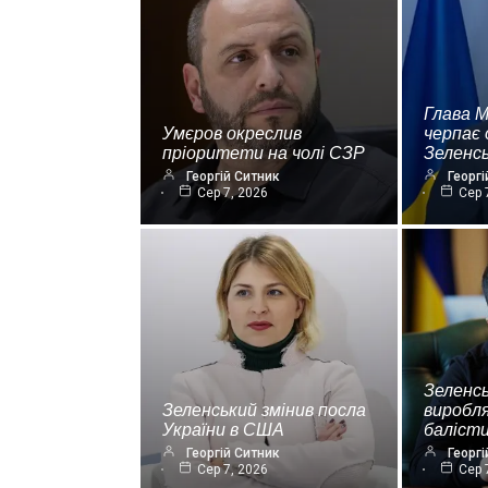
Глава 
Умєров окреслив
черпає 
пріоритети на чолі СЗР
Зеленс
Георгій Ситник
Георгі
Сер 7, 2026
Сер 
Зеленсь
Зеленський змінив посла
виробля
України в США
баліст
Георгій Ситник
Георгі
Сер 7, 2026
Сер 