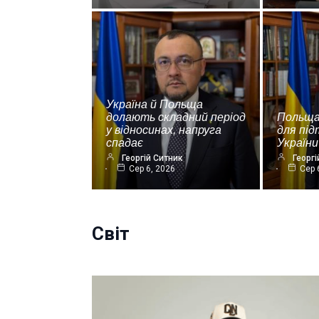
Україна й Польща
долають складний період
Польща
у відносинах, напруга
для пі
спадає
України
Георгій Ситник
Георгі
Сер 6, 2026
Сер 
Світ