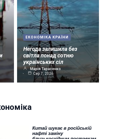
ЕКОНОМІКА КРАЇНИ
Негода залишила без
и
світла понад сотню
українських сіл
Марія Тарасенко
Сер 7, 2026
кономіка
Китай шукає в російській
нафті заміну
близькосхідним поставкам