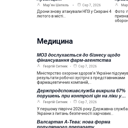
Мар’ян Шепель
Сер 7, 2026
Мар
Дрони знову атакували НПЗ у Сизрані 4
Фото: 
лютого в місті…
призна
оборо
Медицина
МОЗ дослухається до бізнесу щодо
фінансування фарм-агентства
Георгій Ситник
Сер 7, 2026
Міністерство охорони здоров’я України підсуму
результати робочої зустрічі з представниками
фармацевтичних компаній,…
Держпродспоживслужба викрила 67%
порушень при контролі цін на ліки у…
Георгій Ситник
Сер 7, 2026
У першому півріччі 2026 року Державна служба
України з питань безпечності харчових…
Валсартан А-Тева: нова форма
популярного препарату