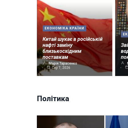
ЕКОНОМІКА КРАЇНИ
ЕК
Китай шукає в російській
нафті заміну
Зв
близькосхідним
во
поставкам
по
Марія Тарасенко
Сер 7, 2026
Політика