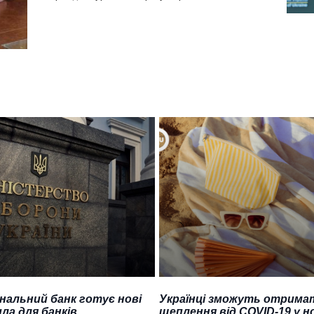
нальний банк готує нові
Українці зможуть отрима
ла для банків
щеплення від COVID-19 у н