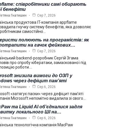
flame: співробітники самі обирають
ї бенефіти
Тетяна Гнатишин
Сер 7, 2026
аїнська продуктова IT-компанія appflame
овадила гнучку систему бенефітів, яка дозволяє
вробітникам самостійно…
еристи полюють на програмістів: як
 потрапити на гачок фейкових…
Тетяна Гнатишин
Сер 7, 2026
аїнський backend-розробник Сергій Згама
повів про спробу кібератаки, замаскованої під
позицію роботи.…
rosoft знизила вимоги до ОЗП у
dows через дефіцит пам’яті
Тетяна Гнатишин
Сер 6, 2026
rosoft «затягує паски» через дефіцит пам’яті
панія Microsoft непомітно видалила зі свого…
Paw та Liquid AI об’єдналися задля
звитку локального ШІ на…
Тетяна Гнатишин
Сер 6, 2026
аїнська технологічна компанія MacPaw