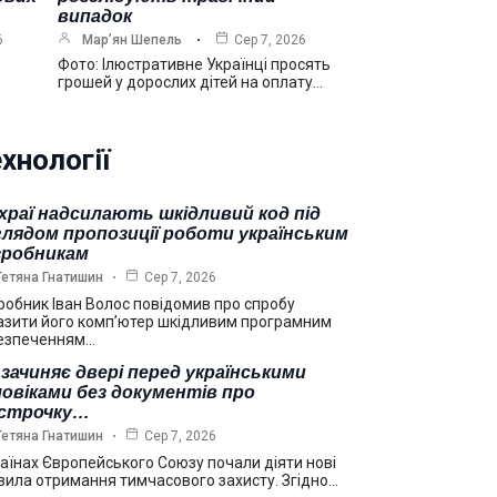
випадок
6
Мар’ян Шепель
Сер 7, 2026
Фото: Ілюстративне Українці просять
грошей у дорослих дітей на оплату…
хнології
храї надсилають шкідливий код під
лядом пропозиції роботи українським
зробникам
Тетяна Гнатишин
Сер 7, 2026
робник Іван Волос повідомив про спробу
азити його комп’ютер шкідливим програмним
езпеченням…
зачиняє двері перед українськими
овіками без документів про
дстрочку…
Тетяна Гнатишин
Сер 7, 2026
раїнах Європейського Союзу почали діяти нові
вила отримання тимчасового захисту. Згідно…