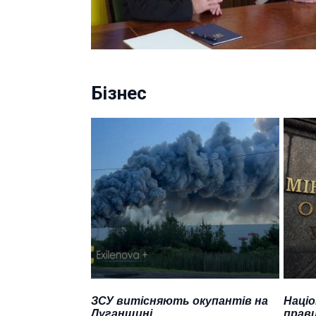
Бізнес
ЗСУ витісняють окупантів на
Націо
Луганщині
прави