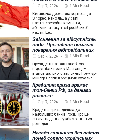
1 Min Read
Сер 7, 2026
Китайська державна корпорація
Sinopec, найбільша у світі
нафтопереробна компанія,
збільшила закупівлі російської
нафти. Це…
Звільнення за відсутність
води: Президент вимагає
покарання відповідальних
1 Min Read
Сер 7, 2026
Президент назвав ганебною
відсутність води у Марганці –
відповідального звільнять Прем’єр-
міністр Сергій Корецький ухвалив…
Кредитна криза вражає
топ-банки РФ, за даними
розвідки
1 Min Read
Сер 7, 2026
Кредитна криза дійшла до
найбільших банків Росії. Про це
свідчать дані Служби зовнішньої
розвідки…
Негода залишила без світла
понад сотню українських