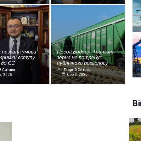
 назвала умови
Посол Боднар: Транзит
дтримки вступу
зерна не потребує
 до ЄС
публічного розголосу
й Ситник
Георгій Ситник
6, 2026
Сер 6, 2026
Ві