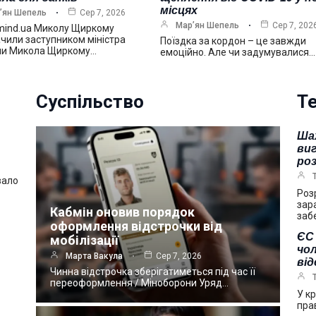
місцях
’ян Шепель
Сер 7, 2026
Мар’ян Шепель
Сер 7, 202
mind.ua Миколу Щиркому
чили заступником міністра
Поїздка за кордон – це завжди
ни Микола Щиркому…
емоційно. Але чи задумувалися…
Суспільство
Те
Ша
виг
ро
вало
Роз
зар
Кабмін оновив порядок
заб
оформлення відстрочки від
ЄС 
мобілізації
чол
Марта Вакула
Сер 7, 2026
ві
Чинна відстрочка зберігатиметься під час її
переоформлення / Міноборони Уряд…
У к
пра