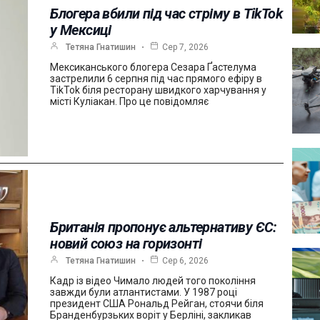
Блогера вбили під час стріму в TikTok
у Мексиці
Тетяна Гнатишин
Сер 7, 2026
Мексиканського блогера Сезара Ґастелума
застрелили 6 серпня під час прямого ефіру в
TikTok біля ресторану швидкого харчування у
місті Куліакан. Про це повідомляє
Британія пропонує альтернативу ЄС:
новий союз на горизонті
Тетяна Гнатишин
Сер 6, 2026
Кадр із відео Чимало людей того покоління
завжди були атлантистами. У 1987 році
президент США Рональд Рейган, стоячи біля
Бранденбурзьких воріт у Берліні, закликав