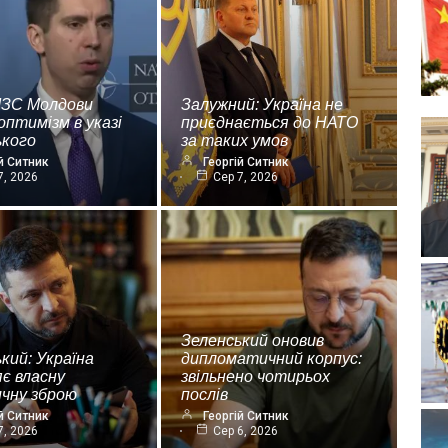
МЗС Молдови
Залужний: Україна не
оптимізм в указі
приєднається до НАТО
ького
за таких умов
й Ситник
Георгій Ситник
7, 2026
Сер 7, 2026
Зеленський оновив
кий: Україна
дипломатичний корпус:
є власну
звільнено чотирьох
ичну зброю
послів
й Ситник
Георгій Ситник
7, 2026
Сер 6, 2026