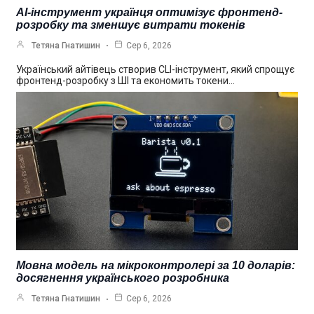
AI-інструмент українця оптимізує фронтенд-
розробку та зменшує витрати токенів
Тетяна Гнатишин
Сер 6, 2026
Український айтівець створив CLI-інструмент, який спрощує
фронтенд-розробку з ШІ та економить токени…
Мовна модель на мікроконтролері за 10 доларів:
досягнення українського розробника
Тетяна Гнатишин
Сер 6, 2026