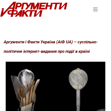
Перейти
до
вмісту
Аргументи і Факти Україна (АіФ UA) – суспільно-
політичне інтернет-видання про події в країні