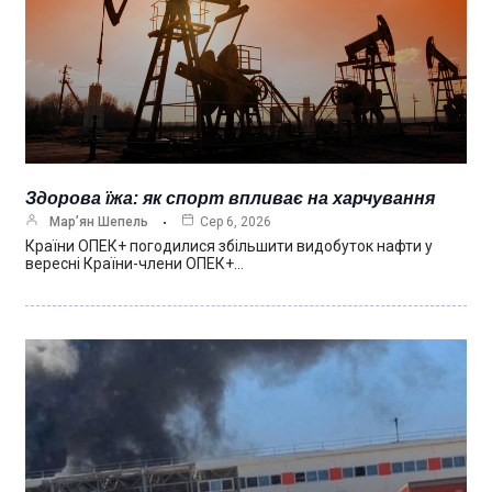
Здорова їжа: як спорт впливає на харчування
Мар’ян Шепель
Сер 6, 2026
Країни ОПЕК+ погодилися збільшити видобуток нафти у
вересні Країни-члени ОПЕК+…