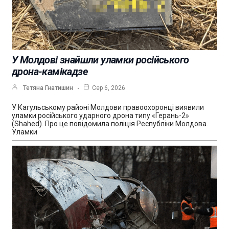
У Молдові знайшли уламки російського
дрона-камікадзе
Тетяна Гнатишин
Сер 6, 2026
У Кагульському районі Молдови правоохоронці виявили
уламки російського ударного дрона типу «Герань-2»
(Shahed). Про це повідомила поліція Республіки Молдова.
Уламки