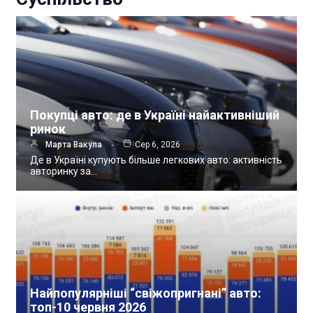
Покупці авто: де в Україні найактивніший
ринок
Марта Вакула
Сер 6, 2026
Де в Україні купують більше легкових авто: активність
авторинку за…
Найпопулярніші “свіжопригнані” авто:
топ-10 червня 2026