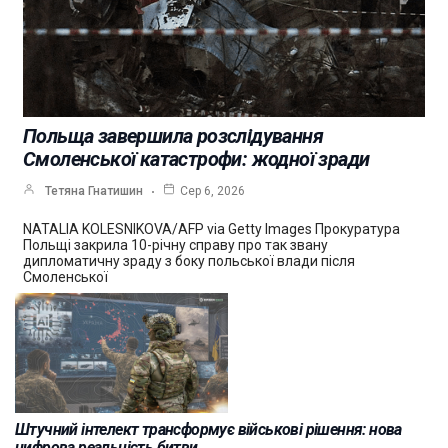
Польща завершила розслідування
Смоленської катастрофи: жодної зради
Тетяна Гнатишин
Сер 6, 2026
NATALIA KOLESNIKOVA/AFP via Getty Images Прокуратура
Польщі закрила 10-річну справу про так звану
дипломатичну зраду з боку польської влади після
Смоленської
Штучний інтелект трансформує військові рішення: нова
цифрова реальність битви