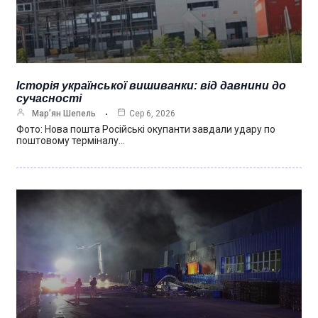
Історія української вишиванки: від давнини до
сучасності
Мар’ян Шепель
Сер 6, 2026
Фото: Нова пошта Російські окупанти завдали удару по
поштовому терміналу…