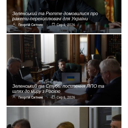
Зеленський та Рютте домовилися про
ракети-перехоплювачі для України
Георгій Ситник
Сер 6, 2026
Зеленський та Стубб: посилення ППО та
шлях до миру з Росією
Георгій Ситник
Сер 6, 2026