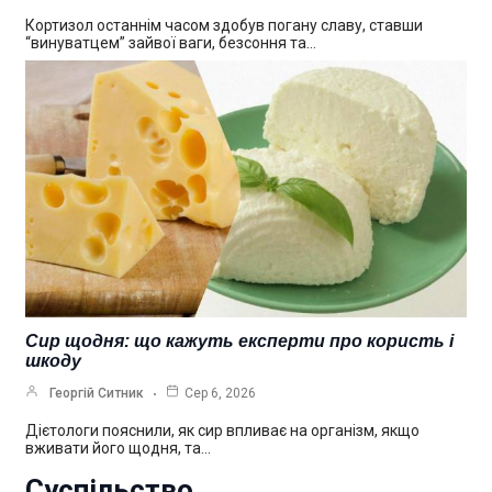
Кортизол останнім часом здобув погану славу, ставши
“винуватцем” зайвої ваги, безсоння та…
Сир щодня: що кажуть експерти про користь і
шкоду
Георгій Ситник
Сер 6, 2026
Дієтологи пояснили, як сир впливає на організм, якщо
вживати його щодня, та…
Суспільство