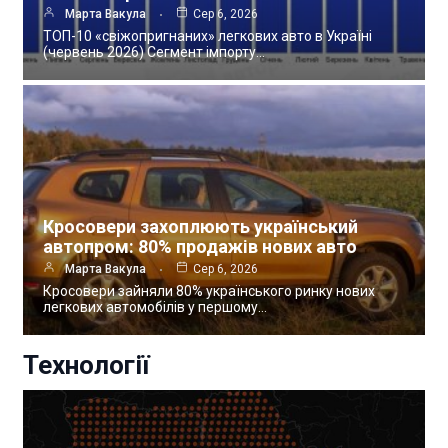
Марта Вакула
Сер 6, 2026
ТОП-10 «свіжопригнаних» легкових авто в Україні
(червень 2026) Сегмент імпорту…
Кросовери захоплюють український
автопром: 80% продажів нових авто
Марта Вакула
Сер 6, 2026
Кросовери зайняли 80% українського ринку нових
легкових автомобілів у першому…
Технології