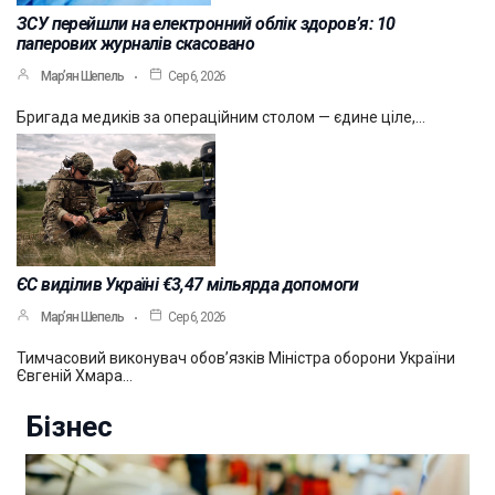
ЗСУ перейшли на електронний облік здоров’я: 10
паперових журналів скасовано
Мар’ян Шепель
Сер 6, 2026
Бригада медиків за операційним столом — єдине ціле,…
ЄС виділив Україні €3,47 мільярда допомоги
Мар’ян Шепель
Сер 6, 2026
Тимчасовий виконувач обов’язків Міністра оборони України
Євгеній Хмара…
Бізнес