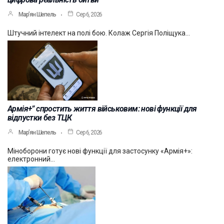
Мар’ян Шепель
Сер 6, 2026
Штучний інтелект на полі бою. Колаж Сергія Поліщука…
Армія+” спростить життя військовим: нові функції для
відпустки без ТЦК
Мар’ян Шепель
Сер 6, 2026
Міноборони готує нові функції для застосунку «Армія+»:
електронний…