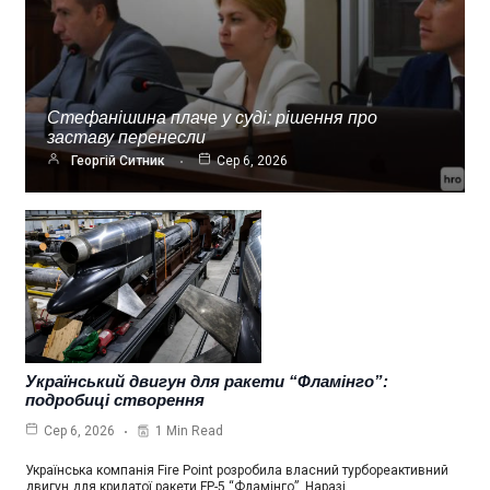
Стефанішина плаче у суді: рішення про
заставу перенесли
Георгій Ситник
Сер 6, 2026
Український двигун для ракети “Фламінго”:
подробиці створення
1 Min Read
Сер 6, 2026
Українська компанія Fire Point розробила власний турбореактивний
двигун для крилатої ракети FP-5 “Фламінго”. Наразі…