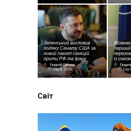
Зеленський висловив
Жовква
подяку Сенату США за
перший
новий пакет санкцій
перегов
проти РФ та Ірану
із союз
Георгій Ситник
Георгі
Сер 8, 2026
Сер 
Світ