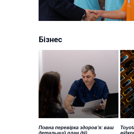
Бізнес
Повна перевірка здоров’я: ваш
Toyot
детальний план дій
відкр