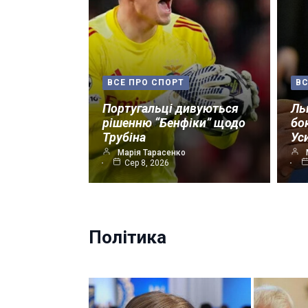
ВСЕ ПРО СПОРТ
ВС
Португальці дивуються
Ль
рішенню “Бенфіки” щодо
бо
Трубіна
Ус
Марія Тарасенко
Сер 8, 2026
Політика