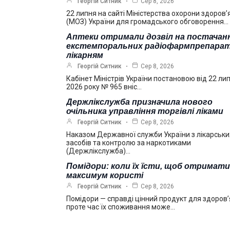
Георгій Ситник
Сер 8, 2026
22 липня на сайті Міністерства охорони здоров’
(МОЗ) України для громадського обговорення…
Аптеки отримали дозвіл на постачан
екстемпоральних радіофармпрепарат
лікарням
Георгій Ситник
Сер 8, 2026
Кабінет Міністрів України постановою від 22 ли
2026 року № 965 вніс…
Держлікслужба призначила нового
очільника управління торгівлі ліками
Георгій Ситник
Сер 8, 2026
Наказом Державної служби України з лікарськи
засобів та контролю за наркотиками
(Держлікслужба)…
Помідори: коли їх їсти, щоб отримати
максимум користі
Георгій Ситник
Сер 8, 2026
Помідори — справді цінний продукт для здоров’
проте час їх споживання може…