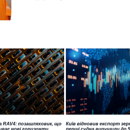
a RAV4: позашляховик, що
Київ відновив експорт зер
иває нові горизонти
перші судна вирушили до 5