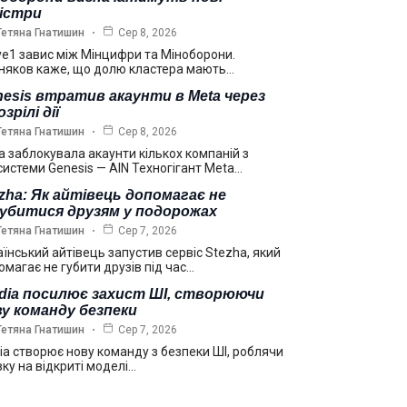
ністри
Тетяна Гнатишин
Сер 8, 2026
ve1 завис між Мінцифри та Міноборони.
няков каже, що долю кластера мають…
esis втратив акаунти в Meta через
озрілі дії
Тетяна Гнатишин
Сер 8, 2026
a заблокувала акаунти кількох компаній з
системи Genesis — AIN Техногігант Meta…
zha: Як айтівець допомагає не
губитися друзям у подорожах
Тетяна Гнатишин
Сер 7, 2026
аїнський айтівець запустив сервіс Stezha, який
омагає не губити друзів під час…
idia посилює захист ШІ, створюючи
у команду безпеки
Тетяна Гнатишин
Сер 7, 2026
dia створює нову команду з безпеки ШІ, роблячи
вку на відкриті моделі…