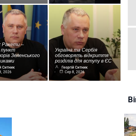
: Ракети –
 пункт
Україна та Сербія
орів Зеленського
обговорять відкриття
никами
розділів для вступу в ЄС
й Ситник
Георгій Ситник
8, 2026
Сер 8, 2026
Ві