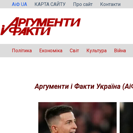
Перейти
АіФ UA
КАРТА САЙТУ
Про сайт
Контакти
до
вмісту
Політика
Економіка
Світ
Культура
Війна
Аргументи і Факти Україна (Аі