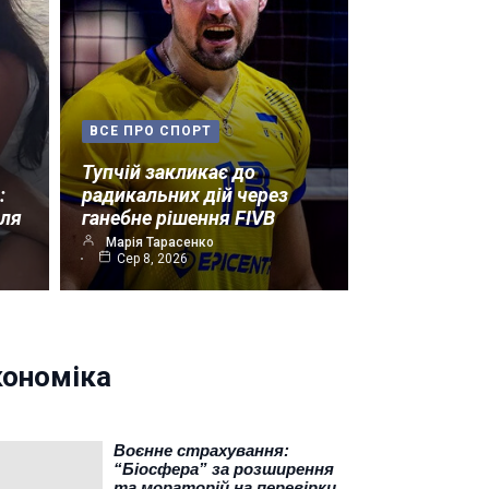
ВСЕ ПРО СПОРТ
Тупчій закликає до
:
радикальних дій через
лля
ганебне рішення FIVB
Марія Тарасенко
Сер 8, 2026
кономіка
Воєнне страхування:
“Біосфера” за розширення
та мораторій на перевірки