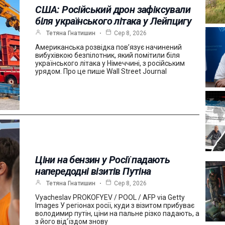
США: Російський дрон зафіксували
біля українського літака у Лейпцигу
Тетяна Гнатишин
Сер 8, 2026
Американська розвідка пов’язує начинений
вибухівкою безпілотник, який помітили біля
українського літака у Німеччині, з російським
урядом. Про це пише Wall Street Journal
Ціни на бензин у Росії падають
напередодні візитів Путіна
Тетяна Гнатишин
Сер 8, 2026
Vyacheslav PROKOFYEV / POOL / AFP via Getty
Images У регіонах росії, куди з візитом прибуває
володимир путін, ціни на пальне різко падають, а
з його від’їздом знову