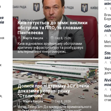
мі
я
Bra
ня
Бор
ів
Київ готується до зими: виклики
Gen
обстрілів та ППО, за словами
під
Пантелеєва
пня
Марта Вакула
Сер 8, 2026
Met
Київ відновлює зруйновану обстрілами
еко
критичну інфраструктуру та розбудовує
альтернативні енергомережі,…
Ste
за
х
Укр
доп
Nv
нов
Дописи про підтримку ЗСУ стали
доказами у справі ринку
“Столичний”
я,
Nvi
ста
Марта Вакула
Сер 8, 2026
Фото: Telegram До матеріалів кримінального
провадження щодо ринку “Столичний”