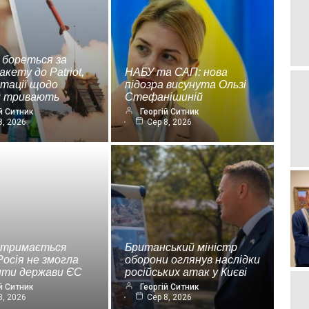
 бореться за
акету до Patriot,
НАБУ та САП: нова
ьтації щодо
підозра висунута Ользі
ій тривають
Стефанішиній
й Ситник
Георгій Ситник
8, 2026
Сер 8, 2026
 тримається
Британський міністр
Росія не змогла
оборони оглянув наслідки
ити держави ЄС
російських атак у Києві
й Ситник
Георгій Ситник
8, 2026
Сер 8, 2026