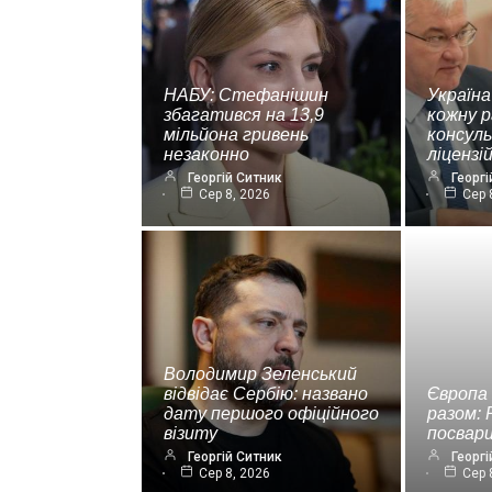
НАБУ: Стефанішин
Україна
збагатився на 13,9
кожну р
мільйона гривень
консул
незаконно
ліценз
Георгій Ситник
Георгі
Сер 8, 2026
Сер 
Володимир Зеленський
відвідає Сербію: названо
Європа
дату першого офіційного
разом: 
візиту
посвар
Георгій Ситник
Георгі
Сер 8, 2026
Сер 