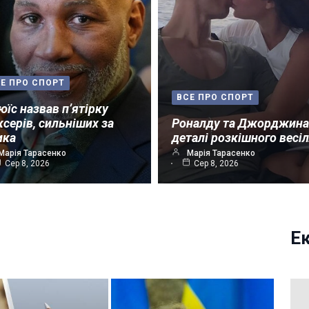
Е ПРО СПОРТ
ВСЕ ПРО СПОРТ
юїс назвав п’ятірку
ксерів, сильніших за
Роналду та Джорджина
ика
деталі розкішного весі
Марія Тарасенко
Марія Тарасенко
Сер 8, 2026
Сер 8, 2026
Е