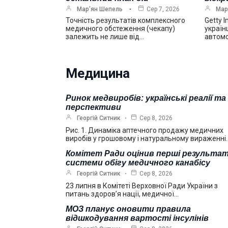
Мар’ян Шепель
Сер 7, 2026
Мар
Точність результатів комплексного
Getty 
медичного обстеження (чекапу)
україн
залежить не лише від…
автомо
Медицина
Ринок медвиробів: українські реалії та
перспективи
Георгій Ситник
Сер 8, 2026
Рис. 1. Динаміка аптечного продажу медичних
виробів у грошовому і натуральному вираженні
Комітет Ради оцінив перші результа
системи обігу медичного канабісу
Георгій Ситник
Сер 8, 2026
23 липня в Комітеті Верховної Ради України з
питань здоров’я нації, медичної…
МОЗ планує оновити правила
відшкодування вартості інсулінів