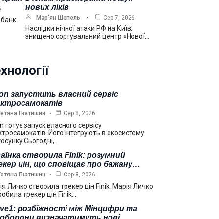
нових ліків
6
Мар’ян Шепель
Сер 7, 2026
 банк
Наслідки нічної атаки РФ на Київ:
знищено сортувальний центр «Нової…
хнології
on запустить власний сервіс
ектросамокатів
Тетяна Гнатишин
Сер 8, 2026
n готує запуск власного сервісу
ктросамокатів. Його інтегрують в екосистему
тосунку Сьогодні,…
аїнка створила Finik: розумний
кер цін, що сповіщає про бажану…
Тетяна Гнатишин
Сер 8, 2026
ія Личко створила трекер цін Finik. Марія Личко
обила трекер цін Finik.…
ve1: розбіжності між Мінцифри та
ноборони визначатимуть нові