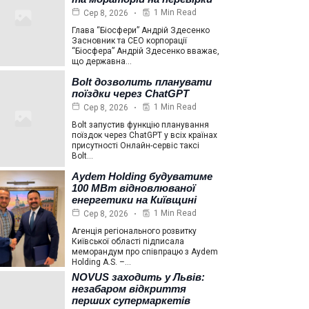
1 Min Read
Сер 8, 2026
Глава “Біосфери” Андрій Здесенко
Засновник та СЕО корпорації
“Біосфера” Андрій Здесенко вважає,
що державна…
Bolt дозволить планувати
поїздки через ChatGPT
1 Min Read
Сер 8, 2026
Bolt запустив функцію планування
поїздок через ChatGPT у всіх країнах
присутності Онлайн-сервіс таксі
Bolt…
Aydem Holding будуватиме
100 МВт відновлюваної
енергетики на Київщині
1 Min Read
Сер 8, 2026
Агенція регіонального розвитку
Київської області підписала
меморандум про співпрацю з Aydem
Holding A.S. –…
NOVUS заходить у Львів:
незабаром відкриття
перших супермаркетів