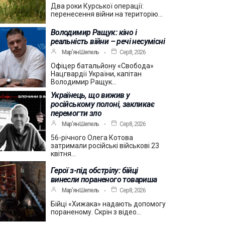
Два роки Курської операції:
перенесення війни на територію…
Володимир Ращук: кіно і
реальність війни – речі несумісні
Мар’ян Шепель
Сер 8, 2026
Офіцер батальйону «Свобода»
Нацгвардії України, капітан
Володимир Ращук…
Українець, що вижив у
російському полоні, закликає
перемогти зло
Мар’ян Шепель
Сер 8, 2026
56-річного Олега Котова
затримали російські військові 23
квітня…
Герої з-під обстрілу: бійці
винесли пораненого товариша
Мар’ян Шепель
Сер 8, 2026
Бійці «Хижака» надають допомогу
пораненому. Скрін з відео…