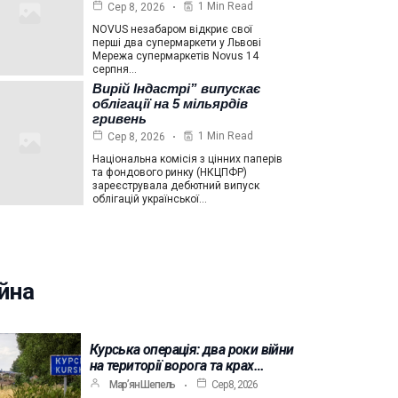
1 Min Read
Сер 8, 2026
NOVUS незабаром відкриє свої
перші два супермаркети у Львові
Мережа супермаркетів Novus 14
серпня…
Вирій Індастрі” випускає
облігації на 5 мільярдів
гривень
1 Min Read
Сер 8, 2026
Національна комісія з цінних паперів
та фондового ринку (НКЦПФР)
зареєструвала дебютний випуск
облігацій української…
йна
Курська операція: два роки війни
на території ворога та крах…
Мар’ян Шепель
Сер 8, 2026