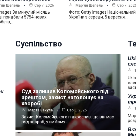
’ян Шепель
Сер 7, 2026
Мар’ян Шепель
Сер 7, 202
Images За минулий місяць
Фото: Getty Images Національний
ці придбали 5754 нових
України з середи, 5 вересня,…
білів,…
Суспільство
Те
Ukl
ел
Uklo
…
еле
зас
Суд залишив Коломойського під
ти
Укр
арештом, захист наголошує на
тре
хворобі
Марта Вакула
Сер 8, 2026
Мар
Захист Коломойського підкреслив, що він має
розр
ряд хвороб, утім йому…
Bra
Мі