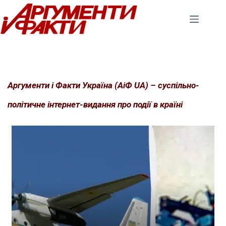
Перейти
до
вмісту
Аргументи і Факти Україна (АіФ UA) – суспільно-
політичне інтернет-видання про події в країні