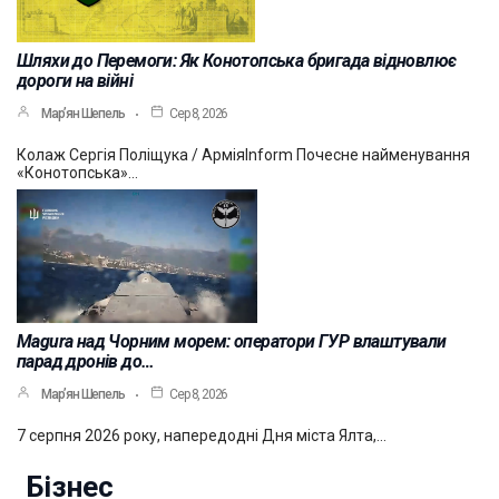
Шляхи до Перемоги: Як Конотопська бригада відновлює
дороги на війні
Мар’ян Шепель
Сер 8, 2026
Колаж Сергія Поліщука / АрміяInform Почесне найменування
«Конотопська»…
Magura над Чорним морем: оператори ГУР влаштували
парад дронів до…
Мар’ян Шепель
Сер 8, 2026
7 серпня 2026 року, напередодні Дня міста Ялта,…
Бізнес