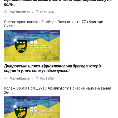
поле…
Мар’ян Шепель
Сер 8, 2026
Операторка важкого бомбера Оксана. Фото 77-ї бригади
Оксані…
Дніпровська шляхо-відновлювальна бригада: історія
подвигів у почесному найменуванні
Мар’ян Шепель
Сер 8, 2026
Колаж Сергія Поліщука / АрміяInform Почесне найменування
26-ї…