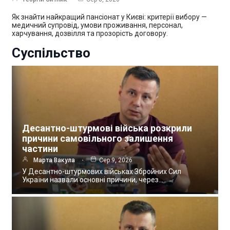
Як знайти найкращий пансіонат у Києві: критерії вибору —
медичний супровід, умови проживання, персонал,
харчування, дозвілля та прозорість договору.
Суспільство
Десантно-штурмові війська розкрили
причини самовільного залишення
частини
Марта Вакула
Сер 9, 2026
У Десантно-штурмових військах Збройних Сил
України назвали основні причини, через…