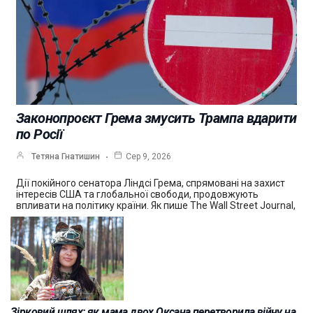
Законопроєкт Грема змусить Трампа вдарити
по Росії
Тетяна Гнатишин
Сер 9, 2026
Дії покійного сенатора Ліндсі Грема, спрямовані на захист
інтересів США та глобальної свободи, продовжують
впливати на політику країни. Як пише The Wall Street Journal,
Зірковий шлях: як мама двох Оксана перетворила війну на