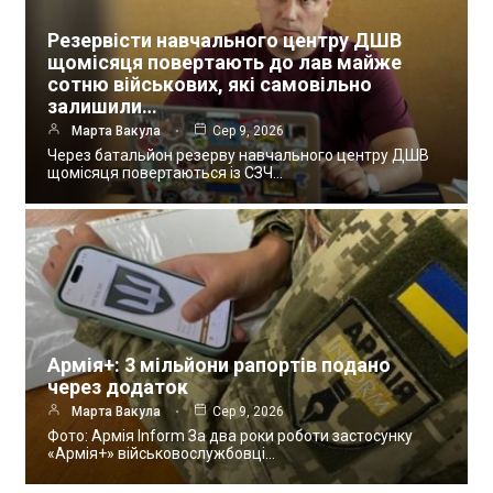
Резервісти навчального центру ДШВ
щомісяця повертають до лав майже
сотню військових, які самовільно
залишили…
Марта Вакула
Сер 9, 2026
Через батальйон резерву навчального центру ДШВ
щомісяця повертаються із СЗЧ…
Армія+: 3 мільйони рапортів подано
через додаток
Марта Вакула
Сер 9, 2026
Фото: Армія Inform За два роки роботи застосунку
«Армія+» військовослужбовці…