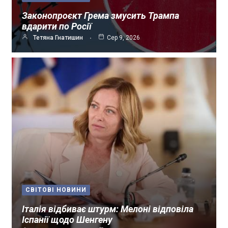
Законопроєкт Грема змусить Трампа
вдарити по Росії
Тетяна Гнатишин
Сер 9, 2026
СВІТОВІ НОВИНИ
Італія відбиває штурм: Мелоні відповіла
Іспанії щодо Шенгену