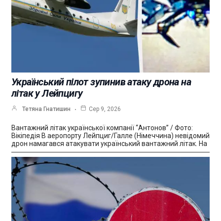
Український пілот зупинив атаку дрона на
літак у Лейпцигу
Тетяна Гнатишин
Сер 9, 2026
Вантажний літак української компанії “Антонов” / Фото:
Вікіпедія В аеропорту Лейпциг/Галле (Німеччина) невідомий
дрон намагався атакувати український вантажний літак. На