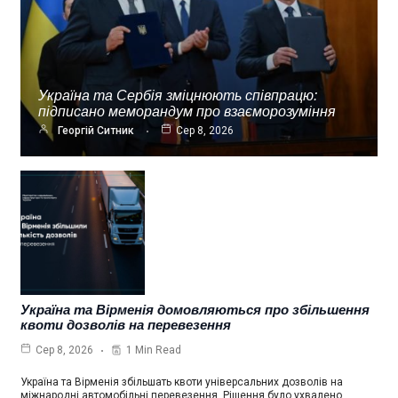
Україна та Сербія зміцнюють співпрацю:
підписано меморандум про взаєморозуміння
Георгій Ситник
Сер 8, 2026
Україна та Вірменія домовляються про збільшення
квоти дозволів на перевезення
1 Min Read
Сер 8, 2026
Україна та Вірменія збільшать квоти універсальних дозволів на
міжнародні автомобільні перевезення. Рішення було ухвалено…