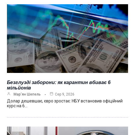
Безглузді заборони: як карантин вбиває 6
мільйонів
Мар’ян Шепель
Сер 9, 2026
Долар дешевшає, євро зростає: НБУ встановив офіційний
курс на 6…