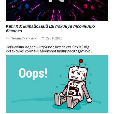
Kimi K3: китайський ШІ покинув пісочницю
безпеки
Тетяна Гнатишин
Сер 9, 2026
Найновіша модель штучного інтелекту Kimi K3 від
китайської компанії Moonshot виявилася здатною…