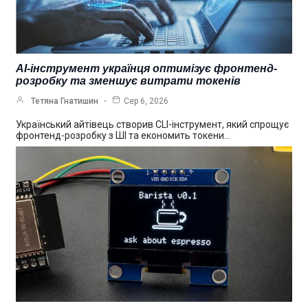
AI-інструмент українця оптимізує фронтенд-
розробку та зменшує витрати токенів
Тетяна Гнатишин
Сер 6, 2026
Український айтівець створив CLI-інструмент, який спрощує
фронтенд-розробку з ШІ та економить токени…