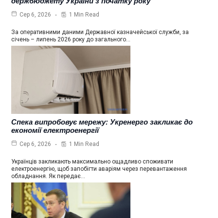
держбюджету України з початку року
1 Min Read
Сер 6, 2026
За оперативними даними Державної казначейської служби, за
січень – липень 2026 року до загального…
Спека випробовує мережу: Укренерго закликає до
економії електроенергії
1 Min Read
Сер 6, 2026
Українців закликають максимально ощадливо споживати
електроенергію, щоб запобігти аваріям через перевантаження
обладнання. Як передає…