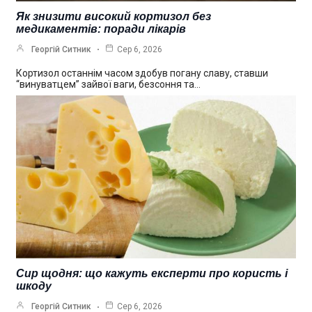
Як знизити високий кортизол без
медикаментів: поради лікарів
Георгій Ситник
Сер 6, 2026
Кортизол останнім часом здобув погану славу, ставши
“винуватцем” зайвої ваги, безсоння та…
Сир щодня: що кажуть експерти про користь і
шкоду
Георгій Ситник
Сер 6, 2026