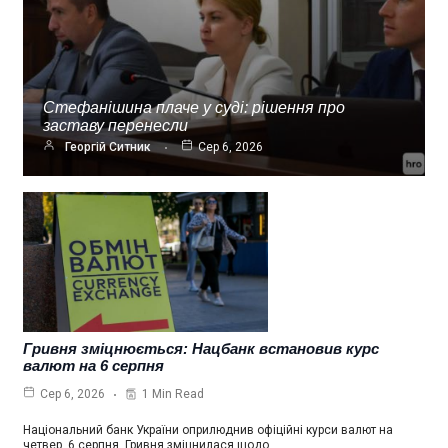
Стефанішина плаче у суді: рішення про
заставу перенесли
Георгій Ситник
Сер 6, 2026
Гривня зміцнюється: Нацбанк встановив курс
валют на 6 серпня
1 Min Read
Сер 6, 2026
Національний банк України оприлюднив офіційні курси валют на
четвер, 6 серпня. Гривня зміцнилася щодо…