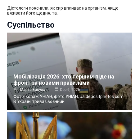
Дієтологи пояснили, як сир впливає на організм, якщо
вживати його щодня, та…
Суспільство
Мобілізація 2026: хто першим піде на
фронт за новими правилами
Марта Вакула
Сер 6, 2026
Фото: колаж УНІАН, фото УНІАН, ua.depositphotos.com
В Україні триває воєнний…