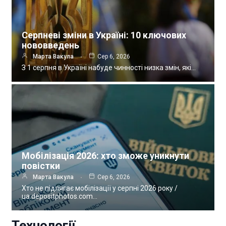
Серпневі зміни в Україні: 10 ключових
нововведень
Марта Вакула
Сер 6, 2026
З 1 серпня в Україні набуде чинності низка змін, які…
Мобілізація 2026: хто зможе уникнути
повістки
Марта Вакула
Сер 6, 2026
Хто не підлягає мобілізації у серпні 2026 року /
ua.depositphotos.com…
Технології