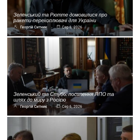
Зеленський та Рютте домовилися про
ракети-перехоплювачі для України
Георгій Ситник
Сер 6, 2026
Зеленський та Стубб: посилення ППО та
шлях до миру з Росією
Георгій Ситник
Сер 6, 2026