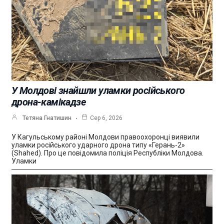
У Молдові знайшли уламки російського
дрона-камікадзе
Тетяна Гнатишин
Сер 6, 2026
У Кагульському районі Молдови правоохоронці виявили
уламки російського ударного дрона типу «Герань-2»
(Shahed). Про це повідомила поліція Республіки Молдова.
Уламки