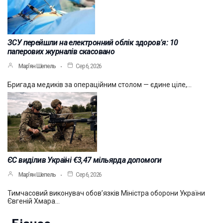
ЗСУ перейшли на електронний облік здоров’я: 10
паперових журналів скасовано
Мар’ян Шепель
Сер 6, 2026
Бригада медиків за операційним столом — єдине ціле,…
ЄС виділив Україні €3,47 мільярда допомоги
Мар’ян Шепель
Сер 6, 2026
Тимчасовий виконувач обов’язків Міністра оборони України
Євгеній Хмара…