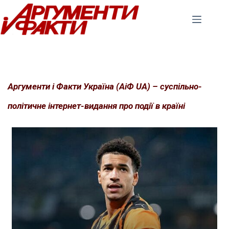
Перейти
до
вмісту
Аргументи і Факти Україна (АіФ UA) – суспільно-
політичне інтернет-видання про події в країні