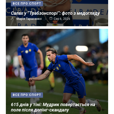
ВСЕ ПРО СПОРТ
Салах у “Трабзонспорі”: фото з медогляду
Марія Тарасенко
Сер 6, 2026
ВСЕ ПРО СПОРТ
615 днів у тіні: Мудрик повертається на
поле після допінг-скандалу