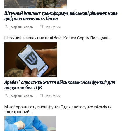
Штучний інтелект трансформує військові рішення: нова
цифрова реальність битви
Мар’ян Шепель
Сер 6, 2026
Штучний інтелект на полі бою. Колаж Сергія Поліщука…
Армія+” спростить життя військовим: нові функції для
відпустки без ТЦК
Мар’ян Шепель
Сер 6, 2026
Міноборони готує нові функції для застосунку «Армія+»:
електронний…