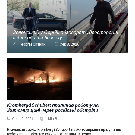
Зеленський у Сербії: обговорять двосторонні
відносини та безпеку
Георгій Ситник
Сер 8, 2026
Kromberg&Schubert припинив роботу на
Житомирщині через російські обстріли
1 Min Read
Сер 10, 2026
Німецький завод Kromberg&Schubert на Житомирщині призупинив
роботу після обстрілу РФ / Фото: Віталій Бунечко…