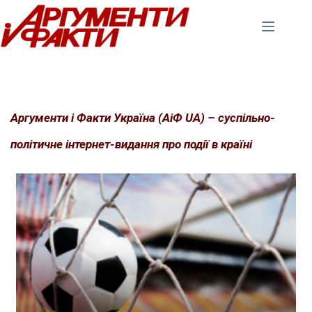
Перейти
до
вмісту
Аргументи і Факти Україна (АіФ UA) – суспільно-
політичне інтернет-видання про події в країні