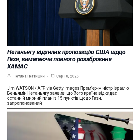
Нетаньягу відхилив пропозицію США щодо
Гази, вимагаючи повного роззброєння
ХАМАС
Тетяна Гнатишин
Сер 10, 2026
Jim WATSON / AFP via Getty Images Прем’єр-міністр Ізраїлю
Беньямін Нетаньягу заявив, що його країна відкидає
останній мирний план із 15 пунктів щодо Гази,
запропонований