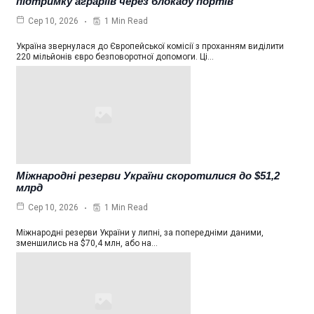
підтримку аграріїв через блокаду портів
1 Min Read
Сер 10, 2026
Україна звернулася до Європейської комісії з проханням виділити
220 мільйонів євро безповоротної допомоги. Ці…
Міжнародні резерви України скоротилися до $51,2
млрд
1 Min Read
Сер 10, 2026
Міжнародні резерви України у липні, за попередніми даними,
зменшились на $70,4 млн, або на…