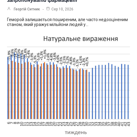
запропонувати фармацевт
Георгій Ситник
Сер 10, 2026
Геморой залишається поширеним, але часто недооціненим
станом, який уражує мільйони людей у…