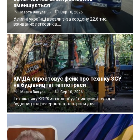
зменшується
Марта Вакула
Сер 10, 2026
У липні українці ввезли з-за кордону 22,6 тис.
вживаних легковиків,…
КМДА спростовує фейк про техніку ЗСУ
на будівництві теплотраси
Марта Вакула
Сер 10, 2026
Техніка, яку КО “Київзеленбуд” використовує для
будівництва резервної теплотраси для…