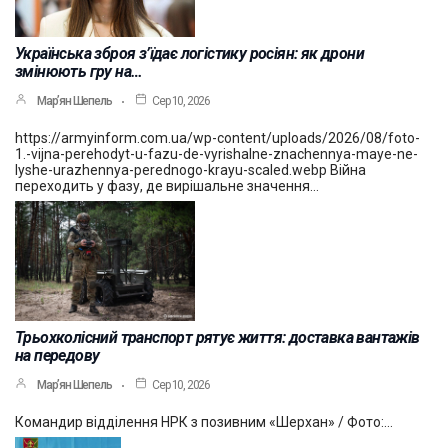
Українська зброя з’їдає логістику росіян: як дрони
змінюють гру на…
Мар’ян Шепель
Сер 10, 2026
https://armyinform.com.ua/wp-content/uploads/2026/08/foto-
1.-vijna-perehodyt-u-fazu-de-vyrishalne-znachennya-maye-ne-
lyshe-urazhennya-perednogo-krayu-scaled.webp Війна
переходить у фазу, де вирішальне значення…
Трьохколісний транспорт рятує життя: доставка вантажів
на передову
Мар’ян Шепель
Сер 10, 2026
Командир відділення НРК з позивним «Шерхан» / Фото:…