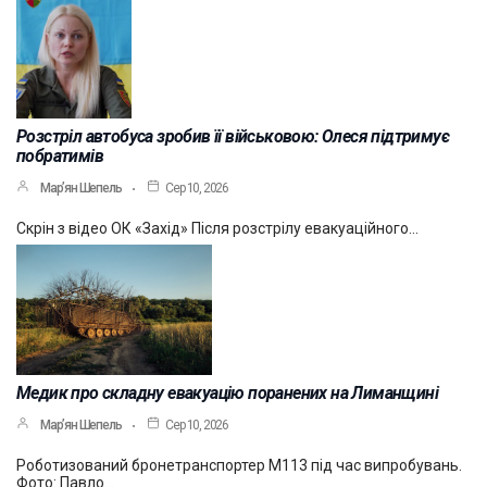
Розстріл автобуса зробив її військовою: Олеся підтримує
побратимів
Мар’ян Шепель
Сер 10, 2026
Скрін з відео ОК «Захід» Після розстрілу евакуаційного…
Медик про складну евакуацію поранених на Лиманщині
Мар’ян Шепель
Сер 10, 2026
Роботизований бронетранспортер М113 під час випробувань.
Фото: Павло…