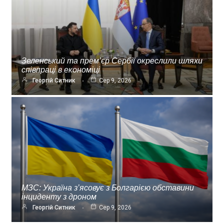
Зеленський та прем’єр Сербії окреслили шляхи
співпраці в економіці
Георгій Ситник
Сер 9, 2026
МЗС: Україна з’ясовує з Болгарією обставини
інциденту з дроном
Георгій Ситник
Сер 9, 2026