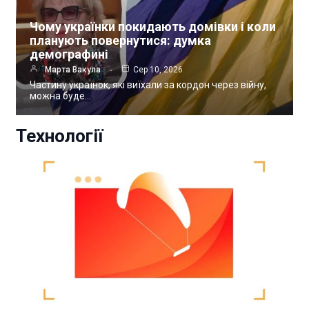
Чому українки покидають домівки і коли
планують повернутися: думка
демографині
Марта Вакула
Сер 10, 2026
Частину українок, які виїхали за кордон через війну,
можна буде…
Технології