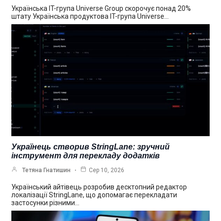
Українська IT-група Universe Group скорочує понад 20%
штату Українська продуктова IT-група Universe…
Українець створив StringLane: зручний
інструмент для перекладу додатків
Тетяна Гнатишин
Сер 10, 2026
Український айтівець розробив десктопний редактор
локалізації StringLane, що допомагає перекладати
застосунки різними…