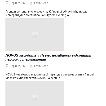
1 Min Read
Сер 8, 2026
Агенція регіонального розвитку Київської області підписала
меморандум про співпрацю з Aydem Holding A.S. –…
NOVUS заходить у Львів: незабаром відкриття
перших супермаркетів
1 Min Read
Сер 8, 2026
NOVUS незабаром відкриє свої перші два супермаркети у Львові
Мережа супермаркетів Novus 14 серпня…