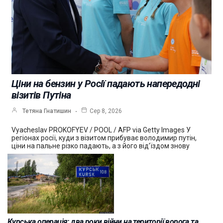
Ціни на бензин у Росії падають напередодні
візитів Путіна
Тетяна Гнатишин
Сер 8, 2026
Vyacheslav PROKOFYEV / POOL / AFP via Getty Images У
регіонах росії, куди з візитом прибуває володимир путін,
ціни на пальне різко падають, а з його від’їздом знову
Курська операція: два роки війни на території ворога та