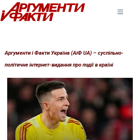
Перейти
до
вмісту
Аргументи і Факти Україна (АіФ UA) – суспільно-
політичне інтернет-видання про події в країні