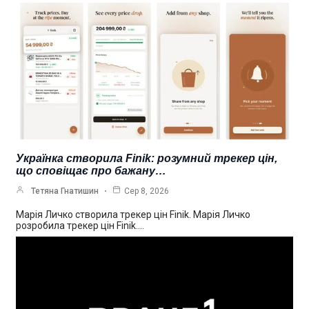
Українка створила Finik: розумний трекер цін,
що сповіщає про бажану…
Тетяна Гнатишин
Сер 8, 2026
Марія Личко створила трекер цін Finik. Марія Личко
розробила трекер цін Finik.…