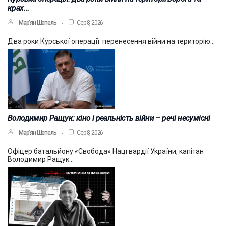
крах…
Мар’ян Шепель
Сер 8, 2026
Два роки Курської операції: перенесення війни на територію…
Володимир Ращук: кіно і реальність війни – речі несумісні
Мар’ян Шепель
Сер 8, 2026
Офіцер батальйону «Свобода» Нацгвардії України, капітан
Володимир Ращук…