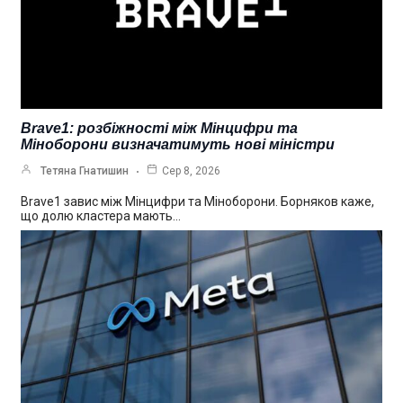
Brave1: розбіжності між Мінцифри та
Міноборони визначатимуть нові міністри
Тетяна Гнатишин
Сер 8, 2026
Brave1 завис між Мінцифри та Міноборони. Борняков каже,
що долю кластера мають…