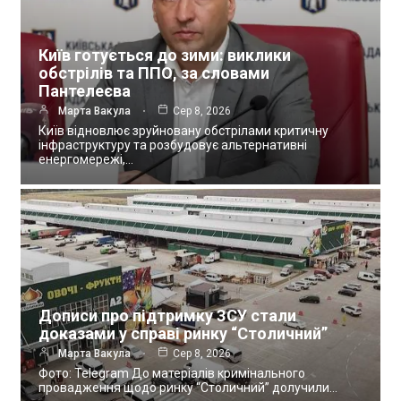
Київ готується до зими: виклики
обстрілів та ППО, за словами
Пантелеєва
Марта Вакула
Сер 8, 2026
Київ відновлює зруйновану обстрілами критичну
інфраструктуру та розбудовує альтернативні
енергомережі,…
Дописи про підтримку ЗСУ стали
доказами у справі ринку “Столичний”
Марта Вакула
Сер 8, 2026
Фото: Telegram До матеріалів кримінального
провадження щодо ринку “Столичний” долучили…