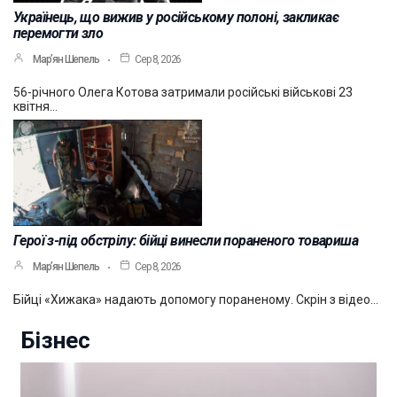
Українець, що вижив у російському полоні, закликає
перемогти зло
Мар’ян Шепель
Сер 8, 2026
56-річного Олега Котова затримали російські військові 23
квітня…
Герої з-під обстрілу: бійці винесли пораненого товариша
Мар’ян Шепель
Сер 8, 2026
Бійці «Хижака» надають допомогу пораненому. Скрін з відео…
Бізнес