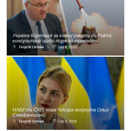
Україна бореться за кожну ракету до Patriot,
консультації щодо ліцензій тривають
Георгій Ситник
Сер 8, 2026
НАБУ та САП: нова підозра висунута Ользі
Стефанішиній
Георгій Ситник
Сер 8, 2026