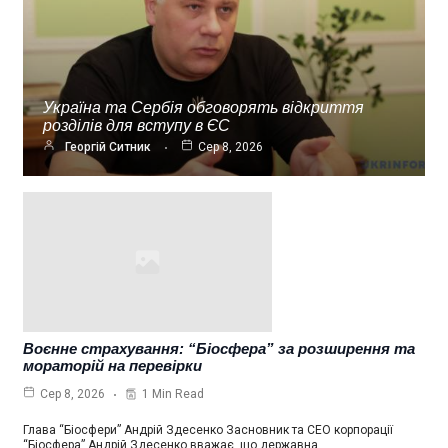
Україна та Сербія обговорять відкриття
розділів для вступу в ЄС
Георгій Ситник
Сер 8, 2026
Воєнне страхування: “Біосфера” за розширення та
мораторій на перевірки
1 Min Read
Сер 8, 2026
Глава “Біосфери” Андрій Здесенко Засновник та СЕО корпорації
“Біосфера” Андрій Здесенко вважає, що державна…