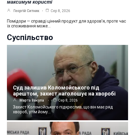
максимум користі
Георгій Ситник
Сер 8, 2026
Помідори — справді цінний продукт для здоров’я, проте час
їх споживання може…
Суспільство
Суд залишив Коломойського під
арештом, захист наголошує на хворобі
Марта Вакула
Сер 8, 2026
Захист Коломойського підкреслив, що він має ряд
хвороб, утім йому…