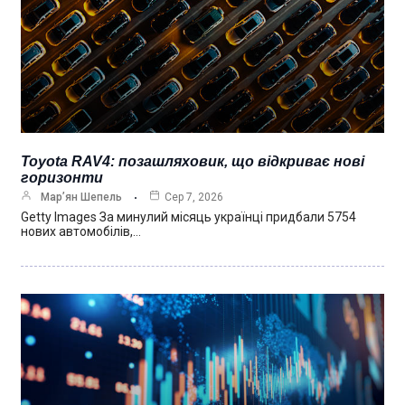
Toyota RAV4: позашляховик, що відкриває нові
горизонти
Мар’ян Шепель
Сер 7, 2026
Getty Images За минулий місяць українці придбали 5754
нових автомобілів,…