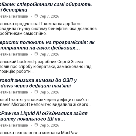
flame: співробітники самі обирають
ї бенефіти
Тетяна Гнатишин
Сер 7, 2026
аїнська продуктова IT-компанія appflame
овадила гнучку систему бенефітів, яка дозволяє
вробітникам самостійно…
еристи полюють на програмістів: як
 потрапити на гачок фейкових…
Тетяна Гнатишин
Сер 7, 2026
аїнський backend-розробник Сергій Згама
повів про спробу кібератаки, замаскованої під
позицію роботи.…
rosoft знизила вимоги до ОЗП у
dows через дефіцит пам’яті
Тетяна Гнатишин
Сер 6, 2026
rosoft «затягує паски» через дефіцит пам’яті
панія Microsoft непомітно видалила зі свого…
Paw та Liquid AI об’єдналися задля
звитку локального ШІ на…
Тетяна Гнатишин
Сер 6, 2026
аїнська технологічна компанія MacPaw