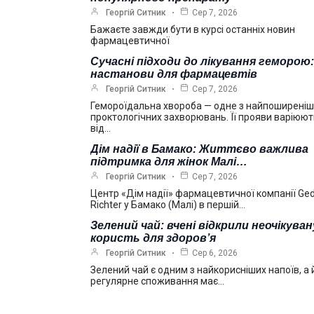
Георгій Ситник
Сер 7, 2026
Бажаєте завжди бути в курсі останніх новин
фармацевтичної
Сучасні підходи до лікування геморою:
настанови для фармацевтів
Георгій Ситник
Сер 7, 2026
Гемороїдальна хвороба — одне з найпоширені
проктологічних захворювань. Її прояви варіюю
від…
Дім надії в Бамако: Життєво важлива
підтримка для жінок Малі…
Георгій Ситник
Сер 7, 2026
Центр «Дім надії» фармацевтичної компанії Ge
Richter у Бамако (Малі) в першій…
Зелений чай: вчені відкрили неочікуван
користь для здоров’я
Георгій Ситник
Сер 6, 2026
Зелений чай є одним з найкорисніших напоїв, а 
регулярне споживання має…