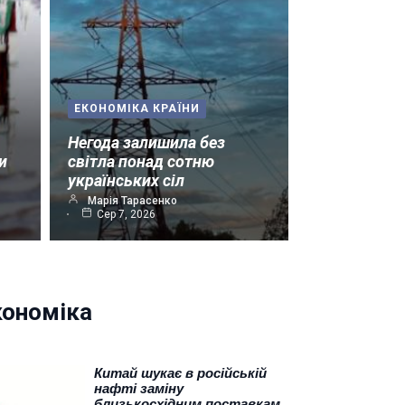
ЕКОНОМІКА КРАЇНИ
Негода залишила без
и
світла понад сотню
українських сіл
Марія Тарасенко
Сер 7, 2026
кономіка
Китай шукає в російській
нафті заміну
близькосхідним поставкам