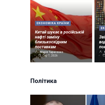
ЕКОНОМІКА КРАЇНИ
ЕК
Китай шукає в російській
нафті заміну
Зв
близькосхідним
во
поставкам
по
Марія Тарасенко
Сер 7, 2026
Політика