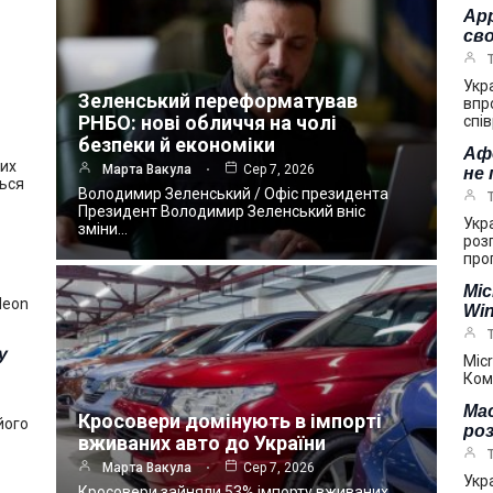
App
сво
Укр
Зеленський переформатував
впр
РНБО: нові обличчя на чолі
спі
безпеки й економіки
Аф
ших
Марта Вакула
Сер 7, 2026
не
ться
Володимир Зеленський / Офіс президента
Президент Володимир Зеленський вніс
Укр
зміни…
роз
про
Mic
deon
Win
у
Mic
Ком
Mac
Кросовери домінують в імпорті
його
ро
вживаних авто до України
Марта Вакула
Сер 7, 2026
Укр
Кросовери зайняли 53% імпорту вживаних