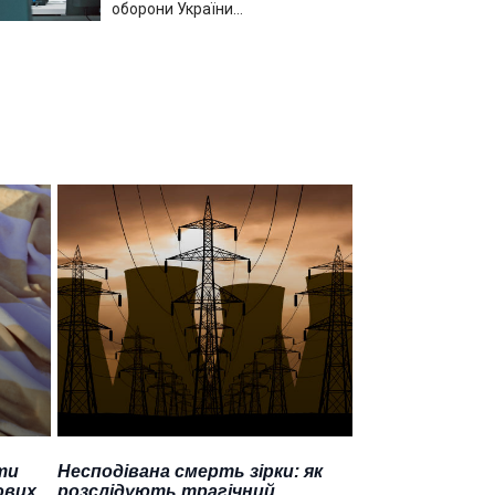
оборони України…
ти
Несподівана смерть зірки: як
ових
розслідують трагічний