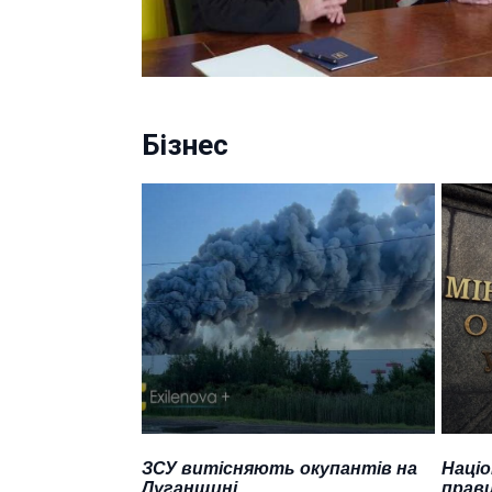
Бізнес
ЗСУ витісняють окупантів на
Націо
Луганщині
прави