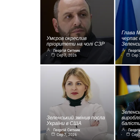
Глава 
Умєров окреслив
черпає 
пріоритети на чолі СЗР
Зеленс
Георгій Ситник
Георгі
Сер 7, 2026
Сер 
Зеленсь
Зеленський змінив посла
виробля
України в США
баліст
Георгій Ситник
Георгі
Сер 7, 2026
Сер 