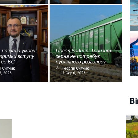
 назвала умови
Посол Боднар: Транзит
дтримки вступу
зерна не потребує
 до ЄС
публічного розголосу
й Ситник
Георгій Ситник
6, 2026
Сер 6, 2026
Ві