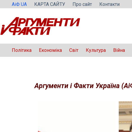
Перейти
АіФ UA
КАРТА САЙТУ
Про сайт
Контакти
до
вмісту
Політика
Економіка
Світ
Культура
Війна
Аргументи і Факти Україна (Аі