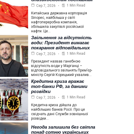
1 Min Read
Сер 7, 2026
Китайська державна корпорація
Sinopec, найбільша у світі
нафтопереробна компанія,
збільшила закупівлі російської
нафти. Це…
Звільнення за відсутність
води: Президент вимагає
покарання відповідальних
1 Min Read
Сер 7, 2026
Президент назвав ганебною
відсутність води у Марганці –
відповідального звільнять Прем’єр-
міністр Сергій Корецький ухвалив…
Кредитна криза вражає
топ-банки РФ, за даними
розвідки
1 Min Read
Сер 7, 2026
Кредитна криза дійшла до
найбільших банків Росії. Про це
свідчать дані Служби зовнішньої
розвідки…
Негода залишила без світла
понад сотню українських