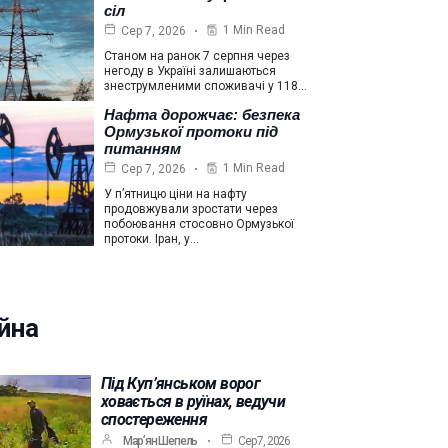
сіл
1 Min Read
Сер 7, 2026
Станом на ранок 7 серпня через
негоду в Україні залишаються
знеструмленими споживачі у 118…
Нафта дорожчає: безпека
Ормузької протоки під
питанням
1 Min Read
Сер 7, 2026
У п’ятницю ціни на нафту
продовжували зростати через
побоювання стосовно Ормузької
протоки. Іран, у…
йна
Під Куп’янськом ворог
ховається в руїнах, ведучи
спостереження
Мар’ян Шепель
Сер 7, 2026