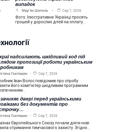
випадок
6
Мар’ян Шепель
Сер 7, 2026
Фото: Ілюстративне Українці просять
грошей у дорослих дітей на оплату…
хнології
храї надсилають шкідливий код під
лядом пропозиції роботи українським
зробникам
Тетяна Гнатишин
Сер 7, 2026
робник Іван Волос повідомив про спробу
азити його комп’ютер шкідливим програмним
езпеченням…
зачиняє двері перед українськими
овіками без документів про
дстрочку…
Тетяна Гнатишин
Сер 7, 2026
раїнах Європейського Союзу почали діяти нові
вила отримання тимчасового захисту. Згідно…