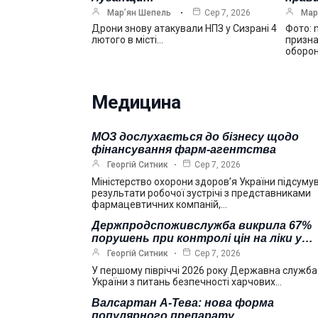
Мар’ян Шепель
Сер 7, 2026
Мар
Дрони знову атакували НПЗ у Сизрані 4
Фото: 
лютого в місті…
призна
оборо
Медицина
МОЗ дослухається до бізнесу щодо
фінансування фарм-агентства
Георгій Ситник
Сер 7, 2026
Міністерство охорони здоров’я України підсуму
результати робочої зустрічі з представниками
фармацевтичних компаній,…
Держпродспоживслужба викрила 67%
порушень при контролі цін на ліки у…
Георгій Ситник
Сер 7, 2026
У першому півріччі 2026 року Державна служба
України з питань безпечності харчових…
Валсартан А-Тева: нова форма
популярного препарату