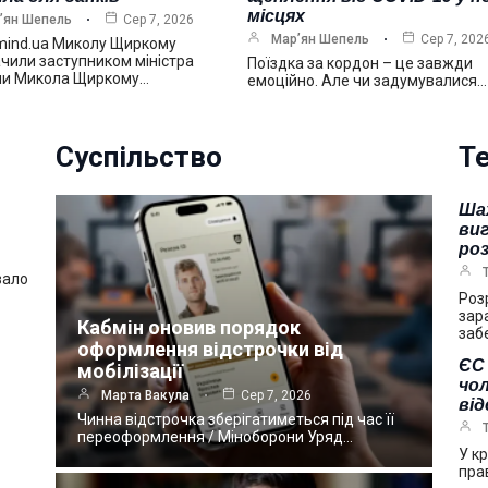
місцях
’ян Шепель
Сер 7, 2026
Мар’ян Шепель
Сер 7, 202
mind.ua Миколу Щиркому
чили заступником міністра
Поїздка за кордон – це завжди
ни Микола Щиркому…
емоційно. Але чи задумувалися…
Суспільство
Те
Ша
виг
ро
вало
Роз
зар
Кабмін оновив порядок
заб
оформлення відстрочки від
ЄС 
мобілізації
чол
Марта Вакула
Сер 7, 2026
ві
Чинна відстрочка зберігатиметься під час її
переоформлення / Міноборони Уряд…
У к
пра