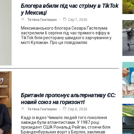
Блогера вбили під час стріму в TikTok
у Мексиці
Тетяна Гнатишин
Сер 7, 2026
Мексиканського блогера Сезара Ґастелума
застрелили 6 серпня під час прямого ефіру в
TikTok біля ресторану швидкого харчування у
місті Куліакан. Про це повідомляє
Британія пропонує альтернативу ЄС:
новий союз на горизонті
Тетяна Гнатишин
Сер 6, 2026
Кадр із відео Чимало людей того покоління
завжди були атлантистами. У 1987 році
президент США Рональд Рейган, стоячи біля
Бранденбурзьких воріт у Берліні, закликав