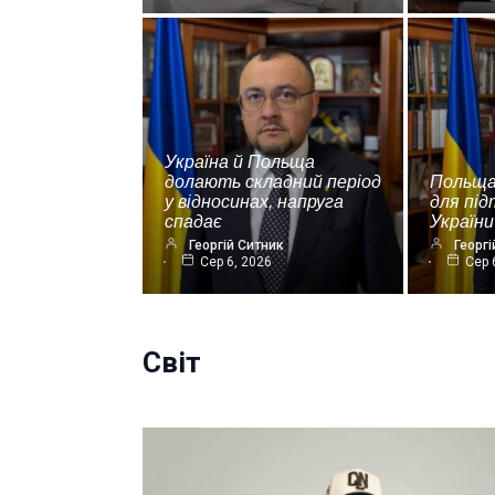
Україна й Польща
долають складний період
Польща
у відносинах, напруга
для пі
спадає
України
Георгій Ситник
Георгі
Сер 6, 2026
Сер 
Світ