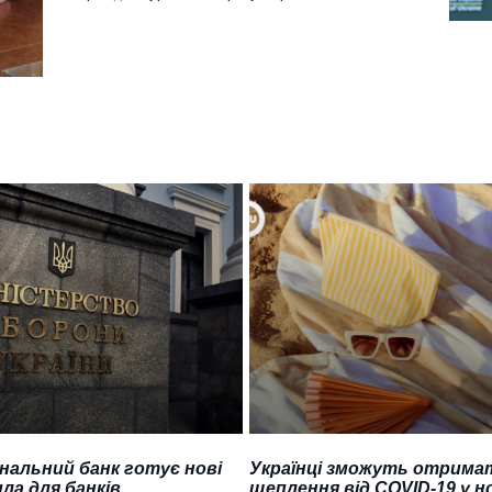
нальний банк готує нові
Українці зможуть отрима
ла для банків
щеплення від COVID-19 у н