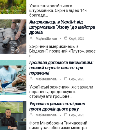
Ураження російського
штурмовика. Скрін з відео 14-ї
бригади…
Американець в Україні: від
штурмовика “Азову” до майстра
дронів
Мар’ян Шепель
Сер 7, 2026
25-річний американець із
Вірджинії, позивний «Плуто», воює
в…
Грошова допомога військовим:
повний перелік виплат при
пораненні
Мар’ян Шепель
Сер 7, 2026
Українські захисники, які зазнали
поранень, продовжують
отримувати грошове…
Україна отримає сотні ракет
проти дронів цього року
Мар’ян Шепель
Сер 7, 2026
Фото Міноборони Тимчасовий
виконувач обов’язків міністра