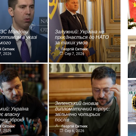
МЗС Молдови
Залужний: Україна не
оптимізм в указі
приєднається до НАТО
ького
за таких умов
й Ситник
Георгій Ситник
7, 2026
Сер 7, 2026
Зеленський оновив
кий: Україна
дипломатичний корпус:
є власну
звільнено чотирьох
ичну зброю
послів
й Ситник
Георгій Ситник
7, 2026
Сер 6, 2026