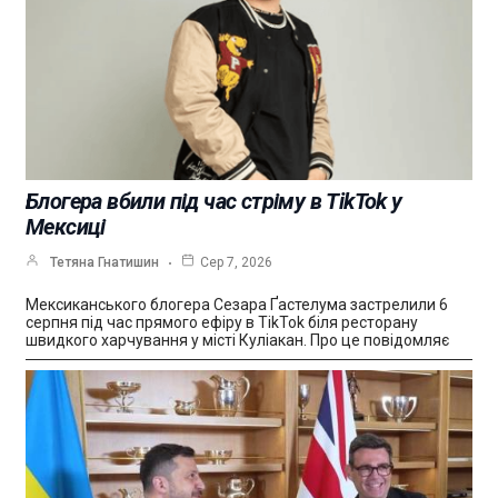
Блогера вбили під час стріму в TikTok у
Мексиці
Тетяна Гнатишин
Сер 7, 2026
Мексиканського блогера Сезара Ґастелума застрелили 6
серпня під час прямого ефіру в TikTok біля ресторану
швидкого харчування у місті Куліакан. Про це повідомляє