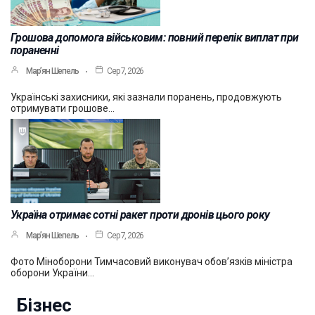
Грошова допомога військовим: повний перелік виплат при
пораненні
Мар’ян Шепель
Сер 7, 2026
Українські захисники, які зазнали поранень, продовжують
отримувати грошове…
Україна отримає сотні ракет проти дронів цього року
Мар’ян Шепель
Сер 7, 2026
Фото Міноборони Тимчасовий виконувач обов’язків міністра
оборони України…
Бізнес