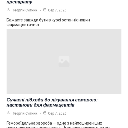
препарату
Георгій Ситник
Сер 7, 2026
Бажаєте завжди бути в курсі останніх новин
фармацевтичної
Сучасні підходи до лікування геморою:
настанови для фармацевтів
Георгій Ситник
Сер 7, 2026
Гемороїдальна хвороба — одне з найпоширеніших
проктологічних захворювань. Її прояви варіюються від…