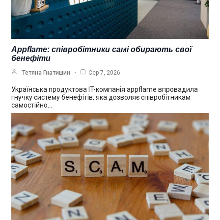
Appflame: співробітники самі обирають свої
бенефіти
Тетяна Гнатишин
Сер 7, 2026
Українська продуктова IT-компанія appflame впровадила
гнучку систему бенефітів, яка дозволяє співробітникам
самостійно…