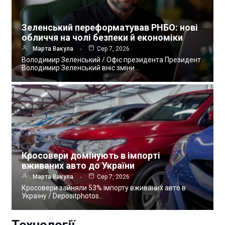
Зеленський переформатував РНБО: нові
обличчя на чолі безпеки й економіки
Марта Вакула
Сер 7, 2026
Володимир Зеленський / Офіс президента Президент
Володимир Зеленський вніс зміни…
Кросовери домінують в імпорті
вживаних авто до України
Марта Вакула
Сер 7, 2026
Кросовери зайняли 53% імпорту вживаних авто в
Україну / Depositphotos…