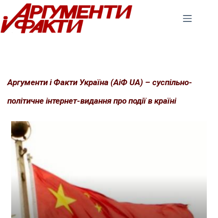
Перейти
до
вмісту
Аргументи і Факти Україна (АіФ UA) – суспільно-
політичне інтернет-видання про події в країні