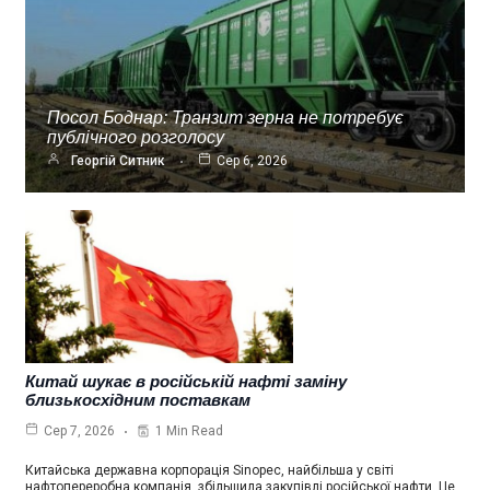
Посол Боднар: Транзит зерна не потребує
публічного розголосу
Георгій Ситник
Сер 6, 2026
Китай шукає в російській нафті заміну
близькосхідним поставкам
1 Min Read
Сер 7, 2026
Китайська державна корпорація Sinopec, найбільша у світі
нафтопереробна компанія, збільшила закупівлі російської нафти. Це…