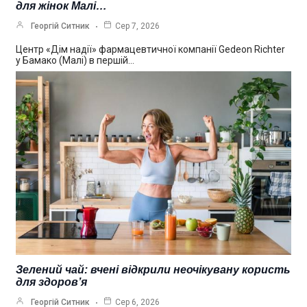
для жінок Малі…
Георгій Ситник
Сер 7, 2026
Центр «Дім надії» фармацевтичної компанії Gedeon Richter
у Бамако (Малі) в першій…
Зелений чай: вчені відкрили неочікувану користь
для здоров’я
Георгій Ситник
Сер 6, 2026