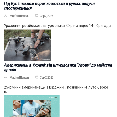
Під Куп’янськом ворог ховається в руїнах, ведучи
спостереження
Мар’ян Шепель
Сер 7, 2026
Ураження російського штурмовика. Скрін з відео 14-ї бригади…
Американець в Україні: від штурмовика “Азову” до майстра
дронів
Мар’ян Шепель
Сер 7, 2026
25-річний американець із Вірджинії, позивний «Плуто», воює
в…