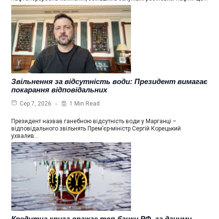
Звільнення за відсутність води: Президент вимагає
покарання відповідальних
1 Min Read
Сер 7, 2026
Президент назвав ганебною відсутність води у Марганці –
відповідального звільнять Прем’єр-міністр Сергій Корецький
ухвалив…
Кредитна криза вражає топ-банки РФ, за даними