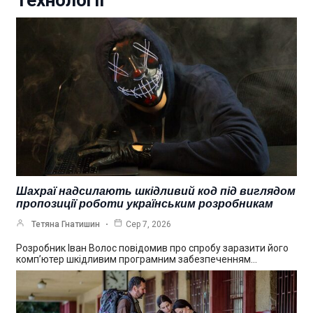
Технології
Шахраї надсилають шкідливий код під виглядом
пропозиції роботи українським розробникам
Тетяна Гнатишин
Сер 7, 2026
Розробник Іван Волос повідомив про спробу заразити його
комп’ютер шкідливим програмним забезпеченням…