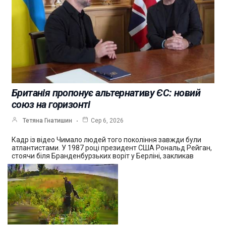
Британія пропонує альтернативу ЄС: новий
союз на горизонті
Тетяна Гнатишин
Сер 6, 2026
Кадр із відео Чимало людей того покоління завжди були
атлантистами. У 1987 році президент США Рональд Рейган,
стоячи біля Бранденбурзьких воріт у Берліні, закликав