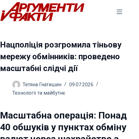
Перейти
до
вмісту
Нацполіція розгромила тіньову
мережу обмінників: проведено
масштабні слідчі дії
Тетяна Гнатишин
09.07.2026
Технології та майбутнє
Масштабна операція: Понад
40 обшуків у пунктах обміну
валют через шахрайство з