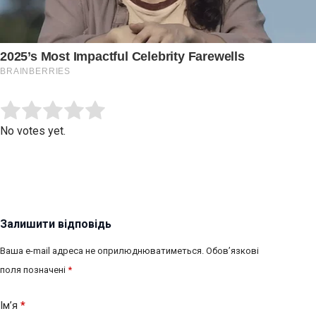
Submit Rating
Rate this item:
No votes yet.
Залишити відповідь
Ваша e-mail адреса не оприлюднюватиметься.
Обов’язкові
поля позначені
*
Ім’я
*