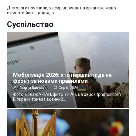
Дієтологи пояснили, як сир впливає на організм, якщо
вживати його щодня, та…
Суспільство
Мобілізація 2026: хто першим піде на
фронт за новими правилами
Марта Вакула
Сер 6, 2026
Фото: колаж УНІАН, фото УНІАН, ua.depositphotos.com
В Україні триває воєнний…