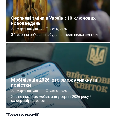
Серпневі зміни в Україні: 10 ключових
нововведень
Марта Вакула
Сер 6, 2026
З 1 серпня в Україні набуде чинності низка змін, які…
Мобілізація 2026: хто зможе уникнути
повістки
Марта Вакула
Сер 6, 2026
Хто не підлягає мобілізації у серпні 2026 року /
ua.depositphotos.com…
Технології