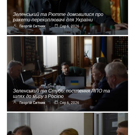
Зеленський та Рютте домовилися про
ракети-перехоплювачі для України
Георгій Ситник
Сер 6, 2026
Зеленський та Стубб: посилення ППО та
шлях до миру з Росією
Георгій Ситник
Сер 6, 2026