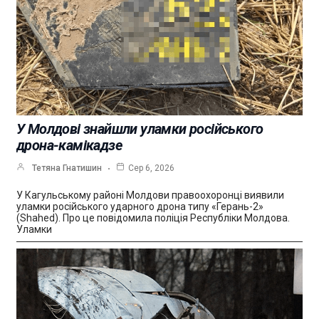
У Молдові знайшли уламки російського
дрона-камікадзе
Тетяна Гнатишин
Сер 6, 2026
У Кагульському районі Молдови правоохоронці виявили
уламки російського ударного дрона типу «Герань-2»
(Shahed). Про це повідомила поліція Республіки Молдова.
Уламки