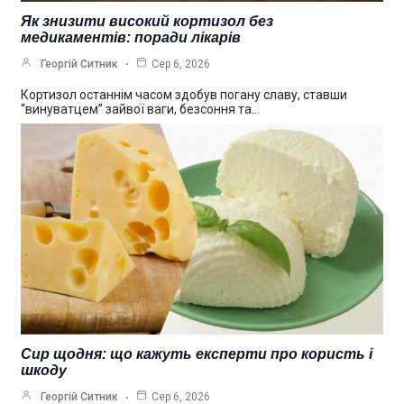
Як знизити високий кортизол без
медикаментів: поради лікарів
Георгій Ситник
Сер 6, 2026
Кортизол останнім часом здобув погану славу, ставши
“винуватцем” зайвої ваги, безсоння та…
Сир щодня: що кажуть експерти про користь і
шкоду
Георгій Ситник
Сер 6, 2026