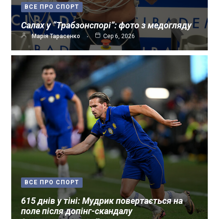
ВСЕ ПРО СПОРТ
Салах у “Трабзонспорі”: фото з медогляду
Марія Тарасенко
Сер 6, 2026
ВСЕ ПРО СПОРТ
615 днів у тіні: Мудрик повертається на
поле після допінг-скандалу