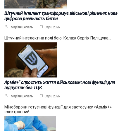
Штучний інтелект трансформує військові рішення: нова
цифрова реальність битви
Мар’ян Шепель
Сер 6, 2026
Штучний інтелект на полі бою. Колаж Сергія Поліщука…
Армія+” спростить життя військовим: нові функції для
відпустки без ТЦК
Мар’ян Шепель
Сер 6, 2026
Міноборони готує нові функції для застосунку «Армія+»:
електронний…