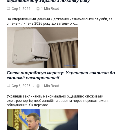
держбюджету України з початку року
1 Min Read
Сер 6, 2026
За оперативними даними Державної казначейської служби, за
січень – липень 2026 року до загального…
Спека випробовує мережу: Укренерго закликає до
економії електроенергії
1 Min Read
Сер 6, 2026
Українців закликають максимально ощадливо споживати
електроенергію, щоб запобігти аваріям через перевантаження
обладнання. Як передає…