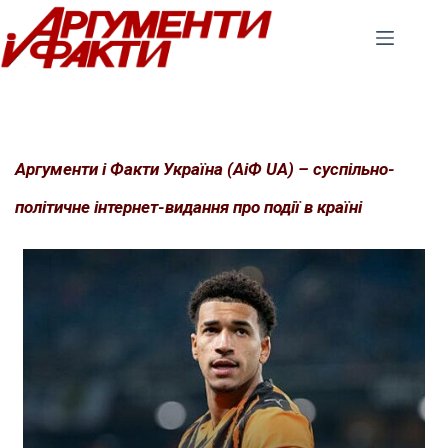
Перейти
до
вмісту
Аргументи і Факти Україна (АіФ UA) – суспільно-
політичне інтернет-видання про події в країні