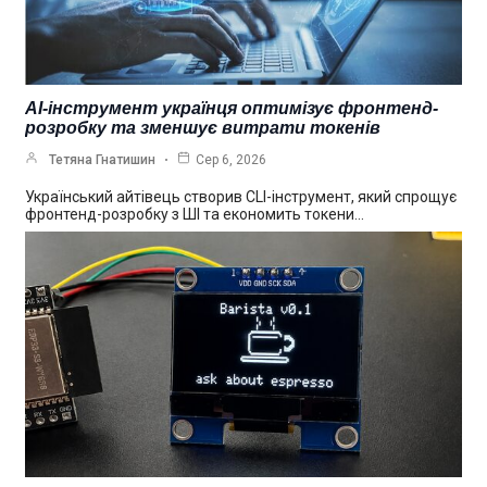
AI-інструмент українця оптимізує фронтенд-
розробку та зменшує витрати токенів
Тетяна Гнатишин
Сер 6, 2026
Український айтівець створив CLI-інструмент, який спрощує
фронтенд-розробку з ШІ та економить токени…