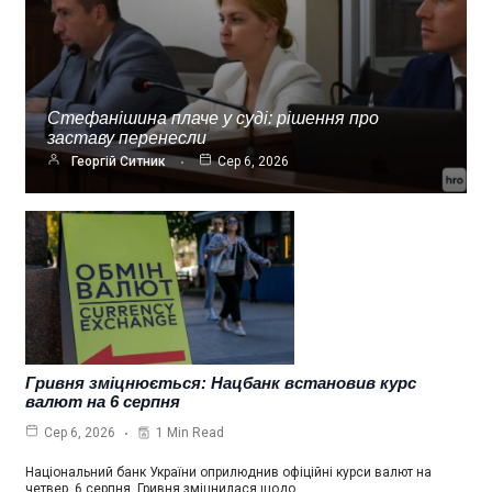
Стефанішина плаче у суді: рішення про
заставу перенесли
Георгій Ситник
Сер 6, 2026
Гривня зміцнюється: Нацбанк встановив курс
валют на 6 серпня
1 Min Read
Сер 6, 2026
Національний банк України оприлюднив офіційні курси валют на
четвер, 6 серпня. Гривня зміцнилася щодо…