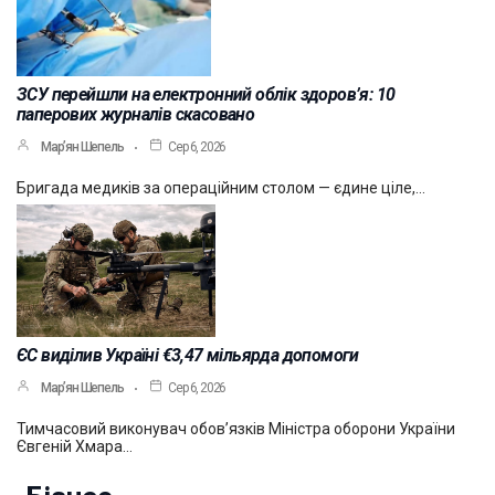
ЗСУ перейшли на електронний облік здоров’я: 10
паперових журналів скасовано
Мар’ян Шепель
Сер 6, 2026
Бригада медиків за операційним столом — єдине ціле,…
ЄС виділив Україні €3,47 мільярда допомоги
Мар’ян Шепель
Сер 6, 2026
Тимчасовий виконувач обов’язків Міністра оборони України
Євгеній Хмара…