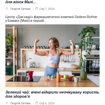
для жінок Малі…
Георгій Ситник
Сер 7, 2026
Центр «Дім надії» фармацевтичної компанії Gedeon Richter
у Бамако (Малі) в першій…
Зелений чай: вчені відкрили неочікувану користь
для здоров’я
Георгій Ситник
Сер 6, 2026