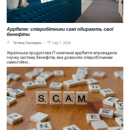
Appflame: співробітники самі обирають свої
бенефіти
Тетяна Гнатишин
Сер 7, 2026
Українська продуктова IT-компанія appflame впровадила
гнучку систему бенефітів, яка дозволяє співробітникам
самостійно…