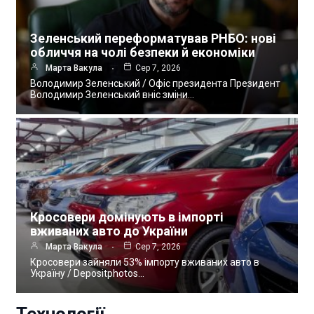
Зеленський переформатував РНБО: нові
обличчя на чолі безпеки й економіки
Марта Вакула
Сер 7, 2026
Володимир Зеленський / Офіс президента Президент
Володимир Зеленський вніс зміни…
Кросовери домінують в імпорті
вживаних авто до України
Марта Вакула
Сер 7, 2026
Кросовери зайняли 53% імпорту вживаних авто в
Україну / Depositphotos…