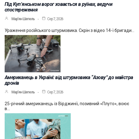
Під Куп’янськом ворог ховається в руїнах, ведучи
спостереження
Мар’ян Шепель
Сер 7, 2026
Ураження російського штурмовика. Скрін з відео 14-ї бригади…
Американець в Україні: від штурмовика “Азову” до майстра
дронів
Мар’ян Шепель
Сер 7, 2026
25-річний американець із Вірджинії, позивний «Плуто», воює
в…