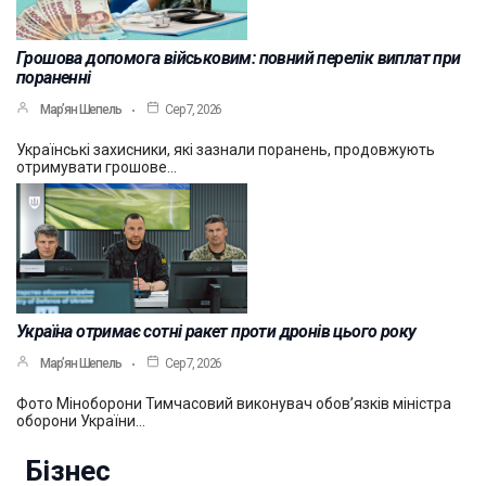
Грошова допомога військовим: повний перелік виплат при
пораненні
Мар’ян Шепель
Сер 7, 2026
Українські захисники, які зазнали поранень, продовжують
отримувати грошове…
Україна отримає сотні ракет проти дронів цього року
Мар’ян Шепель
Сер 7, 2026
Фото Міноборони Тимчасовий виконувач обов’язків міністра
оборони України…
Бізнес