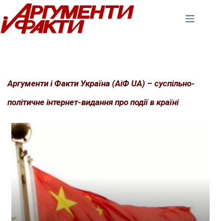
Перейти
до
вмісту
Аргументи і Факти Україна (АіФ UA) – суспільно-
політичне інтернет-видання про події в країні