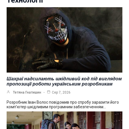
Технології
Шахраї надсилають шкідливий код під виглядом
пропозиції роботи українським розробникам
Тетяна Гнатишин
Сер 7, 2026
Розробник Іван Волос повідомив про спробу заразити його
комп’ютер шкідливим програмним забезпеченням…