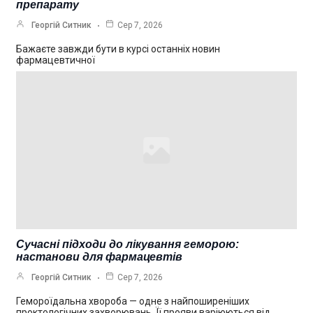
препарату
Георгій Ситник
Сер 7, 2026
Бажаєте завжди бути в курсі останніх новин
фармацевтичної
Сучасні підходи до лікування геморою:
настанови для фармацевтів
Георгій Ситник
Сер 7, 2026
Гемороїдальна хвороба — одне з найпоширеніших
проктологічних захворювань. Її прояви варіюються від…