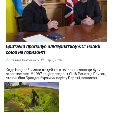
Британія пропонує альтернативу ЄС: новий
союз на горизонті
Тетяна Гнатишин
Сер 6, 2026
Кадр із відео Чимало людей того покоління завжди були
атлантистами. У 1987 році президент США Рональд Рейган,
стоячи біля Бранденбурзьких воріт у Берліні, закликав