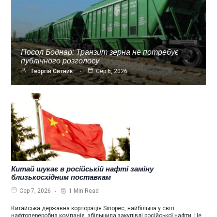
Посол Боднар: Транзит зерна не потребує
публічного розголосу
Георгій Ситник
Сер 6, 2026
Китай шукає в російській нафті заміну
близькосхідним поставкам
1 Min Read
Сер 7, 2026
Китайська державна корпорація Sinopec, найбільша у світі
нафтопереробна компанія, збільшила закупівлі російської нафти. Це…