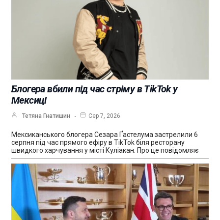
Блогера вбили під час стріму в TikTok у
Мексиці
Тетяна Гнатишин
Сер 7, 2026
Мексиканського блогера Сезара Ґастелума застрелили 6
серпня під час прямого ефіру в TikTok біля ресторану
швидкого харчування у місті Куліакан. Про це повідомляє