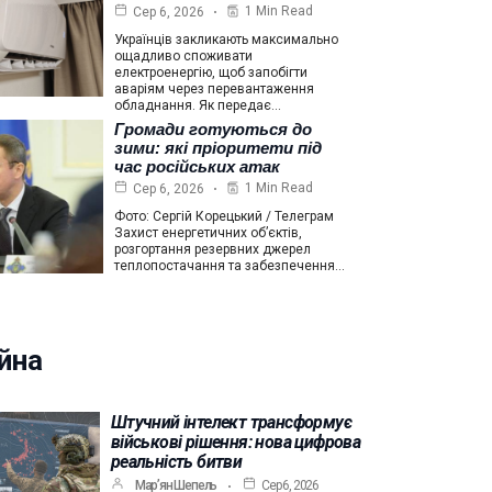
1 Min Read
Сер 6, 2026
Українців закликають максимально
ощадливо споживати
електроенергію, щоб запобігти
аваріям через перевантаження
обладнання. Як передає…
Громади готуються до
зими: які пріоритети під
час російських атак
1 Min Read
Сер 6, 2026
Фото: Сергій Корецький / Телеграм
Захист енергетичних об’єктів,
розгортання резервних джерел
теплопостачання та забезпечення…
йна
Штучний інтелект трансформує
військові рішення: нова цифрова
реальність битви
Мар’ян Шепель
Сер 6, 2026