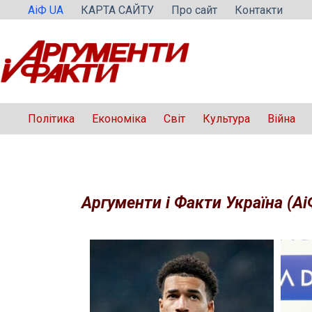
Перейти
АіФ UA
КАРТА САЙТУ
Про сайт
Контакти
до
вмісту
Політика
Економіка
Світ
Культура
Війна
Аргументи і Факти Україна (Аі