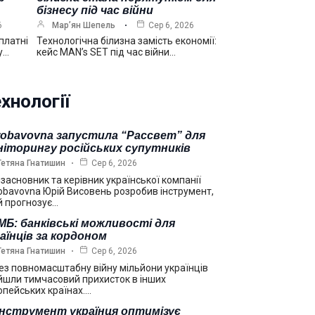
бізнесу під час війни
6
Мар’ян Шепель
Сер 6, 2026
платні
Технологічна білизна замість економії:
у…
кейс MAN’s SET під час війни…
хнології
robavovna запустила “Рассвет” для
ніторингу російських супутників
Тетяна Гнатишин
Сер 6, 2026
взасновник та керівник української компанії
obavovna Юрій Висовень розробив інструмент,
й прогнозує…
Б: банківські можливості для
аїнців за кордоном
Тетяна Гнатишин
Сер 6, 2026
ез повномасштабну війну мільйони українців
йшли тимчасовий прихисток в інших
опейських країнах.…
інструмент українця оптимізує