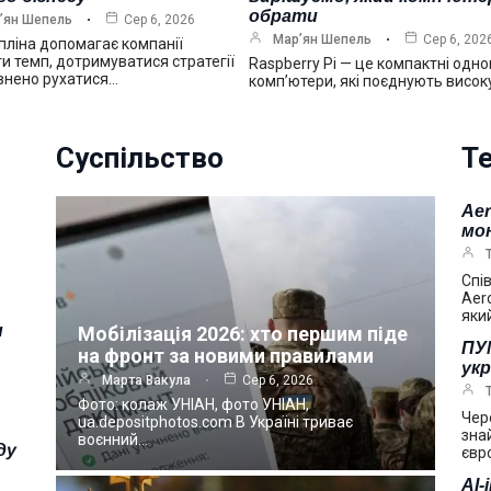
обрати
’ян Шепель
Сер 6, 2026
Мар’ян Шепель
Сер 6, 202
ліна допомагає компанії
и темп, дотримуватися стратегії
Raspberry Pi — це компактні одно
внено рухатися…
комп’ютери, які поєднують висок
Суспільство
Те
Ae
мо
Спі
Aer
яки
и
Мобілізація 2026: хто першим піде
ПУМ
на фронт за новими правилами
укр
Марта Вакула
Сер 6, 2026
Фото: колаж УНІАН, фото УНІАН,
Чер
ua.depositphotos.com В Україні триває
зна
воєнний…
ду
євр
AI-