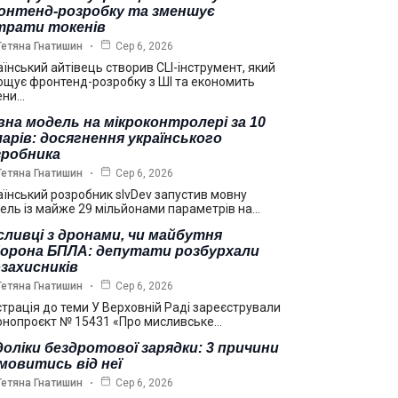
онтенд-розробку та зменшує
трати токенів
Тетяна Гнатишин
Сер 6, 2026
аїнський айтівець створив CLI-інструмент, який
ощує фронтенд-розробку з ШІ та економить
ени…
на модель на мікроконтролері за 10
арів: досягнення українського
зробника
Тетяна Гнатишин
Сер 6, 2026
аїнський розробник slvDev запустив мовну
ель із майже 29 мільйонами параметрів на…
ливці з дронами, чи майбутня
борона БПЛА: депутати розбурхали
захисників
Тетяна Гнатишин
Сер 6, 2026
страція до теми У Верховній Раді зареєстрували
онопроєкт № 15431 «Про мисливське…
оліки бездротової зарядки: 3 причини
мовитись від неї
Тетяна Гнатишин
Сер 6, 2026