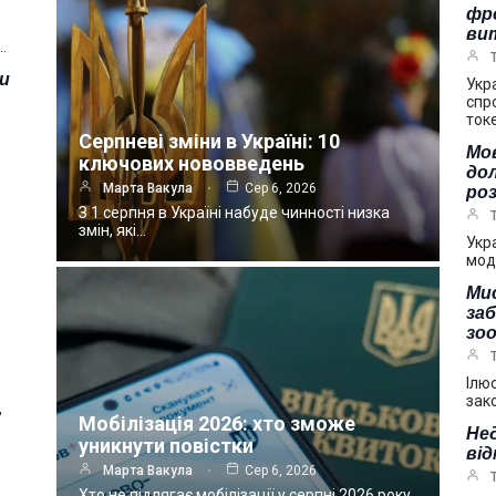
фр
ви
…
зи
Укр
спр
ток
Серпневі зміни в Україні: 10
Мов
ключових нововведень
дол
Марта Вакула
Сер 6, 2026
ро
З 1 серпня в Україні набуде чинності низка
змін, які…
Укр
мод
Мис
за
зоо
Ілю
зак
,
Мобілізація 2026: хто зможе
Нед
уникнути повістки
від
Марта Вакула
Сер 6, 2026
Хто не підлягає мобілізації у серпні 2026 року