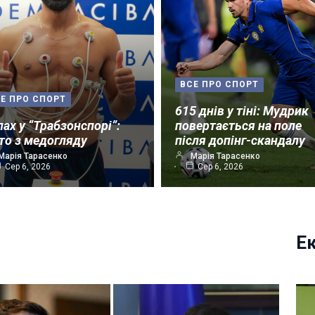
ВСЕ ПРО СПОРТ
Е ПРО СПОРТ
615 днів у тіні: Мудрик
лах у “Трабзонспорі”:
повертається на поле
то з медогляду
після допінг-скандалу
Марія Тарасенко
Марія Тарасенко
Сер 6, 2026
Сер 6, 2026
Е