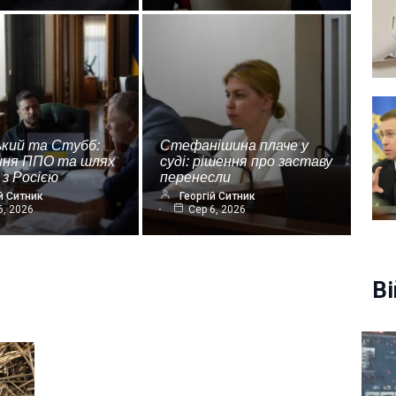
ький та Стубб:
Стефанішина плаче у
ння ППО та шлях
суді: рішення про заставу
 з Росією
перенесли
й Ситник
Георгій Ситник
6, 2026
Сер 6, 2026
Ві