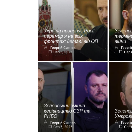
Україна пропонує Росії
Зеленсь
перемир’я на всіх
термін
фронтах: деталі від ОП
війни
Георгій Ситник
Георгі
Сер 6, 2026
Сер 
Зеленський змінив
керівництво СЗР та
Зеленс
РНБО
Умєрова
Георгій Ситник
Георгі
Сер 6, 2026
Сер 