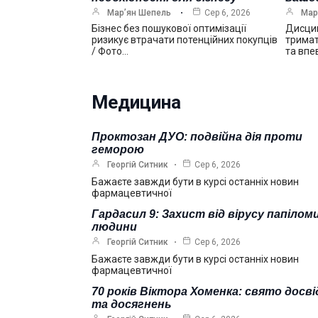
Мар’ян Шепель
Сер 6, 2026
Мар
Бізнес без пошукової оптимізації
Дисцип
ризикує втрачати потенційних покупців
тримат
/ Фото…
та впе
Медицина
Проктозан ДУО: подвійна дія проти
геморою
Георгій Ситник
Сер 6, 2026
Бажаєте завжди бути в курсі останніх новин
фармацевтичної
Гардасил 9: Захист від вірусу папілом
людини
Георгій Ситник
Сер 6, 2026
Бажаєте завжди бути в курсі останніх новин
фармацевтичної
70 років Віктора Хоменка: свято досві
та досягнень