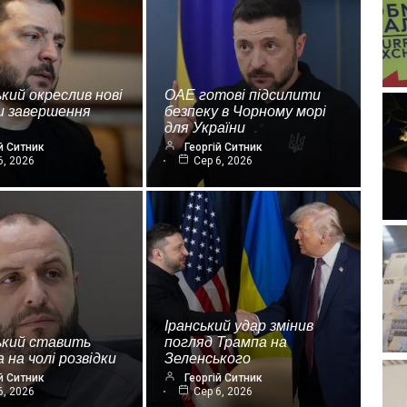
кий окреслив нові
ОАЕ готові підсилити
и завершення
безпеку в Чорному морі
для України
й Ситник
Георгій Ситник
6, 2026
Сер 6, 2026
Іранський удар змінив
ький ставить
погляд Трампа на
 на чолі розвідки
Зеленського
й Ситник
Георгій Ситник
6, 2026
Сер 6, 2026