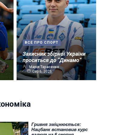
ВСЕ ПРО СПОРТ
Захисник збірної України
проситься до “Динамо”
Марія Тарасенко
Сер 6, 2026
кономіка
Гривня зміцнюється:
Нацбанк встановив курс
валют на 6 серпня