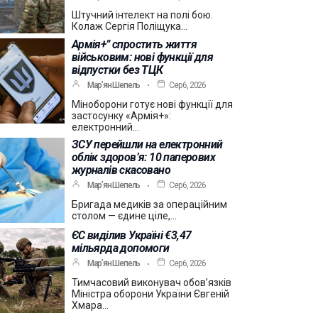
Штучний інтелект на полі бою.
Колаж Сергія Поліщука…
Армія+” спростить життя
військовим: нові функції для
відпустки без ТЦК
Мар’ян Шепель
Сер 6, 2026
Міноборони готує нові функції для
застосунку «Армія+»:
електронний…
ЗСУ перейшли на електронний
облік здоров’я: 10 паперових
журналів скасовано
Мар’ян Шепель
Сер 6, 2026
Бригада медиків за операційним
столом — єдине ціле,…
ЄС виділив Україні €3,47
мільярда допомоги
Мар’ян Шепель
Сер 6, 2026
Тимчасовий виконувач обов’язків
Міністра оборони України Євгеній
Хмара…