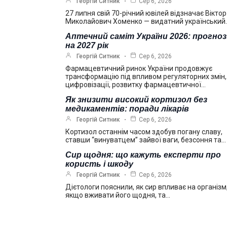
Георгій Ситник
Сер 6, 2026
27 липня свій 70-річний ювілей відзначає Віктор
Миколайович Хоменко — видатний український
Аптечний саміт України 2026: прогно
на 2027 рік
Георгій Ситник
Сер 6, 2026
Фармацевтичний ринок України продовжує
трансформацію під впливом регуляторних змін,
цифровізації, розвитку фармацевтичної…
Як знизити високий кортизол без
медикаментів: поради лікарів
Георгій Ситник
Сер 6, 2026
Кортизол останнім часом здобув погану славу,
ставши “винуватцем” зайвої ваги, безсоння та…
Сир щодня: що кажуть експерти про
користь і шкоду
Георгій Ситник
Сер 6, 2026
Дієтологи пояснили, як сир впливає на організм
якщо вживати його щодня, та…