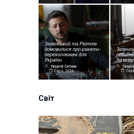
Зеленський та Рютте
домовилися про ракети-
Зеленс
перехоплювачі для
посиле
України
до миру
Георгій Ситник
Георгі
Сер 6, 2026
Сер 
Світ