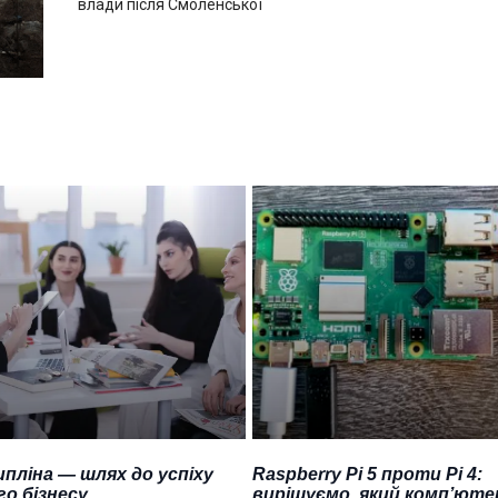
влади після Смоленської
пліна — шлях до успіху
Raspberry Pi 5 проти Pi 4:
о бізнесу
вирішуємо, який комп’юте