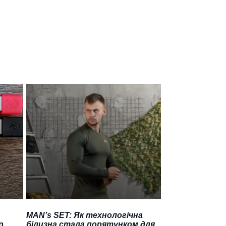
MAN’s SET: Як технологічна
р
білизна стала порятунком для