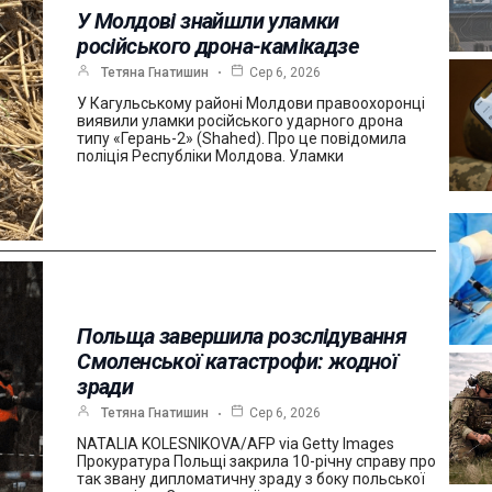
У Молдові знайшли уламки
російського дрона-камікадзе
Тетяна Гнатишин
Сер 6, 2026
У Кагульському районі Молдови правоохоронці
виявили уламки російського ударного дрона
типу «Герань-2» (Shahed). Про це повідомила
поліція Республіки Молдова. Уламки
Польща завершила розслідування
Смоленської катастрофи: жодної
зради
Тетяна Гнатишин
Сер 6, 2026
NATALIA KOLESNIKOVA/AFP via Getty Images
Прокуратура Польщі закрила 10-річну справу про
так звану дипломатичну зраду з боку польської