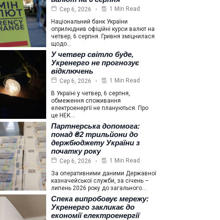
1 Min Read
Сер 6, 2026
Національний банк України
оприлюднив офіційні курси валют на
четвер, 6 серпня. Гривня зміцнилася
щодо…
У четвер світло буде,
Укренерго не прогнозує
відключень
1 Min Read
Сер 6, 2026
В Україні у четвер, 6 серпня,
обмеження споживання
електроенергії не плануються. Про
це НЕК…
Партнерська допомога:
понад ₴2 трильйони до
держбюджету України з
початку року
1 Min Read
Сер 6, 2026
За оперативними даними Державної
казначейської служби, за січень –
липень 2026 року до загального…
Спека випробовує мережу:
Укренерго закликає до
економії електроенергії