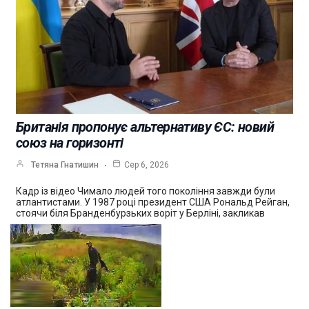
Британія пропонує альтернативу ЄС: новий
союз на горизонті
Тетяна Гнатишин
Сер 6, 2026
Кадр із відео Чимало людей того покоління завжди були
атлантистами. У 1987 році президент США Рональд Рейган,
стоячи біля Бранденбурзьких воріт у Берліні, закликав