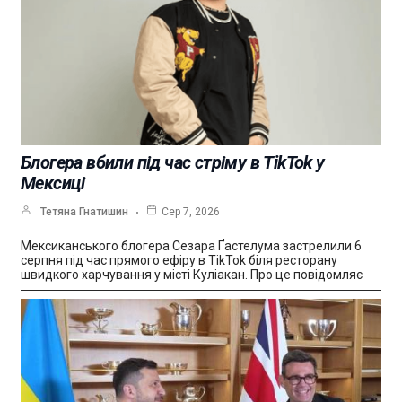
Блогера вбили під час стріму в TikTok у
Мексиці
Тетяна Гнатишин
Сер 7, 2026
Мексиканського блогера Сезара Ґастелума застрелили 6
серпня під час прямого ефіру в TikTok біля ресторану
швидкого харчування у місті Куліакан. Про це повідомляє