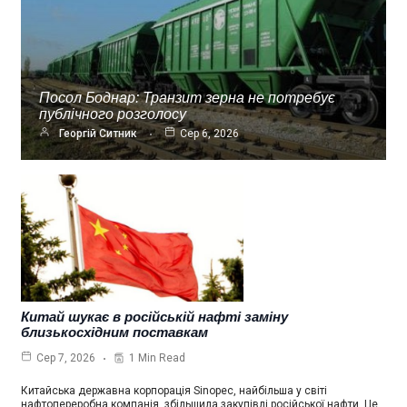
Посол Боднар: Транзит зерна не потребує
публічного розголосу
Георгій Ситник
Сер 6, 2026
Китай шукає в російській нафті заміну
близькосхідним поставкам
1 Min Read
Сер 7, 2026
Китайська державна корпорація Sinopec, найбільша у світі
нафтопереробна компанія, збільшила закупівлі російської нафти. Це…