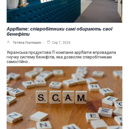
Appflame: співробітники самі обирають свої
бенефіти
Тетяна Гнатишин
Сер 7, 2026
Українська продуктова IT-компанія appflame впровадила
гнучку систему бенефітів, яка дозволяє співробітникам
самостійно…