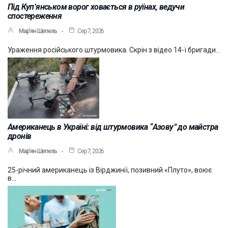
Під Куп’янськом ворог ховається в руїнах, ведучи
спостереження
Мар’ян Шепель
Сер 7, 2026
Ураження російського штурмовика. Скрін з відео 14-ї бригади…
Американець в Україні: від штурмовика “Азову” до майстра
дронів
Мар’ян Шепель
Сер 7, 2026
25-річний американець із Вірджинії, позивний «Плуто», воює
в…