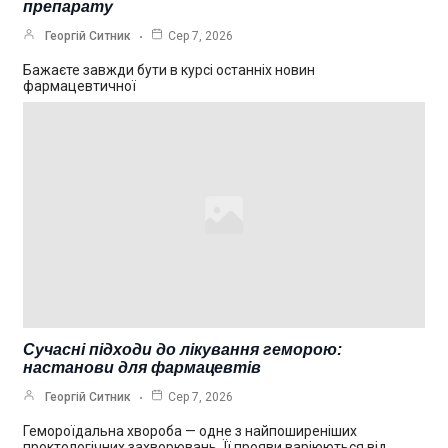
препарату
Георгій Ситник
Сер 7, 2026
Бажаєте завжди бути в курсі останніх новин
фармацевтичної
Сучасні підходи до лікування геморою:
настанови для фармацевтів
Георгій Ситник
Сер 7, 2026
Гемороїдальна хвороба — одне з найпоширеніших
проктологічних захворювань. Її прояви варіюються від…