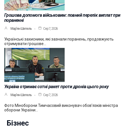
Грошова допомога військовим: повний перелік виплат при
пораненні
Мар’ян Шепель
Сер 7, 2026
Українські захисники, які зазнали поранень, продовжують
отримувати грошове…
Україна отримає сотні ракет проти дронів цього року
Мар’ян Шепель
Сер 7, 2026
Фото Міноборони Тимчасовий виконувач обов’язків міністра
оборони України…
Бізнес