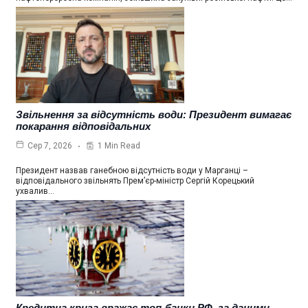
Звільнення за відсутність води: Президент вимагає
покарання відповідальних
1 Min Read
Сер 7, 2026
Президент назвав ганебною відсутність води у Марганці –
відповідального звільнять Прем’єр-міністр Сергій Корецький
ухвалив…
Кредитна криза вражає топ-банки РФ, за даними