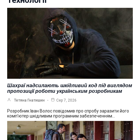
Технології
Шахраї надсилають шкідливий код під виглядом
пропозиції роботи українським розробникам
Тетяна Гнатишин
Сер 7, 2026
Розробник Іван Волос повідомив про спробу заразити його
комп’ютер шкідливим програмним забезпеченням…