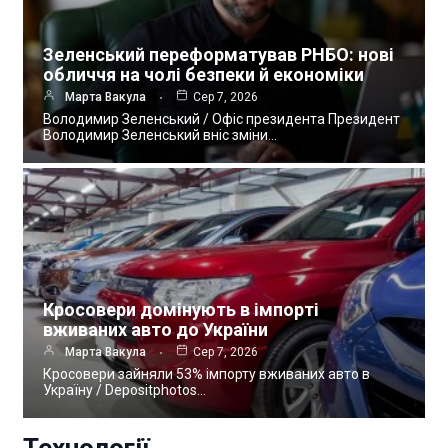
Зеленський переформатував РНБО: нові
обличчя на чолі безпеки й економіки
Марта Вакула
Сер 7, 2026
Володимир Зеленський / Офіс президента Президент
Володимир Зеленський вніс зміни…
Кросовери домінують в імпорті
вживаних авто до України
Марта Вакула
Сер 7, 2026
Кросовери зайняли 53% імпорту вживаних авто в
Україну / Depositphotos…