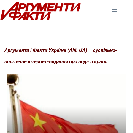
Перейти
до
вмісту
Аргументи і Факти Україна (АіФ UA) – суспільно-
політичне інтернет-видання про події в країні