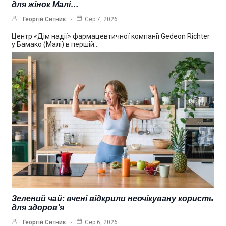
для жінок Малі…
Георгій Ситник
Сер 7, 2026
Центр «Дім надії» фармацевтичної компанії Gedeon Richter
у Бамако (Малі) в першій…
Зелений чай: вчені відкрили неочікувану користь
для здоров’я
Георгій Ситник
Сер 6, 2026