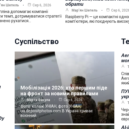
обрати
’ян Шепель
Сер 6, 2026
Мар’ян Шепель
Сер 6, 202
ліна допомагає компанії
и темп, дотримуватися стратегії
Raspberry Pi — це компактні одно
внено рухатися…
комп’ютери, які поєднують висок
Суспільство
Те
Ae
мо
Спі
Aer
яки
и
Мобілізація 2026: хто першим піде
ПУМ
на фронт за новими правилами
укр
Марта Вакула
Сер 6, 2026
Фото: колаж УНІАН, фото УНІАН,
Чер
ua.depositphotos.com В Україні триває
зна
воєнний…
ду
євр
AI-