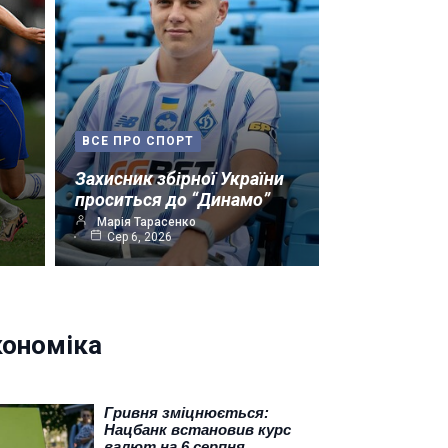
ВСЕ ПРО СПОРТ
Захисник збірної України
проситься до “Динамо”
Марія Тарасенко
Сер 6, 2026
кономіка
Гривня зміцнюється:
Нацбанк встановив курс
валют на 6 серпня