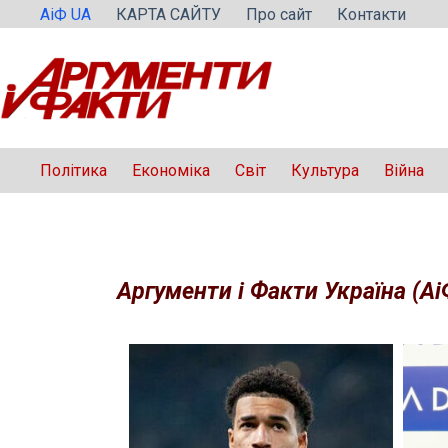
Перейти
АіФ UA
КАРТА САЙТУ
Про сайт
Контакти
до
вмісту
Політика
Економіка
Світ
Культура
Війна
Аргументи і Факти Україна (Аі