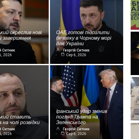
кий окреслив нові
ОАЕ готові підсилити
и завершення
безпеку в Чорному морі
для України
й Ситник
Георгій Ситник
6, 2026
Сер 6, 2026
Іранський удар змінив
ький ставить
погляд Трампа на
 на чолі розвідки
Зеленського
й Ситник
Георгій Ситник
6, 2026
Сер 6, 2026