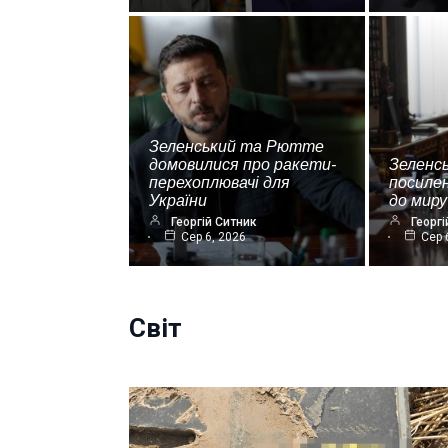
Зеленський та Рютте
домовилися про ракети-
Зеленс
перехоплювачі для
посиле
України
до миру
Георгій Ситник
Георгі
Сер 6, 2026
Сер 
Світ