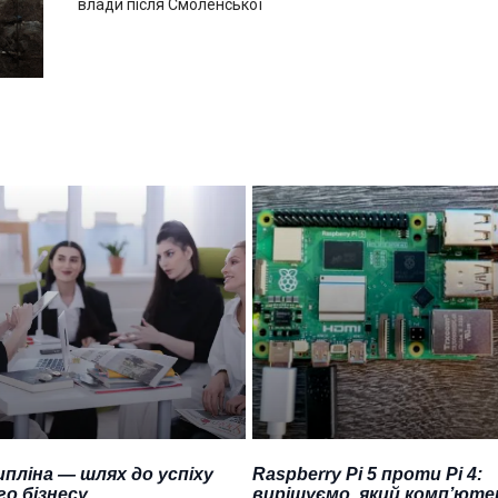
влади після Смоленської
пліна — шлях до успіху
Raspberry Pi 5 проти Pi 4:
о бізнесу
вирішуємо, який комп’юте