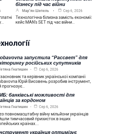
бізнесу під час війни
6
Мар’ян Шепель
Сер 6, 2026
платні
Технологічна білизна замість економії:
у…
кейс MAN’s SET під час війни…
хнології
robavovna запустила “Рассвет” для
ніторингу російських супутників
Тетяна Гнатишин
Сер 6, 2026
взасновник та керівник української компанії
obavovna Юрій Висовень розробив інструмент,
й прогнозує…
Б: банківські можливості для
аїнців за кордоном
Тетяна Гнатишин
Сер 6, 2026
ез повномасштабну війну мільйони українців
йшли тимчасовий прихисток в інших
опейських країнах.…
інструмент українця оптимізує