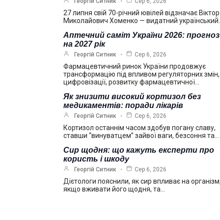
Георгій Ситник
Сер 6, 2026
27 липня свій 70-річний ювілей відзначає Віктор
Миколайович Хоменко — видатний український
Аптечний саміт України 2026: прогно
на 2027 рік
Георгій Ситник
Сер 6, 2026
Фармацевтичний ринок України продовжує
трансформацію під впливом регуляторних змін,
цифровізації, розвитку фармацевтичної…
Як знизити високий кортизол без
медикаментів: поради лікарів
Георгій Ситник
Сер 6, 2026
Кортизол останнім часом здобув погану славу,
ставши “винуватцем” зайвої ваги, безсоння та…
Сир щодня: що кажуть експерти про
користь і шкоду
Георгій Ситник
Сер 6, 2026
Дієтологи пояснили, як сир впливає на організм
якщо вживати його щодня, та…