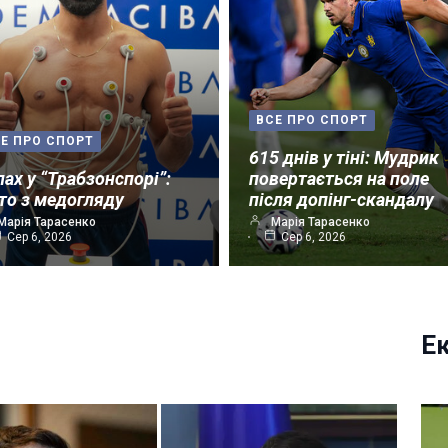
ВСЕ ПРО СПОРТ
Е ПРО СПОРТ
615 днів у тіні: Мудрик
лах у “Трабзонспорі”:
повертається на поле
то з медогляду
після допінг-скандалу
Марія Тарасенко
Марія Тарасенко
Сер 6, 2026
Сер 6, 2026
Е