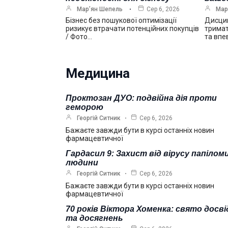
Мар’ян Шепель
Сер 6, 2026
Мар
Бізнес без пошукової оптимізації
Дисцип
ризикує втрачати потенційних покупців
тримат
/ Фото…
та впе
Медицина
Проктозан ДУО: подвійна дія проти
геморою
Георгій Ситник
Сер 6, 2026
Бажаєте завжди бути в курсі останніх новин
фармацевтичної
Гардасил 9: Захист від вірусу папілом
людини
Георгій Ситник
Сер 6, 2026
Бажаєте завжди бути в курсі останніх новин
фармацевтичної
70 років Віктора Хоменка: свято досві
та досягнень