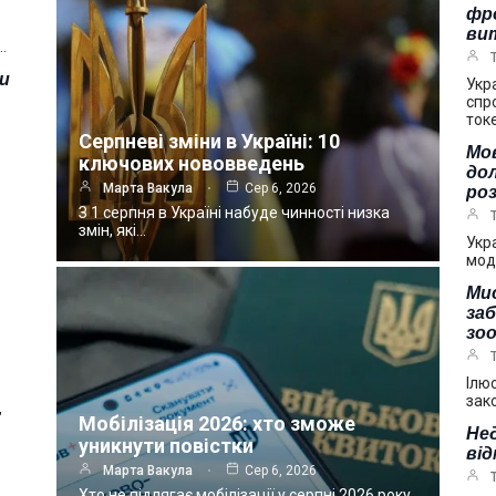
фр
ви
…
зи
Укр
спр
ток
Серпневі зміни в Україні: 10
Мов
ключових нововведень
дол
Марта Вакула
Сер 6, 2026
ро
З 1 серпня в Україні набуде чинності низка
змін, які…
Укр
мод
Мис
за
зоо
Ілю
зак
,
Мобілізація 2026: хто зможе
Нед
уникнути повістки
від
Марта Вакула
Сер 6, 2026
Хто не підлягає мобілізації у серпні 2026 року