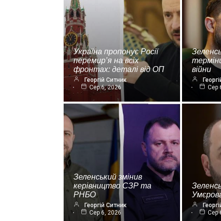
Україна пропонує Росії
Зеленсь
перемир’я на всіх
термін
фронтах: деталі від ОП
війни
Георгій Ситник
Георгі
Сер 6, 2026
Сер 
Зеленський змінив
керівництво СЗР та
Зеленс
РНБО
Умєрова
Георгій Ситник
Георгі
Сер 6, 2026
Сер 