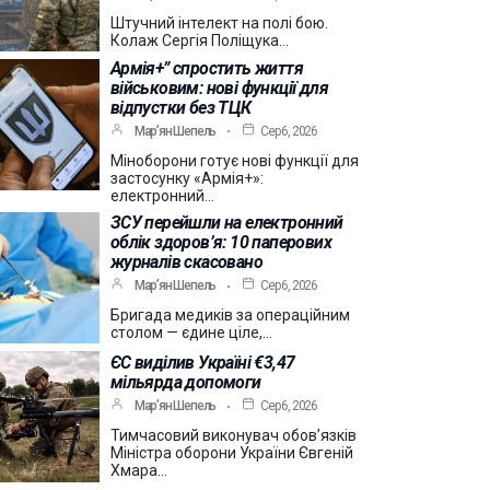
Штучний інтелект на полі бою.
Колаж Сергія Поліщука…
Армія+” спростить життя
військовим: нові функції для
відпустки без ТЦК
Мар’ян Шепель
Сер 6, 2026
Міноборони готує нові функції для
застосунку «Армія+»:
електронний…
ЗСУ перейшли на електронний
облік здоров’я: 10 паперових
журналів скасовано
Мар’ян Шепель
Сер 6, 2026
Бригада медиків за операційним
столом — єдине ціле,…
ЄС виділив Україні €3,47
мільярда допомоги
Мар’ян Шепель
Сер 6, 2026
Тимчасовий виконувач обов’язків
Міністра оборони України Євгеній
Хмара…