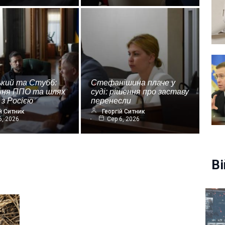
ький та Стубб:
Стефанішина плаче у
ння ППО та шлях
суді: рішення про заставу
 з Росією
перенесли
й Ситник
Георгій Ситник
6, 2026
Сер 6, 2026
Ві