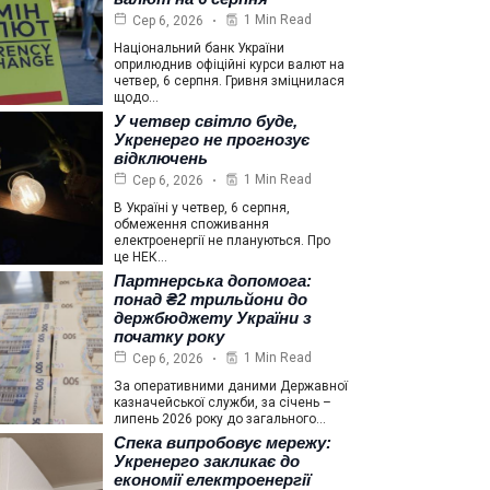
1 Min Read
Сер 6, 2026
Національний банк України
оприлюднив офіційні курси валют на
четвер, 6 серпня. Гривня зміцнилася
щодо…
У четвер світло буде,
Укренерго не прогнозує
відключень
1 Min Read
Сер 6, 2026
В Україні у четвер, 6 серпня,
обмеження споживання
електроенергії не плануються. Про
це НЕК…
Партнерська допомога:
понад ₴2 трильйони до
держбюджету України з
початку року
1 Min Read
Сер 6, 2026
За оперативними даними Державної
казначейської служби, за січень –
липень 2026 року до загального…
Спека випробовує мережу:
Укренерго закликає до
економії електроенергії