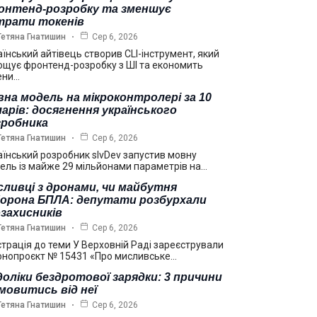
онтенд-розробку та зменшує
трати токенів
Тетяна Гнатишин
Сер 6, 2026
аїнський айтівець створив CLI-інструмент, який
ощує фронтенд-розробку з ШІ та економить
ени…
на модель на мікроконтролері за 10
арів: досягнення українського
зробника
Тетяна Гнатишин
Сер 6, 2026
аїнський розробник slvDev запустив мовну
ель із майже 29 мільйонами параметрів на…
ливці з дронами, чи майбутня
борона БПЛА: депутати розбурхали
захисників
Тетяна Гнатишин
Сер 6, 2026
страція до теми У Верховній Раді зареєстрували
онопроєкт № 15431 «Про мисливське…
оліки бездротової зарядки: 3 причини
мовитись від неї
Тетяна Гнатишин
Сер 6, 2026