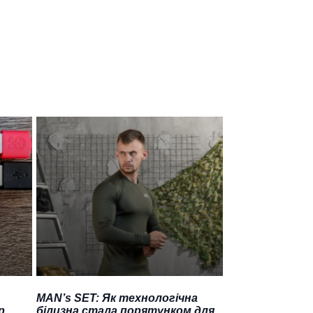
MAN’s SET: Як технологічна
р
білизна стала порятунком для