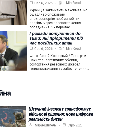
1 Min Read
Сер 6, 2026
Українців закликають максимально
ощадливо споживати
електроенергію, щоб запобігти
аваріям через перевантаження
обладнання. Як передає…
Громади готуються до
зими: які пріоритети під
час російських атак
1 Min Read
Сер 6, 2026
Фото: Сергій Корецький / Телеграм
Захист енергетичних об’єктів,
розгортання резервних джерел
теплопостачання та забезпечення…
йна
Штучний інтелект трансформує
військові рішення: нова цифрова
реальність битви
Мар’ян Шепель
Сер 6, 2026