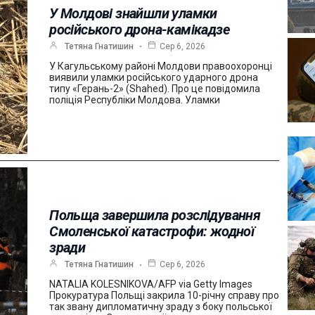
У Молдові знайшли уламки
російського дрона-камікадзе
Тетяна Гнатишин
Сер 6, 2026
У Кагульському районі Молдови правоохоронці
виявили уламки російського ударного дрона
типу «Герань-2» (Shahed). Про це повідомила
поліція Республіки Молдова. Уламки
Польща завершила розслідування
Смоленської катастрофи: жодної
зради
Тетяна Гнатишин
Сер 6, 2026
NATALIA KOLESNIKOVA/AFP via Getty Images
Прокуратура Польщі закрила 10-річну справу про
так звану дипломатичну зраду з боку польської