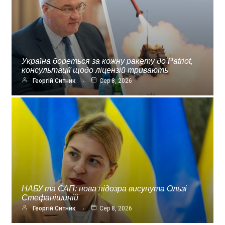
Україна бореться за кожну ракету до Patriot,
консультації щодо ліцензій тривають
Георгій Ситник
Сер 8, 2026
НАБУ та САП: нова підозра висунута Ользі
Стефанішиній
Георгій Ситник
Сер 8, 2026