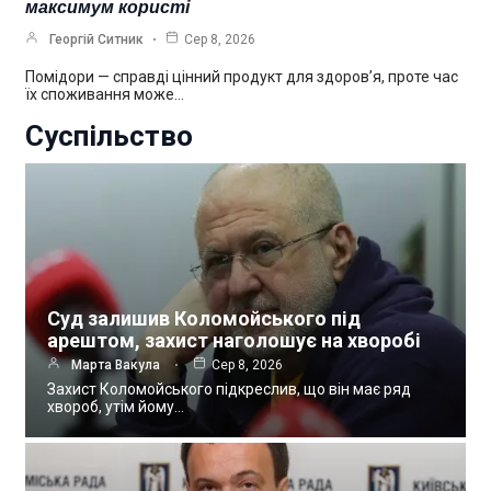
максимум користі
Георгій Ситник
Сер 8, 2026
Помідори — справді цінний продукт для здоров’я, проте час
їх споживання може…
Суспільство
Суд залишив Коломойського під
арештом, захист наголошує на хворобі
Марта Вакула
Сер 8, 2026
Захист Коломойського підкреслив, що він має ряд
хвороб, утім йому…