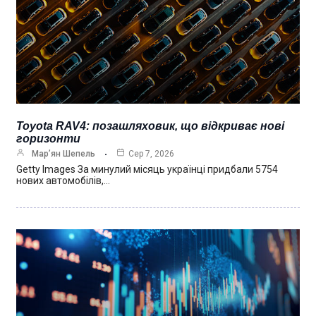
Toyota RAV4: позашляховик, що відкриває нові
горизонти
Мар’ян Шепель
Сер 7, 2026
Getty Images За минулий місяць українці придбали 5754
нових автомобілів,…