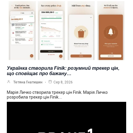
Українка створила Finik: розумний трекер цін,
що сповіщає про бажану…
Тетяна Гнатишин
Сер 8, 2026
Марія Личко створила трекер цін Finik. Марія Личко
розробила трекер цін Finik.…