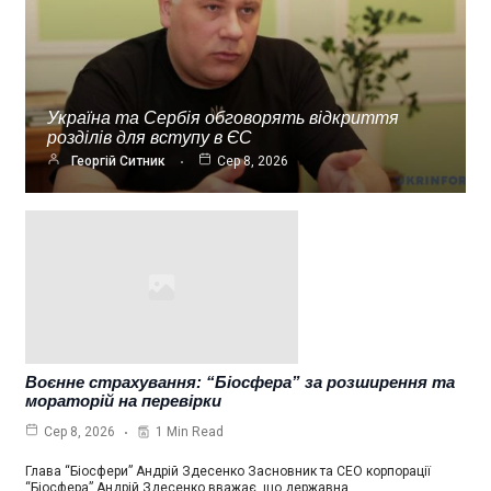
Україна та Сербія обговорять відкриття
розділів для вступу в ЄС
Георгій Ситник
Сер 8, 2026
Воєнне страхування: “Біосфера” за розширення та
мораторій на перевірки
1 Min Read
Сер 8, 2026
Глава “Біосфери” Андрій Здесенко Засновник та СЕО корпорації
“Біосфера” Андрій Здесенко вважає, що державна…