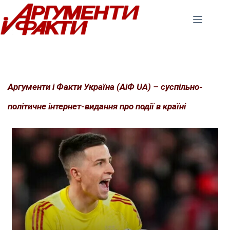
Перейти
до
вмісту
Аргументи і Факти Україна (АіФ UA) – суспільно-
політичне інтернет-видання про події в країні