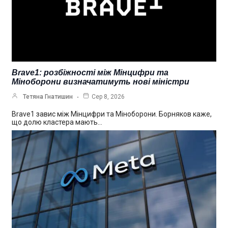
Brave1: розбіжності між Мінцифри та
Міноборони визначатимуть нові міністри
Тетяна Гнатишин
Сер 8, 2026
Brave1 завис між Мінцифри та Міноборони. Борняков каже,
що долю кластера мають…