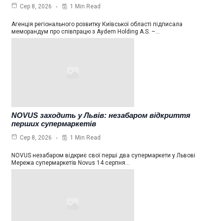
1 Min Read
Сер 8, 2026
Агенція регіонального розвитку Київської області підписала
меморандум про співпрацю з Aydem Holding A.S. –…
NOVUS заходить у Львів: незабаром відкриття
перших супермаркетів
1 Min Read
Сер 8, 2026
NOVUS незабаром відкриє свої перші два супермаркети у Львові
Мережа супермаркетів Novus 14 серпня…