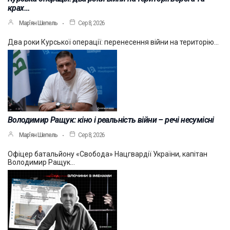
крах…
Мар’ян Шепель
Сер 8, 2026
Два роки Курської операції: перенесення війни на територію…
Володимир Ращук: кіно і реальність війни – речі несумісні
Мар’ян Шепель
Сер 8, 2026
Офіцер батальйону «Свобода» Нацгвардії України, капітан
Володимир Ращук…