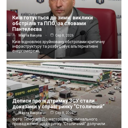
Київ готується до зими: виклики
обстрілів та ППО, за словами
Пантелеєва
Марта Вакула
Сер 8, 2026
Київ відновлює зруйновану обстрілами критичну
інфраструктуру та розбудовує альтернативні
енергомережі,…
Дописи про підтримку ЗСУ стали
доказами у справі ринку “Столичний”
Марта Вакула
Сер 8, 2026
Фото: Telegram До матеріалів кримінального
провадження щодо ринку “Столичний” долучили…