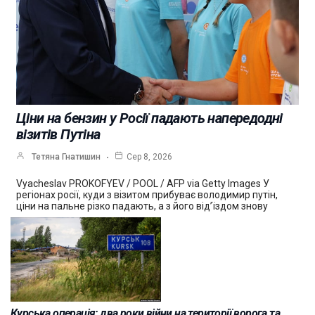
Ціни на бензин у Росії падають напередодні
візитів Путіна
Тетяна Гнатишин
Сер 8, 2026
Vyacheslav PROKOFYEV / POOL / AFP via Getty Images У
регіонах росії, куди з візитом прибуває володимир путін,
ціни на пальне різко падають, а з його від’їздом знову
Курська операція: два роки війни на території ворога та