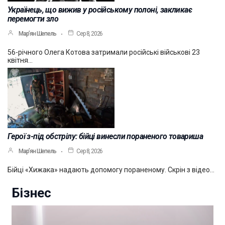
Українець, що вижив у російському полоні, закликає
перемогти зло
Мар’ян Шепель
Сер 8, 2026
56-річного Олега Котова затримали російські військові 23
квітня…
Герої з-під обстрілу: бійці винесли пораненого товариша
Мар’ян Шепель
Сер 8, 2026
Бійці «Хижака» надають допомогу пораненому. Скрін з відео…
Бізнес