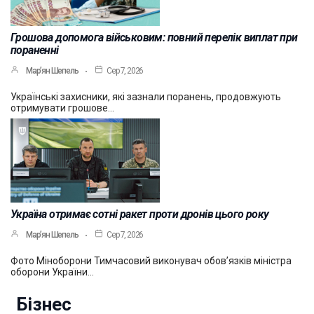
Грошова допомога військовим: повний перелік виплат при
пораненні
Мар’ян Шепель
Сер 7, 2026
Українські захисники, які зазнали поранень, продовжують
отримувати грошове…
Україна отримає сотні ракет проти дронів цього року
Мар’ян Шепель
Сер 7, 2026
Фото Міноборони Тимчасовий виконувач обов’язків міністра
оборони України…
Бізнес