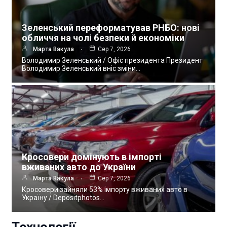
Зеленський переформатував РНБО: нові
обличчя на чолі безпеки й економіки
Марта Вакула
Сер 7, 2026
Володимир Зеленський / Офіс президента Президент
Володимир Зеленський вніс зміни…
Кросовери домінують в імпорті
вживаних авто до України
Марта Вакула
Сер 7, 2026
Кросовери зайняли 53% імпорту вживаних авто в
Україну / Depositphotos…