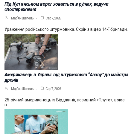
Під Куп’янськом ворог ховається в руїнах, ведучи
спостереження
Мар’ян Шепель
Сер 7, 2026
Ураження російського штурмовика. Скрін з відео 14-ї бригади…
Американець в Україні: від штурмовика “Азову” до майстра
дронів
Мар’ян Шепель
Сер 7, 2026
25-річний американець із Вірджинії, позивний «Плуто», воює
в…