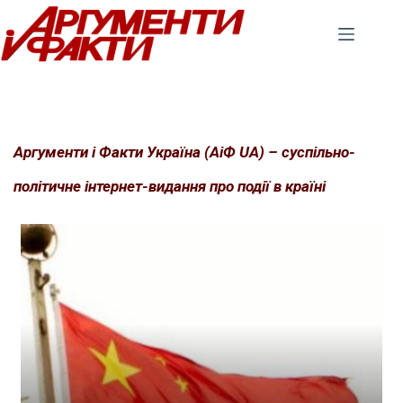
Перейти
до
вмісту
Аргументи і Факти Україна (АіФ UA) – суспільно-
політичне інтернет-видання про події в країні