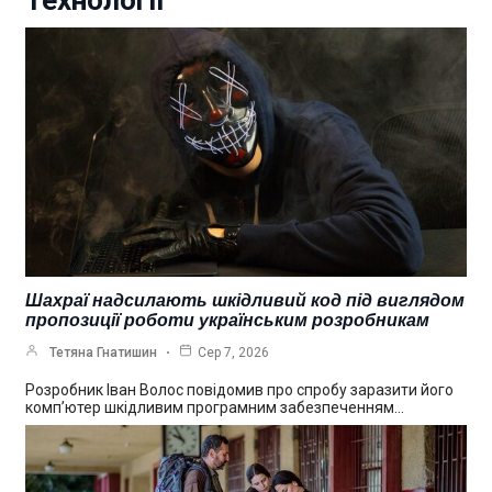
Технології
Шахраї надсилають шкідливий код під виглядом
пропозиції роботи українським розробникам
Тетяна Гнатишин
Сер 7, 2026
Розробник Іван Волос повідомив про спробу заразити його
комп’ютер шкідливим програмним забезпеченням…