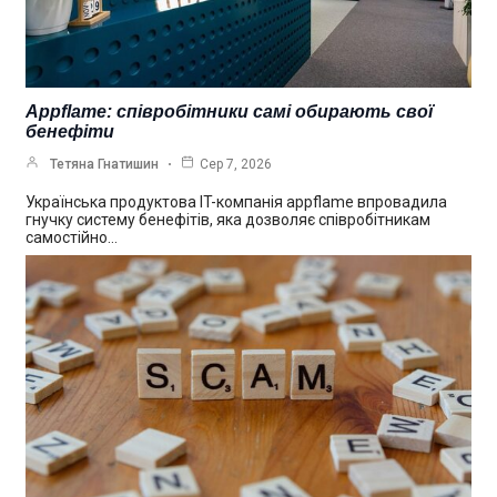
Appflame: співробітники самі обирають свої
бенефіти
Тетяна Гнатишин
Сер 7, 2026
Українська продуктова IT-компанія appflame впровадила
гнучку систему бенефітів, яка дозволяє співробітникам
самостійно…