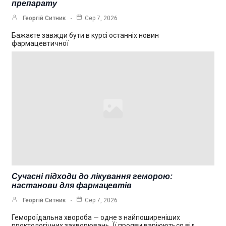
препарату
Георгій Ситник
Сер 7, 2026
Бажаєте завжди бути в курсі останніх новин
фармацевтичної
Сучасні підходи до лікування геморою:
настанови для фармацевтів
Георгій Ситник
Сер 7, 2026
Гемороїдальна хвороба — одне з найпоширеніших
проктологічних захворювань. Її прояви варіюються від…