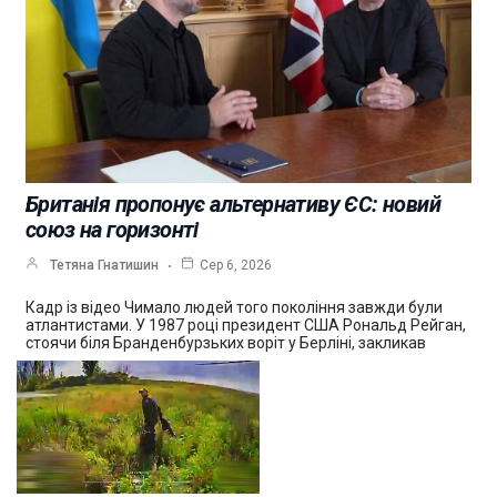
Британія пропонує альтернативу ЄС: новий
союз на горизонті
Тетяна Гнатишин
Сер 6, 2026
Кадр із відео Чимало людей того покоління завжди були
атлантистами. У 1987 році президент США Рональд Рейган,
стоячи біля Бранденбурзьких воріт у Берліні, закликав