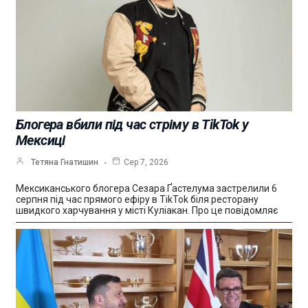
Блогера вбили під час стріму в TikTok у
Мексиці
Тетяна Гнатишин
Сер 7, 2026
Мексиканського блогера Сезара Ґастелума застрелили 6
серпня під час прямого ефіру в TikTok біля ресторану
швидкого харчування у місті Куліакан. Про це повідомляє