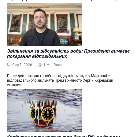
Звільнення за відсутність води: Президент вимагає
покарання відповідальних
1 Min Read
Сер 7, 2026
Президент назвав ганебною відсутність води у Марганці –
відповідального звільнять Прем’єр-міністр Сергій Корецький
ухвалив…
Кредитна криза вражає топ-банки РФ, за даними