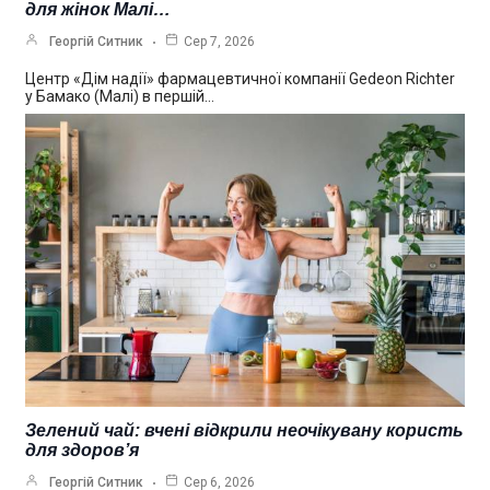
для жінок Малі…
Георгій Ситник
Сер 7, 2026
Центр «Дім надії» фармацевтичної компанії Gedeon Richter
у Бамако (Малі) в першій…
Зелений чай: вчені відкрили неочікувану користь
для здоров’я
Георгій Ситник
Сер 6, 2026