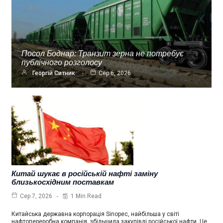
Посол Боднар: Транзит зерна не потребує
публічного розголосу
Георгій Ситник
Сер 6, 2026
Китай шукає в російській нафті заміну
близькосхідним поставкам
1 Min Read
Сер 7, 2026
Китайська державна корпорація Sinopec, найбільша у світі
нафтопереробна компанія, збільшила закупівлі російської нафти. Це…