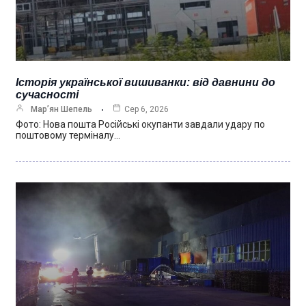
Історія української вишиванки: від давнини до
сучасності
Мар’ян Шепель
Сер 6, 2026
Фото: Нова пошта Російські окупанти завдали удару по
поштовому терміналу…