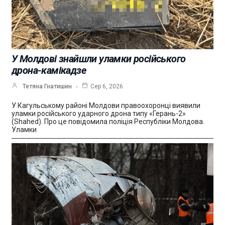
У Молдові знайшли уламки російського
дрона-камікадзе
Тетяна Гнатишин
Сер 6, 2026
У Кагульському районі Молдови правоохоронці виявили
уламки російського ударного дрона типу «Герань-2»
(Shahed). Про це повідомила поліція Республіки Молдова.
Уламки