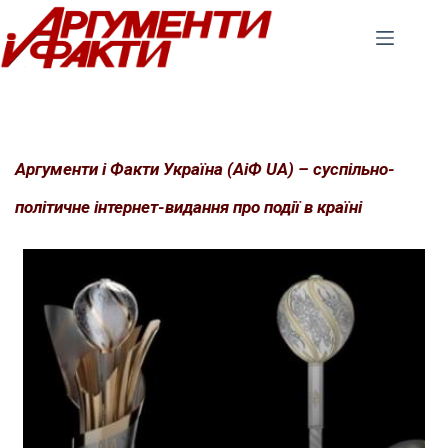
Перейти
до
вмісту
Аргументи і Факти Україна (АіФ UA) – суспільно-
політичне інтернет-видання про події в країні