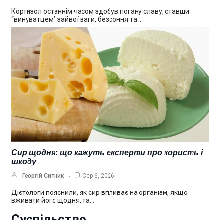
Кортизол останнім часом здобув погану славу, ставши
“винуватцем” зайвої ваги, безсоння та…
Сир щодня: що кажуть експерти про користь і
шкоду
Георгій Ситник
Сер 6, 2026
Дієтологи пояснили, як сир впливає на організм, якщо
вживати його щодня, та…
Суспільство