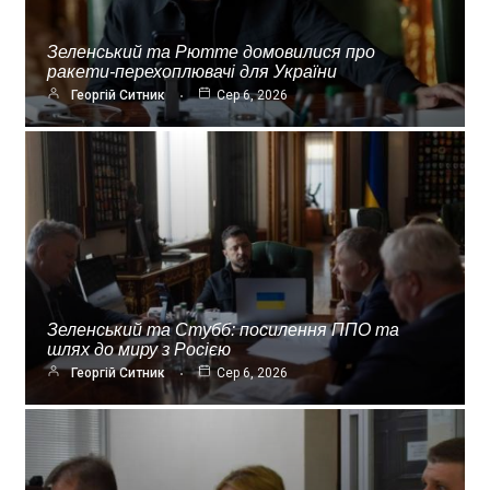
Зеленський та Рютте домовилися про
ракети-перехоплювачі для України
Георгій Ситник
Сер 6, 2026
Зеленський та Стубб: посилення ППО та
шлях до миру з Росією
Георгій Ситник
Сер 6, 2026