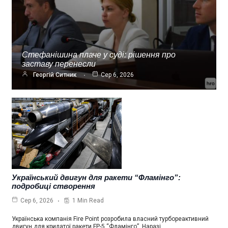
Стефанішина плаче у суді: рішення про
заставу перенесли
Георгій Ситник
Сер 6, 2026
Український двигун для ракети “Фламінго”:
подробиці створення
1 Min Read
Сер 6, 2026
Українська компанія Fire Point розробила власний турбореактивний
двигун для крилатої ракети FP-5 “Фламінго”. Наразі…