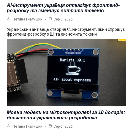
AI-інструмент українця оптимізує фронтенд-
розробку та зменшує витрати токенів
Тетяна Гнатишин
Сер 6, 2026
Український айтівець створив CLI-інструмент, який спрощує
фронтенд-розробку з ШІ та економить токени…
Мовна модель на мікроконтролері за 10 доларів:
досягнення українського розробника
Тетяна Гнатишин
Сер 6, 2026