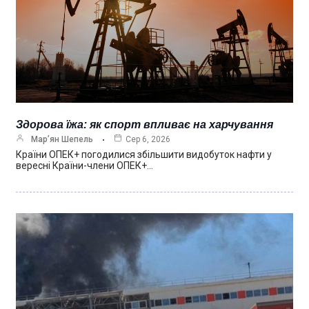
Здорова їжа: як спорт впливає на харчування
Мар’ян Шепель
Сер 6, 2026
Країни ОПЕК+ погодилися збільшити видобуток нафти у
вересні Країни-члени ОПЕК+…