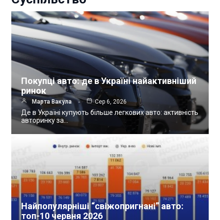
Покупці авто: де в Україні найактивніший
ринок
Марта Вакула
Сер 6, 2026
Де в Україні купують більше легкових авто: активність
авторинку за…
Найпопулярніші “свіжопригнані” авто:
топ-10 червня 2026