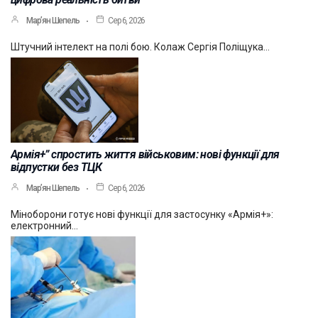
Мар’ян Шепель
Сер 6, 2026
Штучний інтелект на полі бою. Колаж Сергія Поліщука…
Армія+” спростить життя військовим: нові функції для
відпустки без ТЦК
Мар’ян Шепель
Сер 6, 2026
Міноборони готує нові функції для застосунку «Армія+»:
електронний…