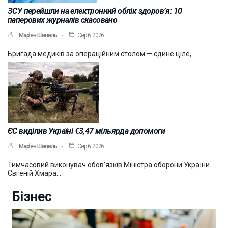
ЗСУ перейшли на електронний облік здоров’я: 10
паперових журналів скасовано
Мар’ян Шепель
Сер 6, 2026
Бригада медиків за операційним столом — єдине ціле,…
ЄС виділив Україні €3,47 мільярда допомоги
Мар’ян Шепель
Сер 6, 2026
Тимчасовий виконувач обов’язків Міністра оборони України
Євгеній Хмара…
Бізнес