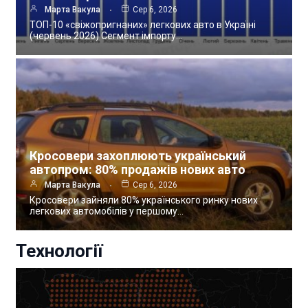
Марта Вакула
Сер 6, 2026
ТОП-10 «свіжопригнаних» легкових авто в Україні
(червень 2026) Сегмент імпорту…
Кросовери захоплюють український
автопром: 80% продажів нових авто
Марта Вакула
Сер 6, 2026
Кросовери зайняли 80% українського ринку нових
легкових автомобілів у першому…
Технології