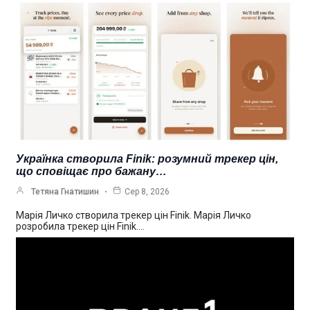
Українка створила Finik: розумний трекер цін,
що сповіщає про бажану…
Тетяна Гнатишин
Сер 8, 2026
Марія Личко створила трекер цін Finik. Марія Личко
розробила трекер цін Finik.…