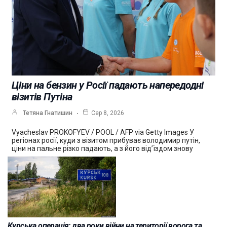
Ціни на бензин у Росії падають напередодні
візитів Путіна
Тетяна Гнатишин
Сер 8, 2026
Vyacheslav PROKOFYEV / POOL / AFP via Getty Images У
регіонах росії, куди з візитом прибуває володимир путін,
ціни на пальне різко падають, а з його від’їздом знову
Курська операція: два роки війни на території ворога та