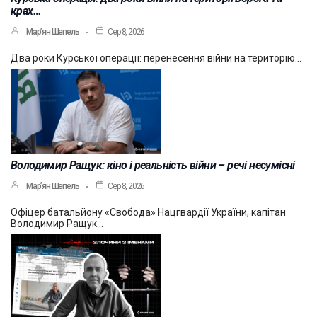
крах…
Мар’ян Шепель
Сер 8, 2026
Два роки Курської операції: перенесення війни на територію…
Володимир Ращук: кіно і реальність війни – речі несумісні
Мар’ян Шепель
Сер 8, 2026
Офіцер батальйону «Свобода» Нацгвардії України, капітан
Володимир Ращук…