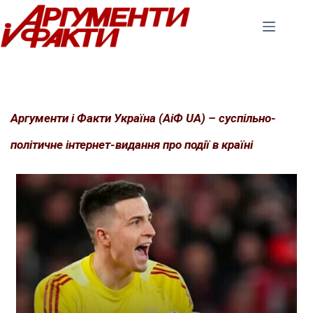
Перейти
до
вмісту
Аргументи і Факти Україна (АіФ UA) – суспільно-
політичне інтернет-видання про події в країні