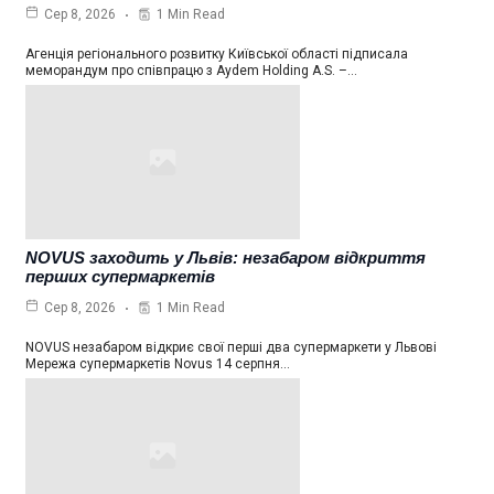
1 Min Read
Сер 8, 2026
Агенція регіонального розвитку Київської області підписала
меморандум про співпрацю з Aydem Holding A.S. –…
NOVUS заходить у Львів: незабаром відкриття
перших супермаркетів
1 Min Read
Сер 8, 2026
NOVUS незабаром відкриє свої перші два супермаркети у Львові
Мережа супермаркетів Novus 14 серпня…