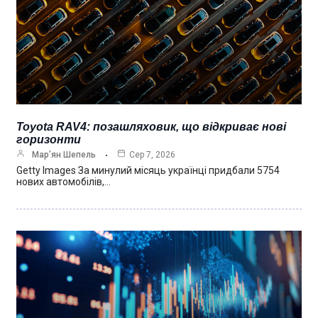
Toyota RAV4: позашляховик, що відкриває нові
горизонти
Мар’ян Шепель
Сер 7, 2026
Getty Images За минулий місяць українці придбали 5754
нових автомобілів,…