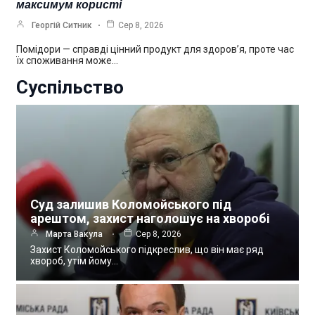
максимум користі
Георгій Ситник
Сер 8, 2026
Помідори — справді цінний продукт для здоров’я, проте час
їх споживання може…
Суспільство
Суд залишив Коломойського під
арештом, захист наголошує на хворобі
Марта Вакула
Сер 8, 2026
Захист Коломойського підкреслив, що він має ряд
хвороб, утім йому…