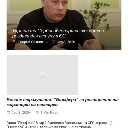
Україна та Сербія обговорять відкриття
розділів для вступу в ЄС
Георгій Ситник
Сер 8, 2026
Воєнне страхування: “Біосфера” за розширення та
мораторій на перевірки
1 Min Read
Сер 8, 2026
Глава “Біосфери” Андрій Здесенко Засновник та СЕО корпорації
“Біосфера” Андрій Здесенко вважає, що державна…