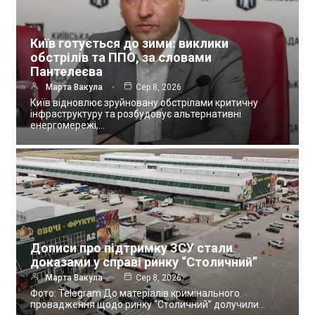
Київ готується до зими: виклики
обстрілів та ППО, за словами
Пантелеєва
Марта Вакула
Сер 8, 2026
Київ відновлює зруйновану обстрілами критичну
інфраструктуру та розбудовує альтернативні
енергомережі,…
Дописи про підтримку ЗСУ стали
доказами у справі ринку “Столичний”
Марта Вакула
Сер 8, 2026
Фото: Telegram До матеріалів кримінального
провадження щодо ринку “Столичний” долучили…