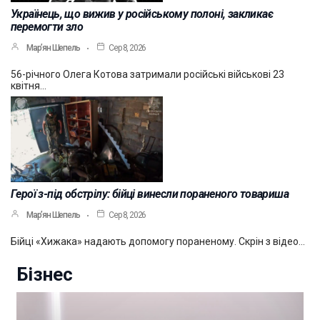
Українець, що вижив у російському полоні, закликає
перемогти зло
Мар’ян Шепель
Сер 8, 2026
56-річного Олега Котова затримали російські військові 23
квітня…
Герої з-під обстрілу: бійці винесли пораненого товариша
Мар’ян Шепель
Сер 8, 2026
Бійці «Хижака» надають допомогу пораненому. Скрін з відео…
Бізнес