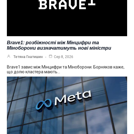
Brave1: розбіжності між Мінцифри та
Міноборони визначатимуть нові міністри
Тетяна Гнатишин
Сер 8, 2026
Brave1 завис між Мінцифри та Міноборони. Борняков каже,
що долю кластера мають…