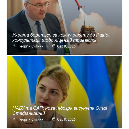
Україна бореться за кожну ракету до Patriot,
консультації щодо ліцензій тривають
Георгій Ситник
Сер 8, 2026
НАБУ та САП: нова підозра висунута Ользі
Стефанішиній
Георгій Ситник
Сер 8, 2026