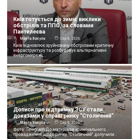
Київ готується до зими: виклики
обстрілів та ППО, за словами
Пантелеєва
Марта Вакула
Сер 8, 2026
Київ відновлює зруйновану обстрілами критичну
інфраструктуру та розбудовує альтернативні
енергомережі,…
Дописи про підтримку ЗСУ стали
доказами у справі ринку “Столичний”
Марта Вакула
Сер 8, 2026
Фото: Telegram До матеріалів кримінального
провадження щодо ринку “Столичний” долучили…