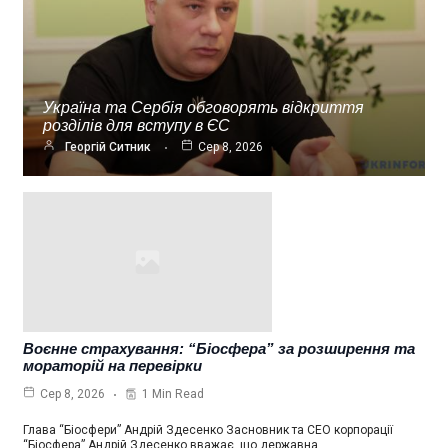
Україна та Сербія обговорять відкриття
розділів для вступу в ЄС
Георгій Ситник
Сер 8, 2026
Воєнне страхування: “Біосфера” за розширення та
мораторій на перевірки
1 Min Read
Сер 8, 2026
Глава “Біосфери” Андрій Здесенко Засновник та СЕО корпорації
“Біосфера” Андрій Здесенко вважає, що державна…