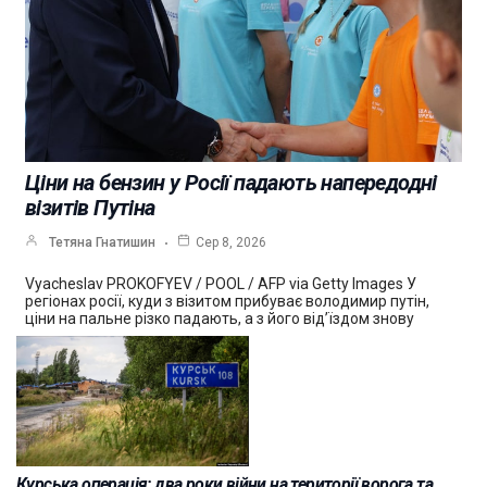
Ціни на бензин у Росії падають напередодні
візитів Путіна
Тетяна Гнатишин
Сер 8, 2026
Vyacheslav PROKOFYEV / POOL / AFP via Getty Images У
регіонах росії, куди з візитом прибуває володимир путін,
ціни на пальне різко падають, а з його від’їздом знову
Курська операція: два роки війни на території ворога та