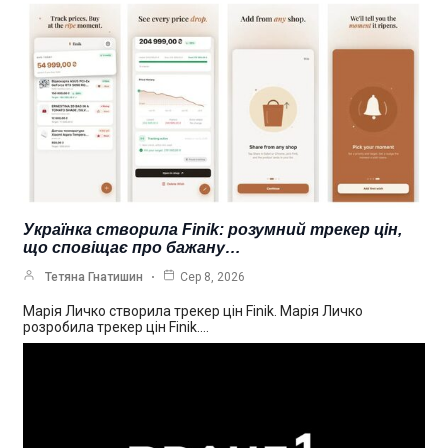
Українка створила Finik: розумний трекер цін,
що сповіщає про бажану…
Тетяна Гнатишин
Сер 8, 2026
Марія Личко створила трекер цін Finik. Марія Личко
розробила трекер цін Finik.…