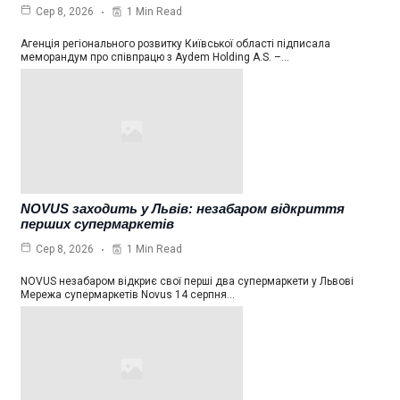
1 Min Read
Сер 8, 2026
Агенція регіонального розвитку Київської області підписала
меморандум про співпрацю з Aydem Holding A.S. –…
NOVUS заходить у Львів: незабаром відкриття
перших супермаркетів
1 Min Read
Сер 8, 2026
NOVUS незабаром відкриє свої перші два супермаркети у Львові
Мережа супермаркетів Novus 14 серпня…