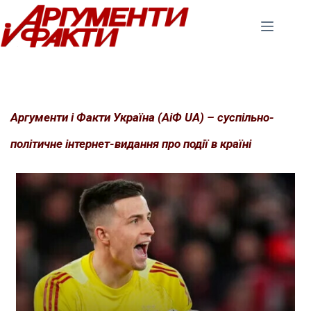
Перейти
до
вмісту
Аргументи і Факти Україна (АіФ UA) – суспільно-
політичне інтернет-видання про події в країні