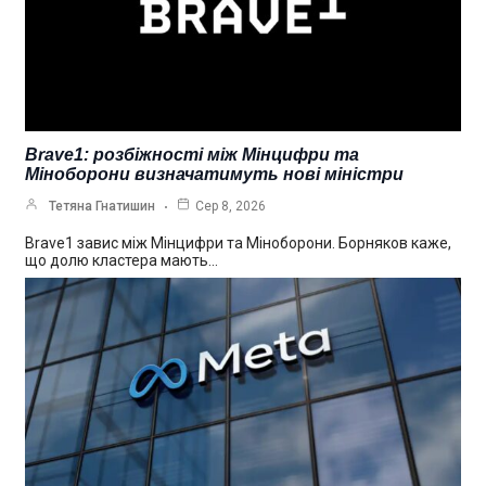
Brave1: розбіжності між Мінцифри та
Міноборони визначатимуть нові міністри
Тетяна Гнатишин
Сер 8, 2026
Brave1 завис між Мінцифри та Міноборони. Борняков каже,
що долю кластера мають…