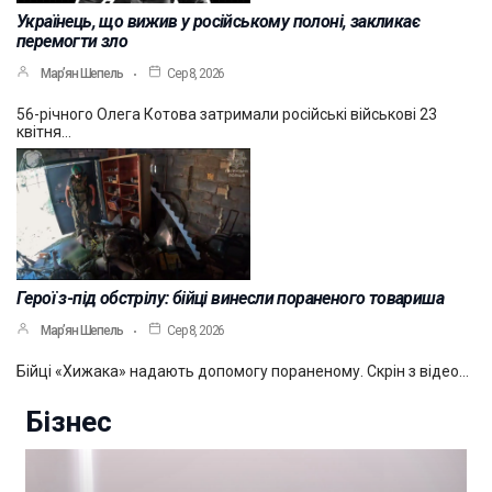
Українець, що вижив у російському полоні, закликає
перемогти зло
Мар’ян Шепель
Сер 8, 2026
56-річного Олега Котова затримали російські військові 23
квітня…
Герої з-під обстрілу: бійці винесли пораненого товариша
Мар’ян Шепель
Сер 8, 2026
Бійці «Хижака» надають допомогу пораненому. Скрін з відео…
Бізнес