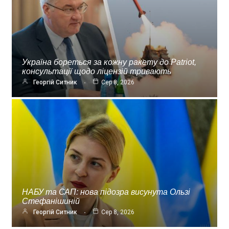
Україна бореться за кожну ракету до Patriot,
консультації щодо ліцензій тривають
Георгій Ситник
Сер 8, 2026
НАБУ та САП: нова підозра висунута Ользі
Стефанішиній
Георгій Ситник
Сер 8, 2026