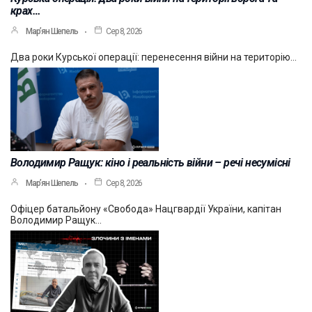
крах…
Мар’ян Шепель
Сер 8, 2026
Два роки Курської операції: перенесення війни на територію…
Володимир Ращук: кіно і реальність війни – речі несумісні
Мар’ян Шепель
Сер 8, 2026
Офіцер батальйону «Свобода» Нацгвардії України, капітан
Володимир Ращук…