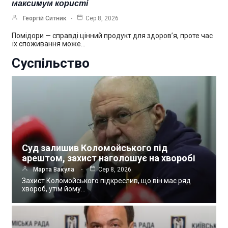
максимум користі
Георгій Ситник
Сер 8, 2026
Помідори — справді цінний продукт для здоров’я, проте час
їх споживання може…
Суспільство
Суд залишив Коломойського під
арештом, захист наголошує на хворобі
Марта Вакула
Сер 8, 2026
Захист Коломойського підкреслив, що він має ряд
хвороб, утім йому…