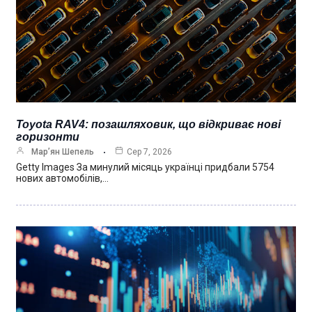
Toyota RAV4: позашляховик, що відкриває нові
горизонти
Мар’ян Шепель
Сер 7, 2026
Getty Images За минулий місяць українці придбали 5754
нових автомобілів,…