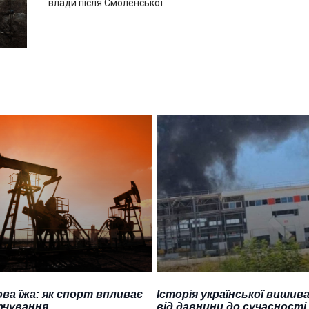
влади після Смоленської
ва їжа: як спорт впливає
Історія української вишива
рчування
від давнини до сучасності