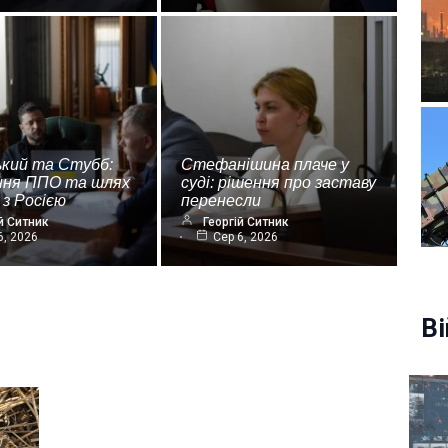
ький та Стубб:
Стефанішина плаче у
ння ППО та шлях
суді: рішення про заставу
 з Росією
перенесли
й Ситник
Георгій Ситник
6, 2026
Сер 6, 2026
Ві