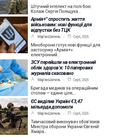
Штучний інтелект на полі бою.
Колаж Сергія Поліщука…
Армія+” спростить життя
військовим: нові функції для
відпустки без ТЦК
Мар’ян Шепель
Сер 6, 2026
Міноборони готує нові функції для
застосунку «Армія+»:
електронний…
ЗСУ перейшли на електронний
облік здоров’я: 10 паперових
журналів скасовано
Мар’ян Шепель
Сер 6, 2026
Бригада медиків за операційним
столом — єдине ціле,…
ЄС виділив Україні €3,47
мільярда допомоги
Мар’ян Шепель
Сер 6, 2026
Тимчасовий виконувач обов’язків
Міністра оборони України Євгеній
Хмара…