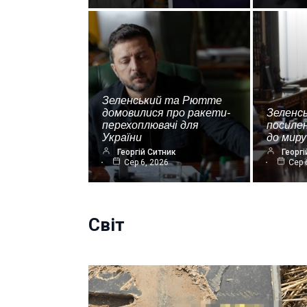
Зеленський та Рютте
домовилися про ракети-
Зеленс
перехоплювачі для
посиле
України
до миру
Георгій Ситник
Георгі
Сер 6, 2026
Сер 
Світ