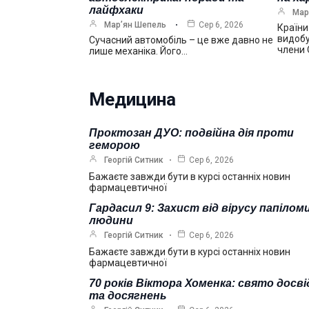
лайфхаки
Мар
Мар’ян Шепель
Сер 6, 2026
Країни
видобу
Сучасний автомобіль – це вже давно не
члени
лише механіка. Його…
Медицина
Проктозан ДУО: подвійна дія проти
геморою
Георгій Ситник
Сер 6, 2026
Бажаєте завжди бути в курсі останніх новин
фармацевтичної
Гардасил 9: Захист від вірусу папілом
людини
Георгій Ситник
Сер 6, 2026
Бажаєте завжди бути в курсі останніх новин
фармацевтичної
70 років Віктора Хоменка: свято досві
та досягнень