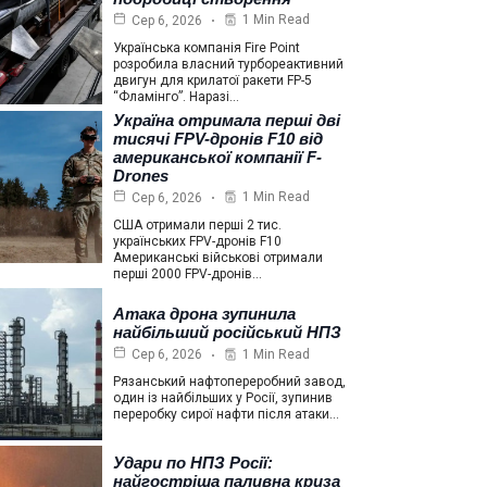
1 Min Read
Сер 6, 2026
Українська компанія Fire Point
розробила власний турбореактивний
двигун для крилатої ракети FP-5
“Фламінго”. Наразі…
Україна отримала перші дві
тисячі FPV-дронів F10 від
американської компанії F-
Drones
1 Min Read
Сер 6, 2026
США отримали перші 2 тис.
українських FPV-дронів F10
Американські військові отримали
перші 2000 FPV-дронів…
Атака дрона зупинила
найбільший російський НПЗ
1 Min Read
Сер 6, 2026
Рязанський нафтопереробний завод,
один із найбільших у Росії, зупинив
переробку сирої нафти після атаки…
Удари по НПЗ Росії:
найгостріша паливна криза