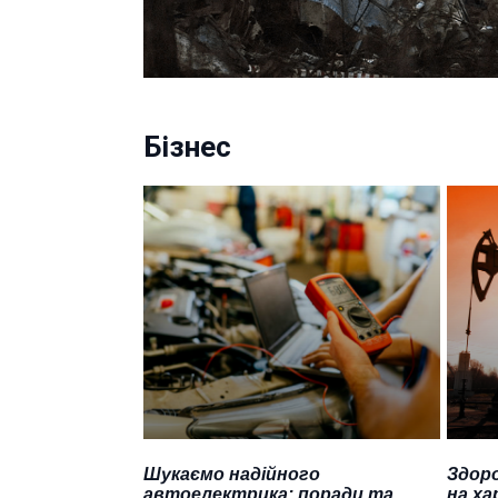
Бізнес
Шукаємо надійного
Здоро
автоелектрика: поради та
на ха