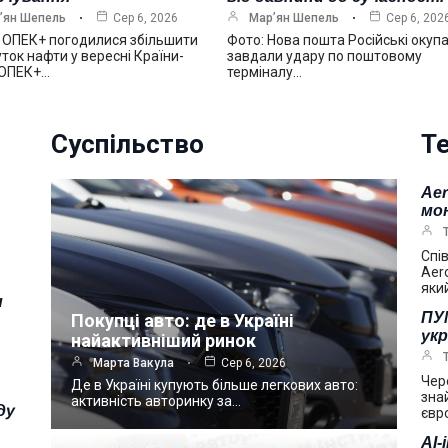
’ян Шепель
Сер 6, 2026
Мар’ян Шепель
Сер 6, 202
 ОПЕК+ погодилися збільшити
Фото: Нова пошта Російські окуп
ток нафти у вересні Країни-
завдали удару по поштовому
 ОПЕК+…
терміналу…
Суспільство
Те
Ae
мо
Спі
Aer
яки
и
ПУМ
Покупці авто: де в Україні
укр
найактивніший ринок
Марта Вакула
Сер 6, 2026
Чер
Де в Україні купують більше легкових авто:
зна
активність авторинку за…
ду
євр
AI-