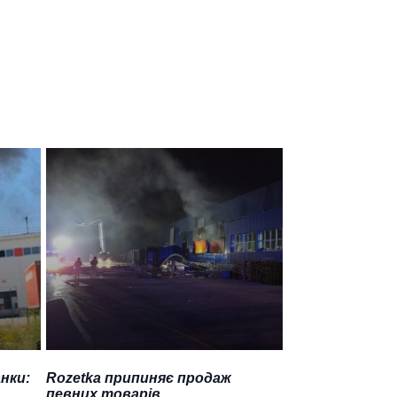
нки:
Rozetka припиняє продаж
певних товарів