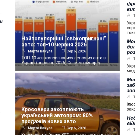
фр
ви
…
зи
Укр
спр
ток
Найпопулярніші “свіжопригнані”
Мов
авто: топ-10 червня 2026
дол
Марта Вакула
Сер 6, 2026
ро
ТОП-10 «свіжопригнаних» легкових авто в
Україні (червень 2026) Сегмент імпорту…
Укр
мод
Мис
за
зоо
Ілю
Кросовери захоплюють
зак
,
український автопром: 80%
Нед
продажів нових авто
від
Марта Вакула
Сер 6, 2026
Кросовери зайняли 80% українського ринку