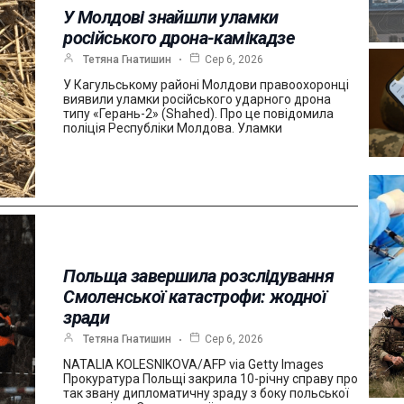
У Молдові знайшли уламки
російського дрона-камікадзе
Тетяна Гнатишин
Сер 6, 2026
У Кагульському районі Молдови правоохоронці
виявили уламки російського ударного дрона
типу «Герань-2» (Shahed). Про це повідомила
поліція Республіки Молдова. Уламки
Польща завершила розслідування
Смоленської катастрофи: жодної
зради
Тетяна Гнатишин
Сер 6, 2026
NATALIA KOLESNIKOVA/AFP via Getty Images
Прокуратура Польщі закрила 10-річну справу про
так звану дипломатичну зраду з боку польської