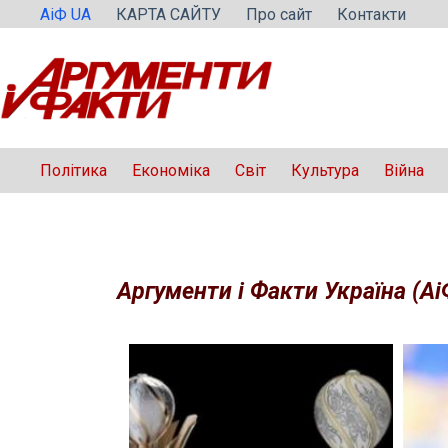
Перейти
АіФ UA
КАРТА САЙТУ
Про сайт
Контакти
до
вмісту
Політика
Економіка
Світ
Культура
Війна
Аргументи і Факти Україна (Аі