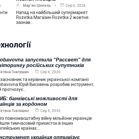
6
Мар’ян Шепель
Сер 6, 2026
анти
Напад на найбільший супермаркет
Rozetka Магазин Rozetka 2 жовтня
зазнав…
хнології
robavovna запустила “Рассвет” для
ніторингу російських супутників
Тетяна Гнатишин
Сер 6, 2026
взасновник та керівник української компанії
obavovna Юрій Висовень розробив інструмент,
й прогнозує…
Б: банківські можливості для
аїнців за кордоном
Тетяна Гнатишин
Сер 6, 2026
ез повномасштабну війну мільйони українців
йшли тимчасовий прихисток в інших
опейських країнах.…
інструмент українця оптимізує