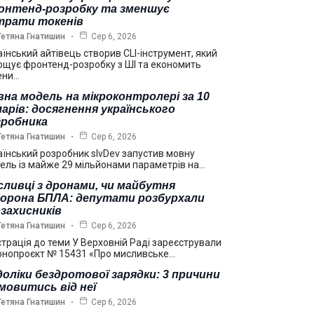
онтенд-розробку та зменшує
трати токенів
Тетяна Гнатишин
Сер 6, 2026
аїнський айтівець створив CLI-інструмент, який
ощує фронтенд-розробку з ШІ та економить
ени…
на модель на мікроконтролері за 10
арів: досягнення українського
зробника
Тетяна Гнатишин
Сер 6, 2026
аїнський розробник slvDev запустив мовну
ель із майже 29 мільйонами параметрів на…
ливці з дронами, чи майбутня
борона БПЛА: депутати розбурхали
захисників
Тетяна Гнатишин
Сер 6, 2026
страція до теми У Верховній Раді зареєстрували
онопроєкт № 15431 «Про мисливське…
оліки бездротової зарядки: 3 причини
мовитись від неї
Тетяна Гнатишин
Сер 6, 2026