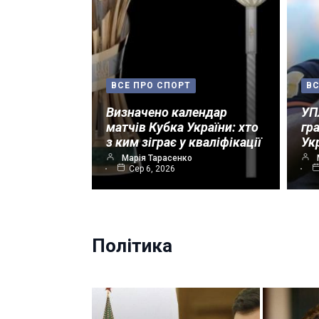
ВСЕ ПРО СПОРТ
ВС
Визначено календар
УП
матчів Кубка України: хто
гр
з ким зіграє у кваліфікації
Ук
Марія Тарасенко
Сер 6, 2026
Політика