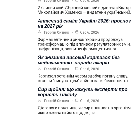
Георгій Ситник
Сер 6, 2026
27 липня свій 70-річний ювілей відзначає Віктор
Миколайович Хоменко — видатний український
Аптечний саміт України 2026: прогно
на 2027 рік
Георгій Ситник
Сер 6, 2026
Фармацевтичний ринок України продовжує
трансформацію під впливом регуляторних змін,
цифровізації, розвитку фармацевтичної…
Як знизити високий кортизол без
медикаментів: поради лікарів
Георгій Ситник
Сер 6, 2026
Кортизол останнім часом здобув погану славу,
ставши “винуватцем” зайвої ваги, безсоння та…
Сир щодня: що кажуть експерти про
користь і шкоду
Георгій Ситник
Сер 6, 2026
Дієтологи пояснили, як сир впливає на організм
якщо вживати його щодня, та…