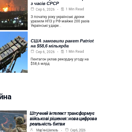
з часів СРСР
1 Min Read
Сер 6, 2026
З початку року українські дрони
уразили НПЗ у РФ майже 200 разів
Українські удари…
США замовили ракет Patriot
на $58,6 мільярда
1 Min Read
Сер 6, 2026
Пентагон уклав рекордну угоду на
$58,6 млрд
йна
Штучний інтелект трансформує
військові рішення: нова цифрова
реальність битви
Мар’ян Шепель
Сер 6, 2026