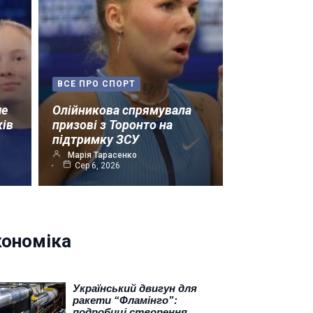
ВСЕ ПРО СПОРТ
ше
Олійникова спрямувала
ків
призові з Торонто на
підтримку ЗСУ
Марія Тарасенко
Сер 6, 2026
кономіка
Український двигун для
ракети “Фламінго”:
подробиці створення