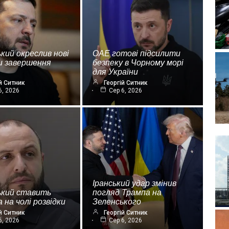
кий окреслив нові
ОАЕ готові підсилити
и завершення
безпеку в Чорному морі
для України
й Ситник
Георгій Ситник
6, 2026
Сер 6, 2026
Іранський удар змінив
ький ставить
погляд Трампа на
 на чолі розвідки
Зеленського
й Ситник
Георгій Ситник
6, 2026
Сер 6, 2026