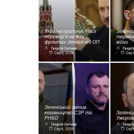
Україна пропонує Росії
Зеленсь
перемир’я на всіх
термін
фронтах: деталі від ОП
війни
Георгій Ситник
Георгі
Сер 6, 2026
Сер 
Зеленський змінив
керівництво СЗР та
Зеленс
РНБО
Умєрова
Георгій Ситник
Георгі
Сер 6, 2026
Сер 