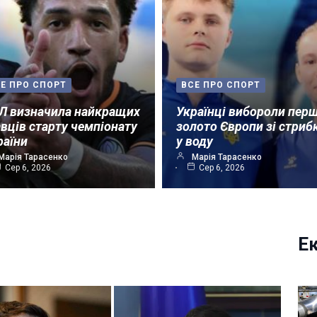
Е ПРО СПОРТ
ВСЕ ПРО СПОРТ
Л визначила найкращих
Українці вибороли пер
авців старту чемпіонату
золото Європи зі стриб
раїни
у воду
Марія Тарасенко
Марія Тарасенко
Сер 6, 2026
Сер 6, 2026
Е