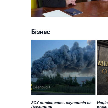
Бізнес
ЗСУ витісняють окупантів на
Націо
Луганщині
прави