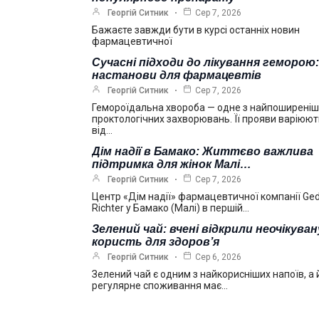
Георгій Ситник
Сер 7, 2026
Бажаєте завжди бути в курсі останніх новин
фармацевтичної
Сучасні підходи до лікування геморою:
настанови для фармацевтів
Георгій Ситник
Сер 7, 2026
Гемороїдальна хвороба — одне з найпоширені
проктологічних захворювань. Її прояви варіюю
від…
Дім надії в Бамако: Життєво важлива
підтримка для жінок Малі…
Георгій Ситник
Сер 7, 2026
Центр «Дім надії» фармацевтичної компанії Ge
Richter у Бамако (Малі) в першій…
Зелений чай: вчені відкрили неочікуван
користь для здоров’я
Георгій Ситник
Сер 6, 2026
Зелений чай є одним з найкорисніших напоїв, а 
регулярне споживання має…