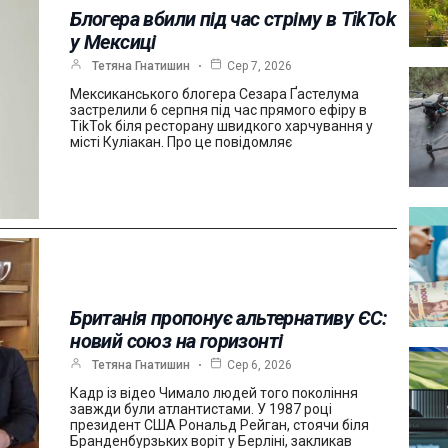
Блогера вбили під час стріму в TikTok
у Мексиці
Тетяна Гнатишин
Сер 7, 2026
Мексиканського блогера Сезара Ґастелума
застрелили 6 серпня під час прямого ефіру в
TikTok біля ресторану швидкого харчування у
місті Куліакан. Про це повідомляє
Британія пропонує альтернативу ЄС:
новий союз на горизонті
Тетяна Гнатишин
Сер 6, 2026
Кадр із відео Чимало людей того покоління
завжди були атлантистами. У 1987 році
президент США Рональд Рейган, стоячи біля
Бранденбурзьких воріт у Берліні, закликав