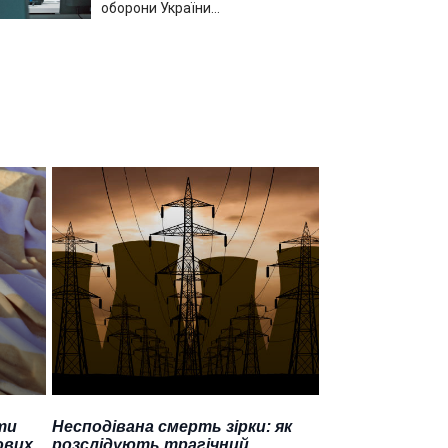
оборони України…
ти
Несподівана смерть зірки: як
ових
розслідують трагічний