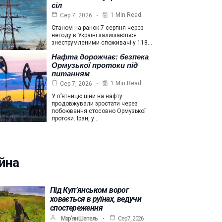
сіл
1 Min Read
Сер 7, 2026
Станом на ранок 7 серпня через
негоду в Україні залишаються
знеструмленими споживачі у 118…
Нафта дорожчає: безпека
Ормузької протоки під
питанням
1 Min Read
Сер 7, 2026
У п’ятницю ціни на нафту
продовжували зростати через
побоювання стосовно Ормузької
протоки. Іран, у…
йна
Під Куп’янськом ворог
ховається в руїнах, ведучи
спостереження
Мар’ян Шепель
Сер 7, 2026