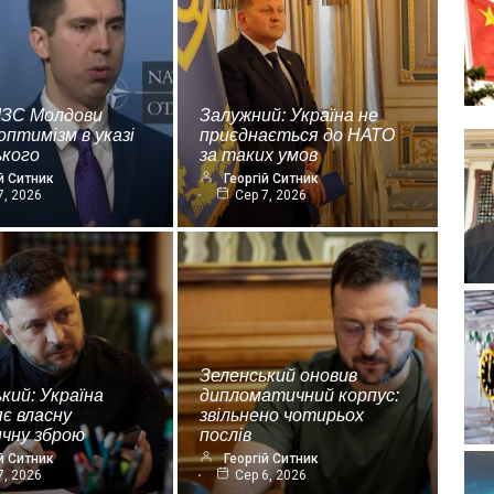
МЗС Молдови
Залужний: Україна не
оптимізм в указі
приєднається до НАТО
ького
за таких умов
й Ситник
Георгій Ситник
7, 2026
Сер 7, 2026
Зеленський оновив
кий: Україна
дипломатичний корпус:
є власну
звільнено чотирьох
ичну зброю
послів
й Ситник
Георгій Ситник
7, 2026
Сер 6, 2026