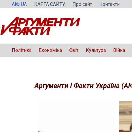
Перейти
АіФ UA
КАРТА САЙТУ
Про сайт
Контакти
до
вмісту
Політика
Економіка
Світ
Культура
Війна
Аргументи і Факти Україна (Аі