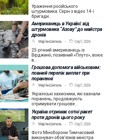
Ураження російського
штурмовика. Скрін з відео 14-ї
бригади…
Американець в Україні: від
штурмовика “Азову” до майстра
дронів
Мар’ян Шепель
Сер 7, 2026
25-річний американець із
Вірджинії, позивний «Плуто», воює
в…
Грошова допомога військовим:
повний перелік виплат при
пораненні
Мар’ян Шепель
Сер 7, 2026
Українські захисники, які зазнали
поранень, продовжують
отримувати грошове…
Україна отримає сотні ракет
проти дронів цього року
Мар’ян Шепель
Сер 7, 2026
Фото Міноборони Тимчасовий
виконувач обов’язків міністра