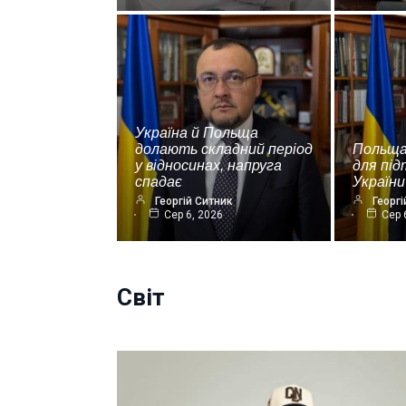
Україна й Польща
долають складний період
Польща
у відносинах, напруга
для пі
спадає
України
Георгій Ситник
Георгі
Сер 6, 2026
Сер 
Світ