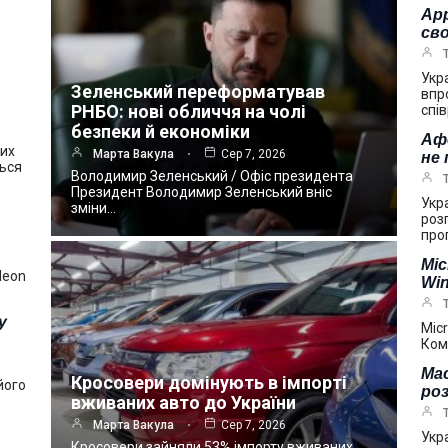
App
сво
Укр
Зеленський переформатував
впр
РНБО: нові обличчя на чолі
спі
безпеки й економіки
Аф
ших
Марта Вакула
Сер 7, 2026
не
ться
Володимир Зеленський / Офіс президента
Президент Володимир Зеленський вніс
Укр
зміни…
роз
про
Mic
deon
Win
у
Mic
Ком
Mac
Кросовери домінують в імпорті
його
ро
вживаних авто до України
Марта Вакула
Сер 7, 2026
Укр
Кросовери зайняли 53% імпорту вживаних