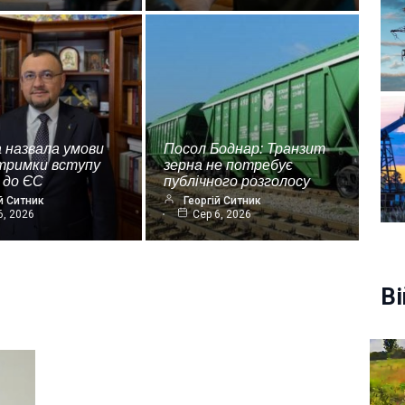
 назвала умови
Посол Боднар: Транзит
дтримки вступу
зерна не потребує
 до ЄС
публічного розголосу
й Ситник
Георгій Ситник
6, 2026
Сер 6, 2026
Ві