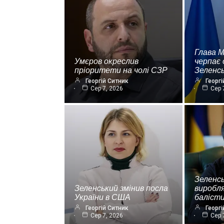
Глава 
Умєров окреслив
черпає 
пріоритети на чолі СЗР
Зеленс
Георгій Ситник
Георгі
Сер 7, 2026
Сер 
Зеленсь
Зеленський змінив посла
виробля
України в США
баліст
Георгій Ситник
Георгі
Сер 7, 2026
Сер 