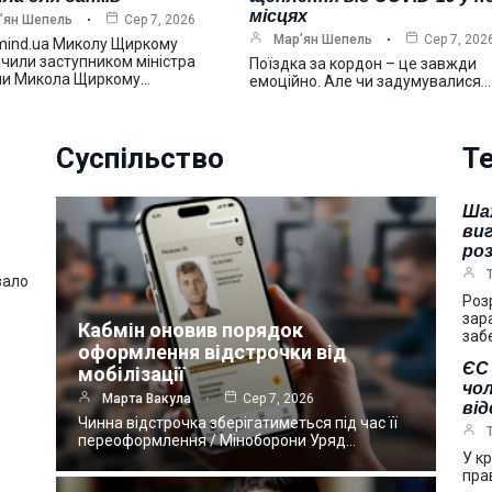
місцях
’ян Шепель
Сер 7, 2026
Мар’ян Шепель
Сер 7, 202
mind.ua Миколу Щиркому
чили заступником міністра
Поїздка за кордон – це завжди
ни Микола Щиркому…
емоційно. Але чи задумувалися…
Суспільство
Те
Ша
виг
ро
вало
Роз
зар
Кабмін оновив порядок
заб
оформлення відстрочки від
ЄС 
мобілізації
чол
Марта Вакула
Сер 7, 2026
ві
Чинна відстрочка зберігатиметься під час її
переоформлення / Міноборони Уряд…
У к
пра