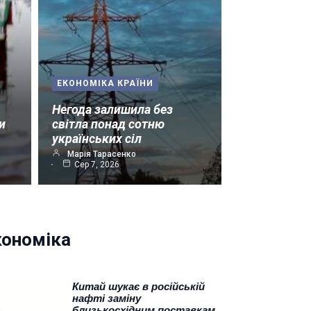
ЕКОНОМІКА КРАЇНИ
Негода залишила без
и
світла понад сотню
українських сіл
Марія Тарасенко
Сер 7, 2026
кономіка
Китай шукає в російській
нафті заміну
близькосхідним поставкам