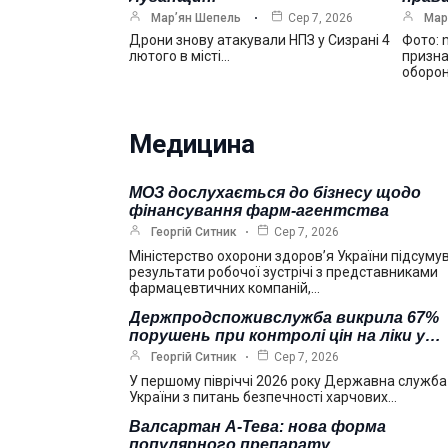
Мар’ян Шепель
Сер 7, 2026
Мар
Дрони знову атакували НПЗ у Сизрані 4
Фото: 
лютого в місті…
призна
оборо
Медицина
МОЗ дослухається до бізнесу щодо
фінансування фарм-агентства
Георгій Ситник
Сер 7, 2026
Міністерство охорони здоров’я України підсуму
результати робочої зустрічі з представниками
фармацевтичних компаній,…
Держпродспоживслужба викрила 67%
порушень при контролі цін на ліки у…
Георгій Ситник
Сер 7, 2026
У першому півріччі 2026 року Державна служба
України з питань безпечності харчових…
Валсартан А-Тева: нова форма
популярного препарату