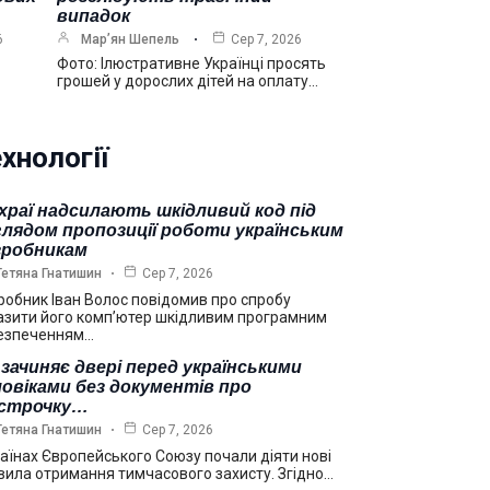
випадок
6
Мар’ян Шепель
Сер 7, 2026
Фото: Ілюстративне Українці просять
грошей у дорослих дітей на оплату…
хнології
храї надсилають шкідливий код під
лядом пропозиції роботи українським
зробникам
Тетяна Гнатишин
Сер 7, 2026
робник Іван Волос повідомив про спробу
азити його комп’ютер шкідливим програмним
езпеченням…
зачиняє двері перед українськими
овіками без документів про
дстрочку…
Тетяна Гнатишин
Сер 7, 2026
раїнах Європейського Союзу почали діяти нові
вила отримання тимчасового захисту. Згідно…