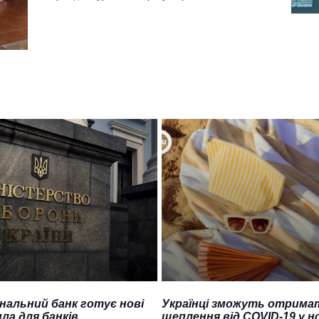
нальний банк готує нові
Українці зможуть отрима
ла для банків
щеплення від COVID-19 у н