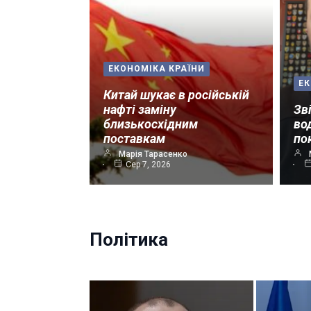
ЕКОНОМІКА КРАЇНИ
ЕК
Китай шукає в російській
нафті заміну
Зв
близькосхідним
во
поставкам
по
Марія Тарасенко
Сер 7, 2026
Політика