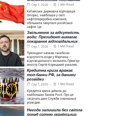
1 Min Read
Сер 7, 2026
Китайська державна корпорація
Sinopec, найбільша у світі
нафтопереробна компанія,
збільшила закупівлі російської
нафти. Це…
Звільнення за відсутність
води: Президент вимагає
покарання відповідальних
1 Min Read
Сер 7, 2026
Президент назвав ганебною
відсутність води у Марганці –
відповідального звільнять Прем’єр-
міністр Сергій Корецький ухвалив…
Кредитна криза вражає
топ-банки РФ, за даними
розвідки
1 Min Read
Сер 7, 2026
Кредитна криза дійшла до
найбільших банків Росії. Про це
свідчать дані Служби зовнішньої
розвідки…
Негода залишила без світла
понад сотню українських