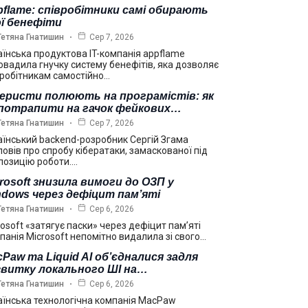
flame: співробітники самі обирають
ї бенефіти
Тетяна Гнатишин
Сер 7, 2026
аїнська продуктова IT-компанія appflame
овадила гнучку систему бенефітів, яка дозволяє
вробітникам самостійно…
еристи полюють на програмістів: як
 потрапити на гачок фейкових…
Тетяна Гнатишин
Сер 7, 2026
аїнський backend-розробник Сергій Згама
повів про спробу кібератаки, замаскованої під
позицію роботи.…
rosoft знизила вимоги до ОЗП у
dows через дефіцит пам’яті
Тетяна Гнатишин
Сер 6, 2026
rosoft «затягує паски» через дефіцит пам’яті
панія Microsoft непомітно видалила зі свого…
Paw та Liquid AI об’єдналися задля
звитку локального ШІ на…
Тетяна Гнатишин
Сер 6, 2026
аїнська технологічна компанія MacPaw