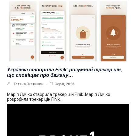
Українка створила Finik: розумний трекер цін,
що сповіщає про бажану…
Тетяна Гнатишин
Сер 8, 2026
Марія Личко створила трекер цін Finik. Марія Личко
розробила трекер цін Finik.…