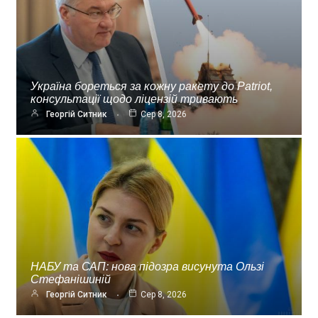
Україна бореться за кожну ракету до Patriot,
консультації щодо ліцензій тривають
Георгій Ситник
Сер 8, 2026
НАБУ та САП: нова підозра висунута Ользі
Стефанішиній
Георгій Ситник
Сер 8, 2026