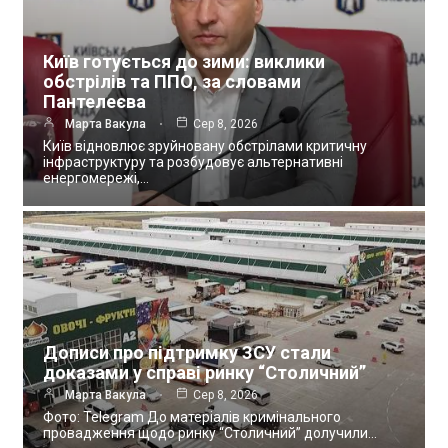
Київ готується до зими: виклики
обстрілів та ППО, за словами
Пантелеєва
Марта Вакула
Сер 8, 2026
Київ відновлює зруйновану обстрілами критичну
інфраструктуру та розбудовує альтернативні
енергомережі,…
Дописи про підтримку ЗСУ стали
доказами у справі ринку “Столичний”
Марта Вакула
Сер 8, 2026
Фото: Telegram До матеріалів кримінального
провадження щодо ринку “Столичний” долучили…