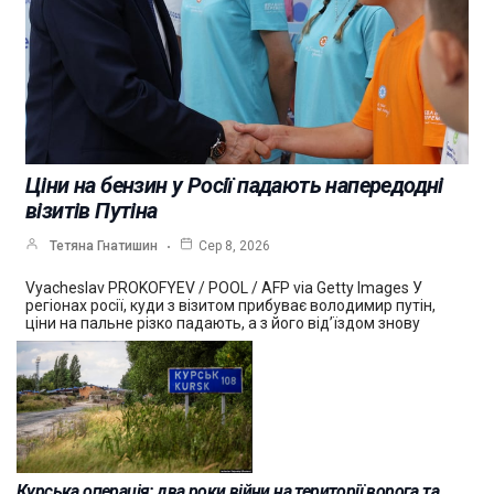
Ціни на бензин у Росії падають напередодні
візитів Путіна
Тетяна Гнатишин
Сер 8, 2026
Vyacheslav PROKOFYEV / POOL / AFP via Getty Images У
регіонах росії, куди з візитом прибуває володимир путін,
ціни на пальне різко падають, а з його від’їздом знову
Курська операція: два роки війни на території ворога та