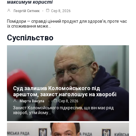
максимум користі
Георгій Ситник
Сер 8, 2026
Помідори — справді цінний продукт для здоров’я, проте час
їх споживання може…
Суспільство
Суд залишив Коломойського під
арештом, захист наголошує на хворобі
Марта Вакула
Сер 8, 2026
Захист Коломойського підкреслив, що він має ряд
хвороб, утім йому…