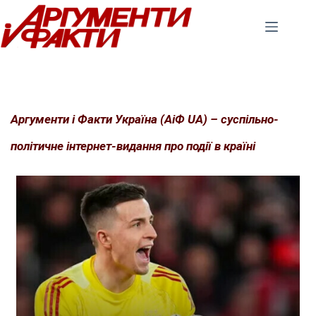
Перейти
до
вмісту
Аргументи і Факти Україна (АіФ UA) – суспільно-
політичне інтернет-видання про події в країні