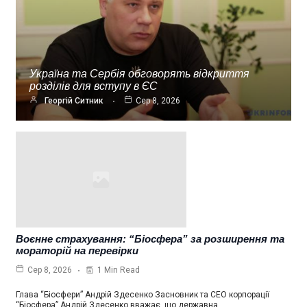
Україна та Сербія обговорять відкриття
розділів для вступу в ЄС
Георгій Ситник
Сер 8, 2026
Воєнне страхування: “Біосфера” за розширення та
мораторій на перевірки
1 Min Read
Сер 8, 2026
Глава “Біосфери” Андрій Здесенко Засновник та СЕО корпорації
“Біосфера” Андрій Здесенко вважає, що державна…