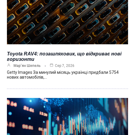
Toyota RAV4: позашляховик, що відкриває нові
горизонти
Мар’ян Шепель
Сер 7, 2026
Getty Images За минулий місяць українці придбали 5754
нових автомобілів,…