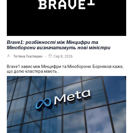
Brave1: розбіжності між Мінцифри та
Міноборони визначатимуть нові міністри
Тетяна Гнатишин
Сер 8, 2026
Brave1 завис між Мінцифри та Міноборони. Борняков каже,
що долю кластера мають…