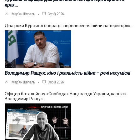
крах…
Мар’ян Шепель
Сер 8, 2026
Два роки Курської операції: перенесення війни на територію…
Володимир Ращук: кіно і реальність війни – речі несумісні
Мар’ян Шепель
Сер 8, 2026
Офіцер батальйону «Свобода» Нацгвардії України, капітан
Володимир Ращук…