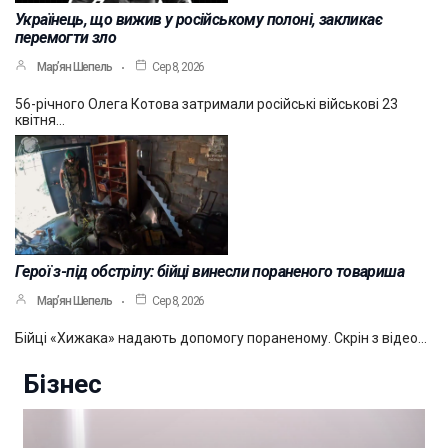
Українець, що вижив у російському полоні, закликає
перемогти зло
Мар’ян Шепель
Сер 8, 2026
56-річного Олега Котова затримали російські військові 23
квітня…
Герої з-під обстрілу: бійці винесли пораненого товариша
Мар’ян Шепель
Сер 8, 2026
Бійці «Хижака» надають допомогу пораненому. Скрін з відео…
Бізнес