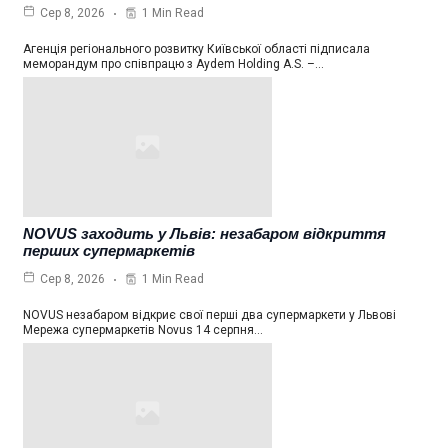
1 Min Read
Сер 8, 2026
Агенція регіонального розвитку Київської області підписала
меморандум про співпрацю з Aydem Holding A.S. –…
NOVUS заходить у Львів: незабаром відкриття
перших супермаркетів
1 Min Read
Сер 8, 2026
NOVUS незабаром відкриє свої перші два супермаркети у Львові
Мережа супермаркетів Novus 14 серпня…