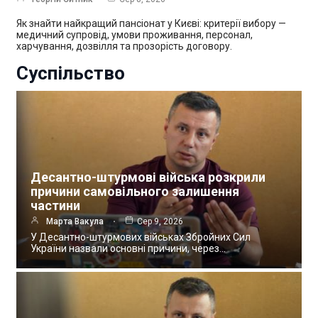
Як знайти найкращий пансіонат у Києві: критерії вибору —
медичний супровід, умови проживання, персонал,
харчування, дозвілля та прозорість договору.
Суспільство
Десантно-штурмові війська розкрили
причини самовільного залишення
частини
Марта Вакула
Сер 9, 2026
У Десантно-штурмових військах Збройних Сил
України назвали основні причини, через…