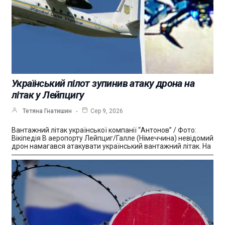
Український пілот зупинив атаку дрона на
літак у Лейпцигу
Тетяна Гнатишин
Сер 9, 2026
Вантажний літак української компанії “Антонов” / Фото:
Вікіпедія В аеропорту Лейпциг/Галле (Німеччина) невідомий
дрон намагався атакувати український вантажний літак. На