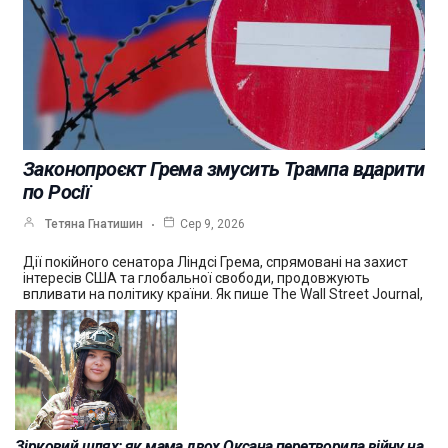
Законопроєкт Грема змусить Трампа вдарити
по Росії
Тетяна Гнатишин
Сер 9, 2026
Дії покійного сенатора Ліндсі Грема, спрямовані на захист
інтересів США та глобальної свободи, продовжують
впливати на політику країни. Як пише The Wall Street Journal,
Зірковий шлях: як мама двох Оксана перетворила війну на