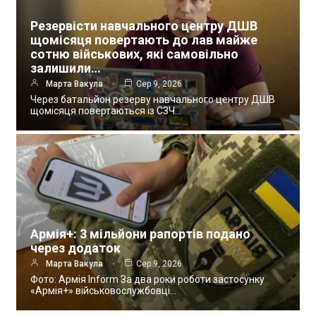
Резервісти навчального центру ДШВ
щомісяця повертають до лав майже
сотню військових, які самовільно
залишили…
Марта Вакула
Сер 9, 2026
Через батальйон резерву навчального центру ДШВ
щомісяця повертаються із СЗЧ…
Армія+: 3 мільйони рапортів подано
через додаток
Марта Вакула
Сер 9, 2026
Фото: Армія Inform За два роки роботи застосунку
«Армія+» військовослужбовці…