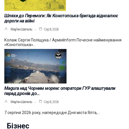
Шляхи до Перемоги: Як Конотопська бригада відновлює
дороги на війні
Мар’ян Шепель
Сер 8, 2026
Колаж Сергія Поліщука / АрміяInform Почесне найменування
«Конотопська»…
Magura над Чорним морем: оператори ГУР влаштували
парад дронів до…
Мар’ян Шепель
Сер 8, 2026
7 серпня 2026 року, напередодні Дня міста Ялта,…
Бізнес