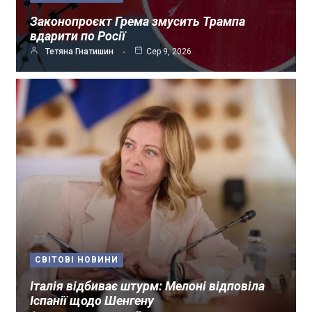
Законопроєкт Грема змусить Трампа
вдарити по Росії
Тетяна Гнатишин
Сер 9, 2026
СВІТОВІ НОВИНИ
Італія відбиває штурм: Мелоні відповіла
Іспанії щодо Шенгену