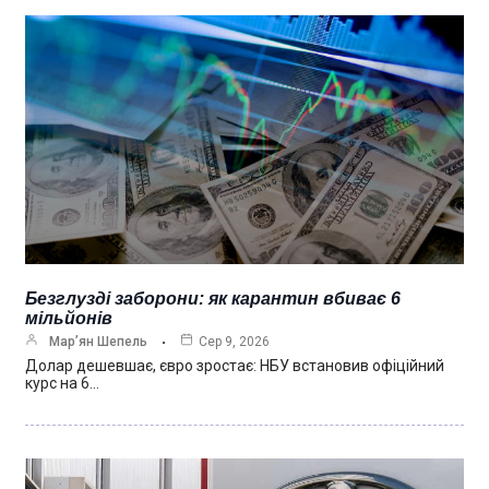
Безглузді заборони: як карантин вбиває 6
мільйонів
Мар’ян Шепель
Сер 9, 2026
Долар дешевшає, євро зростає: НБУ встановив офіційний
курс на 6…