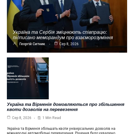
Україна та Сербія зміцнюють співпрацю:
підписано меморандум про взаєморозуміння
Георгій Ситник
Сер 8, 2026
Україна та Вірменія домовляються про збільшення
квоти дозволів на перевезення
1 Min Read
Сер 8, 2026
Україна та Вірменія збільшать квоти універсальних дозволів на
міжнародні автомобільні перевезення. Рішення було ухвалено…