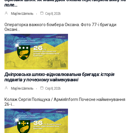
поле…
Мар’ян Шепель
Сер 8, 2026
Операторка важкого бомбера Оксана. Фото 77-ї бригади
Оксані…
Дніпровська шляхо-відновлювальна бригада: історія
подвигів у почесному найменуванні
Мар’ян Шепель
Сер 8, 2026
Колаж Сергія Поліщука / АрміяInform Почесне найменування
26-ї…