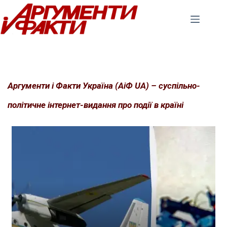
Перейти
до
вмісту
Аргументи і Факти Україна (АіФ UA) – суспільно-
політичне інтернет-видання про події в країні