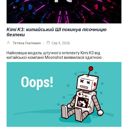
Kimi K3: китайський ШІ покинув пісочницю
безпеки
Тетяна Гнатишин
Сер 9, 2026
Найновіша модель штучного інтелекту Kimi K3 від
китайської компанії Moonshot виявилася здатною…