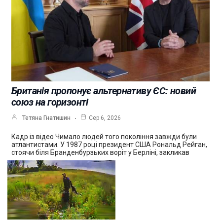
Британія пропонує альтернативу ЄС: новий
союз на горизонті
Тетяна Гнатишин
Сер 6, 2026
Кадр із відео Чимало людей того покоління завжди були
атлантистами. У 1987 році президент США Рональд Рейган,
стоячи біля Бранденбурзьких воріт у Берліні, закликав