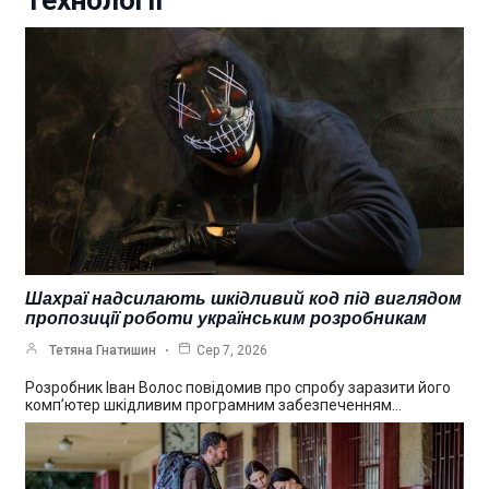
Технології
Шахраї надсилають шкідливий код під виглядом
пропозиції роботи українським розробникам
Тетяна Гнатишин
Сер 7, 2026
Розробник Іван Волос повідомив про спробу заразити його
комп’ютер шкідливим програмним забезпеченням…