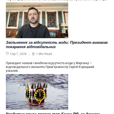
Звільнення за відсутність води: Президент вимагає
покарання відповідальних
1 Min Read
Сер 7, 2026
Президент назвав ганебною відсутність води у Марганці –
відповідального звільнять Прем’єр-міністр Сергій Корецький
ухвалив…
Кредитна криза вражає топ-банки РФ, за даними