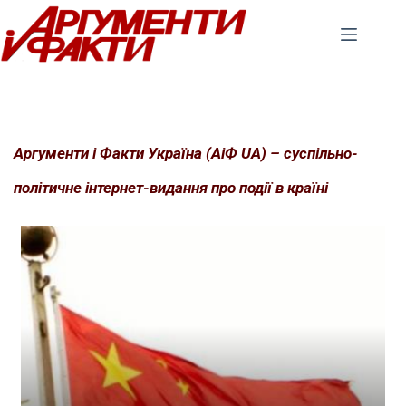
Перейти
до
вмісту
Аргументи і Факти Україна (АіФ UA) – суспільно-
політичне інтернет-видання про події в країні