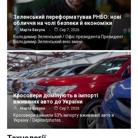
Зеленський переформатував РНБО: нові
обличчя на чолі безпеки й економіки
Марта Вакула
Сер 7, 2026
Володимир Зеленський / Офіс президента Президент
Володимир Зеленський вніс зміни…
Кросовери домінують в імпорті
вживаних авто до України
Марта Вакула
Сер 7, 2026
Кросовери зайняли 53% імпорту вживаних авто в
Україну / Depositphotos…