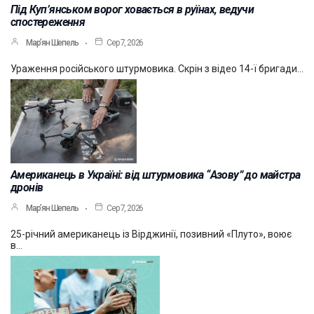
Під Куп’янськом ворог ховається в руїнах, ведучи
спостереження
Мар’ян Шепель
Сер 7, 2026
Ураження російського штурмовика. Скрін з відео 14-ї бригади…
Американець в Україні: від штурмовика “Азову” до майстра
дронів
Мар’ян Шепель
Сер 7, 2026
25-річний американець із Вірджинії, позивний «Плуто», воює
в…