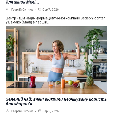
для жінок Малі…
Георгій Ситник
Сер 7, 2026
Центр «Дім надії» фармацевтичної компанії Gedeon Richter
у Бамако (Малі) в першій…
Зелений чай: вчені відкрили неочікувану користь
для здоров’я
Георгій Ситник
Сер 6, 2026