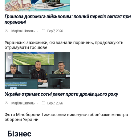
Грошова допомога військовим: повний перелік виплат при
пораненні
Мар’ян Шепель
Сер 7, 2026
Українські захисники, які зазнали поранень, продовжують
отримувати грошове…
Україна отримає сотні ракет проти дронів цього року
Мар’ян Шепель
Сер 7, 2026
Фото Міноборони Тимчасовий виконувач обов’язків міністра
оборони України…
Бізнес