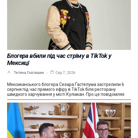
Блогера вбили під час стріму в TikTok у
Мексиці
Тетяна Гнатишин
Сер 7, 2026
Мексиканського блогера Сезара Ґастелума застрелили 6
серпня під час прямого ефіру в TikTok біля ресторану
швидкого харчування у місті Куліакан. Про це повідомляє