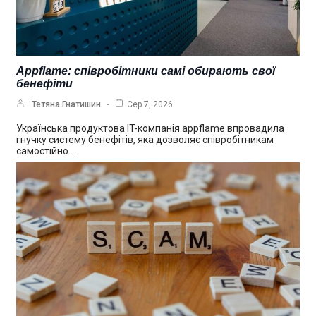
Appflame: співробітники самі обирають свої
бенефіти
Тетяна Гнатишин
Сер 7, 2026
Українська продуктова IT-компанія appflame впровадила
гнучку систему бенефітів, яка дозволяє співробітникам
самостійно…