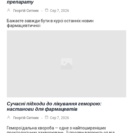
препарату
Георгій Ситник
Сер 7, 2026
Бажаєте завжди бути в курсі останніх новин
фармацевтичної
Сучасні підходи до лікування геморою:
настанови для фармацевтів
Георгій Ситник
Сер 7, 2026
Гемороїдальна хвороба — одне з найпоширеніших
проктологічних захворювань. Її прояви варіюються від…