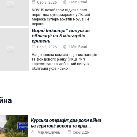
1 Min Read
Сер 8, 2026
NOVUS незабаром відкриє свої
перші два супермаркети у Львові
Мережа супермаркетів Novus 14
серпня…
Вирій Індастрі” випускає
облігації на 5 мільярдів
гривень
1 Min Read
Сер 8, 2026
Національна комісія з цінних паперів
та фондового ринку (НКЦПФР)
зареєструвала дебютний випуск
облігацій української…
йна
Курська операція: два роки війни
на території ворога та крах…
Мар’ян Шепель
Сер 8, 2026