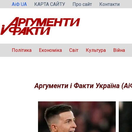
Перейти
АіФ UA
КАРТА САЙТУ
Про сайт
Контакти
до
вмісту
Політика
Економіка
Світ
Культура
Війна
Аргументи і Факти Україна (Аі