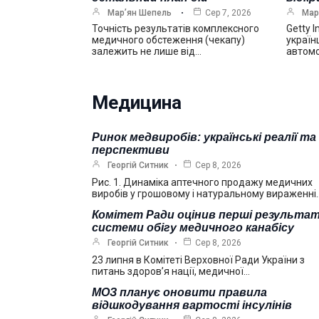
Мар’ян Шепель
Сер 7, 2026
Мар
Точність результатів комплексного
Getty 
медичного обстеження (чекапу)
україн
залежить не лише від…
автомо
Медицина
Ринок медвиробів: українські реалії та
перспективи
Георгій Ситник
Сер 8, 2026
Рис. 1. Динаміка аптечного продажу медичних
виробів у грошовому і натуральному вираженні
Комітет Ради оцінив перші результа
системи обігу медичного канабісу
Георгій Ситник
Сер 8, 2026
23 липня в Комітеті Верховної Ради України з
питань здоров’я нації, медичної…
МОЗ планує оновити правила
відшкодування вартості інсулінів