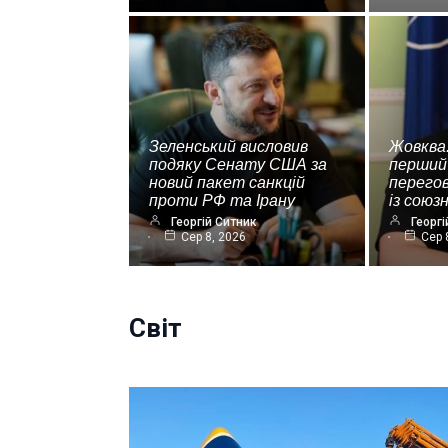
Зеленський висловив
Жовква
подяку Сенату США за
перший
новий пакет санкцій
перегов
проти РФ та Ірану
із союз
Георгій Ситник
Георгі
Сер 8, 2026
Сер 
Світ