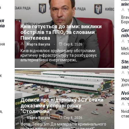
мі
я
Bra
ня
Бор
ів
Київ готується до зими: виклики
Gen
обстрілів та ППО, за словами
під
Пантелеєва
пня
Марта Вакула
Сер 8, 2026
Met
Київ відновлює зруйновану обстрілами
еко
критичну інфраструктуру та розбудовує
альтернативні енергомережі,…
Ste
за
х
Укр
доп
Nv
нов
Дописи про підтримку ЗСУ стали
доказами у справі ринку
“Столичний”
я,
Nvi
ста
Марта Вакула
Сер 8, 2026
Фото: Telegram До матеріалів кримінального
провадження щодо ринку “Столичний”