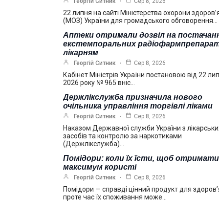
Георгій Ситник
Сер 8, 2026
22 липня на сайті Міністерства охорони здоров’
(МОЗ) України для громадського обговорення…
Аптеки отримали дозвіл на постачан
екстемпоральних радіофармпрепарат
лікарням
Георгій Ситник
Сер 8, 2026
Кабінет Міністрів України постановою від 22 ли
2026 року № 965 вніс…
Держлікслужба призначила нового
очільника управління торгівлі ліками
Георгій Ситник
Сер 8, 2026
Наказом Державної служби України з лікарськи
засобів та контролю за наркотиками
(Держлікслужба)…
Помідори: коли їх їсти, щоб отримати
максимум користі
Георгій Ситник
Сер 8, 2026
Помідори — справді цінний продукт для здоров’
проте час їх споживання може…