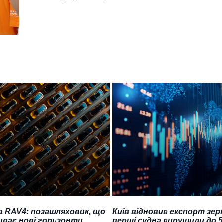
a RAV4: позашляховик, що
Київ відновив експорт зер
иває нові горизонти
перші судна вирушили до 5