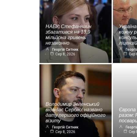
НАБУ: Стефанішин
Україна
збагатився на 13,9
кожну р
мільйона гривень
консул
незаконно
ліценз
Георгій Ситник
Георгі
Сер 8, 2026
Сер 
Володимир Зеленський
відвідає Сербію: названо
Європа
дату першого офіційного
разом: 
візиту
посвар
Георгій Ситник
Георгі
Сер 8, 2026
Сер 