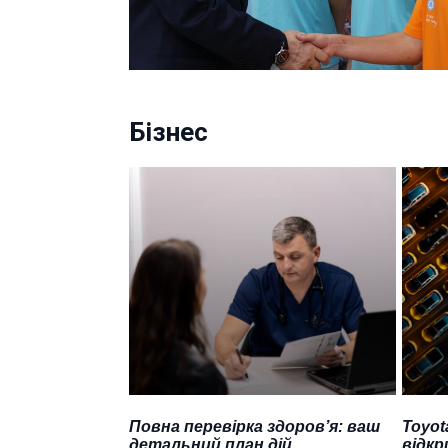
Бізнес
Повна перевірка здоров’я: ваш
Toyot
детальний план дій
відкр