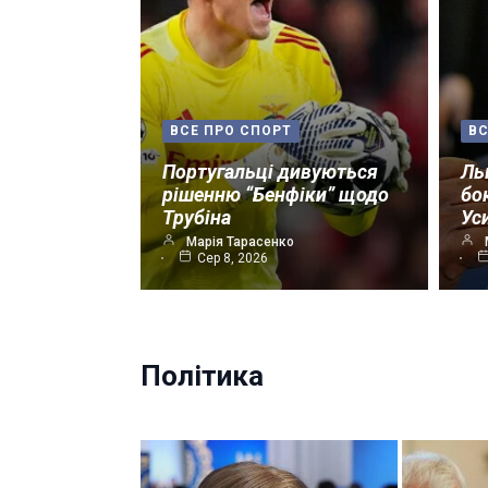
ВСЕ ПРО СПОРТ
ВС
Португальці дивуються
Ль
рішенню “Бенфіки” щодо
бо
Трубіна
Ус
Марія Тарасенко
Сер 8, 2026
Політика