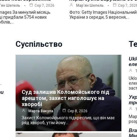
’ян Шепель
Сер 7, 2026
Мар’ян Шепель
Сер 7, 202
Images За минулий місяць
Фото: Getty Images Національний
ці придбали 5754 нових
України з середи, 5 вересня,…
білів,…
Суспільство
Те
Ukl
ел
Uklo
…
еле
зас
Суд залишив Коломойського під
ти
Укр
арештом, захист наголошує на
тре
хворобі
Марта Вакула
Сер 8, 2026
Мар
Захист Коломойського підкреслив, що він має
розр
ряд хвороб, утім йому…
Bra
Мі