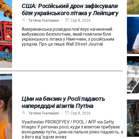
США: Російський дрон зафіксували
біля українського літака у Лейпцигу
Тетяна Гнатишин
Сер 8, 2026
Американська розвідка пов’язує начинений
вибухівкою безпілотник, який помітили біля
українського літака у Німеччині, з російським
урядом. Про це пише Wall Street Journal
Ціни на бензин у Росії падають
напередодні візитів Путіна
Тетяна Гнатишин
Сер 8, 2026
Vyacheslav PROKOFYEV / POOL / AFP via Getty
Images У регіонах росії, куди з візитом прибуває
володимир путін, ціни на пальне різко падають, а
з його від’їздом знову