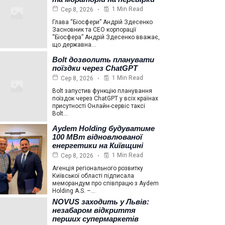
1 Min Read
Сер 8, 2026
Глава “Біосфери” Андрій Здесенко
Засновник та СЕО корпорації
“Біосфера” Андрій Здесенко вважає,
що державна…
Bolt дозволить планувати
поїздки через ChatGPT
1 Min Read
Сер 8, 2026
Bolt запустив функцію планування
поїздок через ChatGPT у всіх країнах
присутності Онлайн-сервіс таксі
Bolt…
Aydem Holding будуватиме
100 МВт відновлюваної
енергетики на Київщині
1 Min Read
Сер 8, 2026
Агенція регіонального розвитку
Київської області підписала
меморандум про співпрацю з Aydem
Holding A.S. –…
NOVUS заходить у Львів:
незабаром відкриття
перших супермаркетів