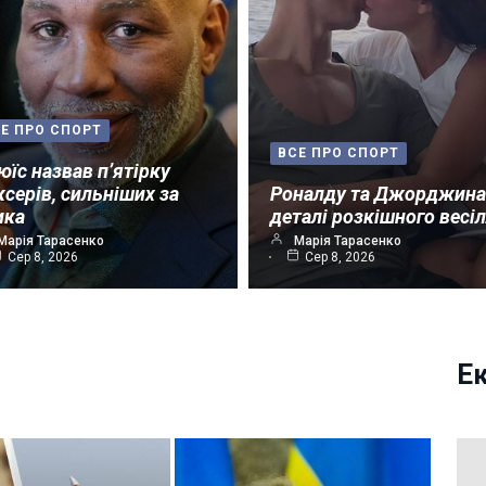
Е ПРО СПОРТ
ВСЕ ПРО СПОРТ
юїс назвав п’ятірку
ксерів, сильніших за
Роналду та Джорджина
ика
деталі розкішного весі
Марія Тарасенко
Марія Тарасенко
Сер 8, 2026
Сер 8, 2026
Е