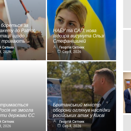
 бореться за
акету до Patriot,
НАБУ та САП: нова
ьтації щодо
підозра висунута Ользі
ій тривають
Стефанішиній
й Ситник
Георгій Ситник
8, 2026
Сер 8, 2026
 тримається
Британський міністр
Росія не змогла
оборони оглянув наслідки
ити держави ЄС
російських атак у Києві
й Ситник
Георгій Ситник
8, 2026
Сер 8, 2026