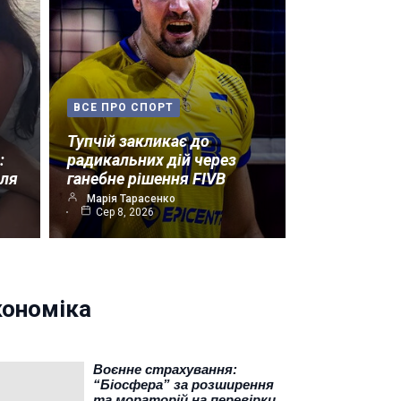
ВСЕ ПРО СПОРТ
Тупчій закликає до
:
радикальних дій через
лля
ганебне рішення FIVB
Марія Тарасенко
Сер 8, 2026
кономіка
Воєнне страхування:
“Біосфера” за розширення
та мораторій на перевірки