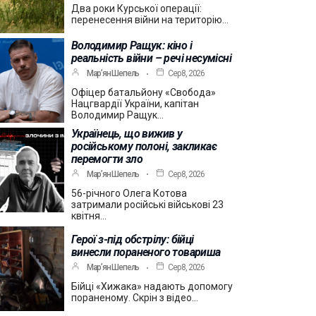
Два роки Курської операції:
перенесення війни на територію…
Володимир Ращук: кіно і
реальність війни – речі несумісні
Мар’ян Шепель
Сер 8, 2026
Офіцер батальйону «Свобода»
Нацгвардії України, капітан
Володимир Ращук…
Українець, що вижив у
російському полоні, закликає
перемогти зло
Мар’ян Шепель
Сер 8, 2026
56-річного Олега Котова
затримали російські військові 23
квітня…
Герої з-під обстрілу: бійці
винесли пораненого товариша
Мар’ян Шепель
Сер 8, 2026
Бійці «Хижака» надають допомогу
пораненому. Скрін з відео…