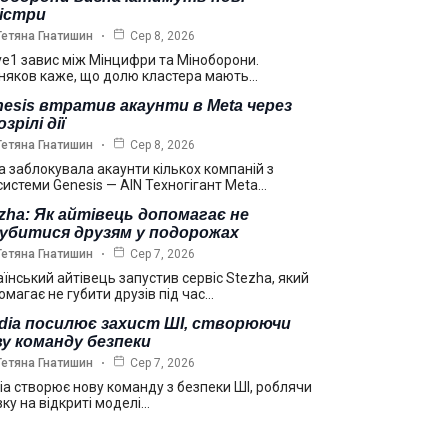
ністри
Тетяна Гнатишин
Сер 8, 2026
ve1 завис між Мінцифри та Міноборони.
няков каже, що долю кластера мають…
esis втратив акаунти в Meta через
озрілі дії
Тетяна Гнатишин
Сер 8, 2026
a заблокувала акаунти кількох компаній з
системи Genesis — AIN Техногігант Meta…
zha: Як айтівець допомагає не
губитися друзям у подорожах
Тетяна Гнатишин
Сер 7, 2026
аїнський айтівець запустив сервіс Stezha, який
омагає не губити друзів під час…
idia посилює захист ШІ, створюючи
у команду безпеки
Тетяна Гнатишин
Сер 7, 2026
dia створює нову команду з безпеки ШІ, роблячи
вку на відкриті моделі…