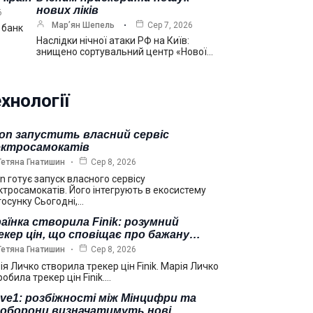
нових ліків
6
Мар’ян Шепель
Сер 7, 2026
 банк
Наслідки нічної атаки РФ на Київ:
знищено сортувальний центр «Нової…
хнології
on запустить власний сервіс
ектросамокатів
Тетяна Гнатишин
Сер 8, 2026
n готує запуск власного сервісу
ктросамокатів. Його інтегрують в екосистему
тосунку Сьогодні,…
аїнка створила Finik: розумний
кер цін, що сповіщає про бажану…
Тетяна Гнатишин
Сер 8, 2026
ія Личко створила трекер цін Finik. Марія Личко
обила трекер цін Finik.…
ve1: розбіжності між Мінцифри та
ноборони визначатимуть нові