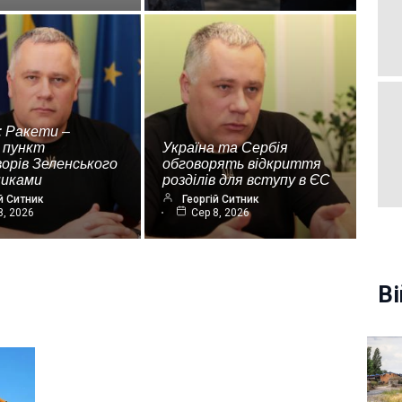
: Ракети –
 пункт
Україна та Сербія
орів Зеленського
обговорять відкриття
никами
розділів для вступу в ЄС
й Ситник
Георгій Ситник
8, 2026
Сер 8, 2026
Ві