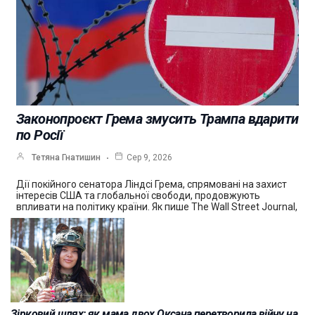
Законопроєкт Грема змусить Трампа вдарити
по Росії
Тетяна Гнатишин
Сер 9, 2026
Дії покійного сенатора Ліндсі Грема, спрямовані на захист
інтересів США та глобальної свободи, продовжують
впливати на політику країни. Як пише The Wall Street Journal,
Зірковий шлях: як мама двох Оксана перетворила війну на