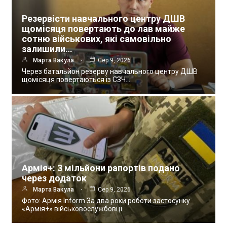
Резервісти навчального центру ДШВ
щомісяця повертають до лав майже
сотню військових, які самовільно
залишили…
Марта Вакула
Сер 9, 2026
Через батальйон резерву навчального центру ДШВ
щомісяця повертаються із СЗЧ…
Армія+: 3 мільйони рапортів подано
через додаток
Марта Вакула
Сер 9, 2026
Фото: Армія Inform За два роки роботи застосунку
«Армія+» військовослужбовці…