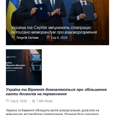
Україна та Сербія зміцнюють співпрацю:
підписано меморандум про взаєморозуміння
Георгій Ситник
Сер 8, 2026
Україна та Вірменія домовляються про збільшення
квоти дозволів на перевезення
1 Min Read
Сер 8, 2026
Україна та Вірменія збільшать квоти універсальних дозволів на
міжнародні автомобільні перевезення. Рішення було ухвалено…