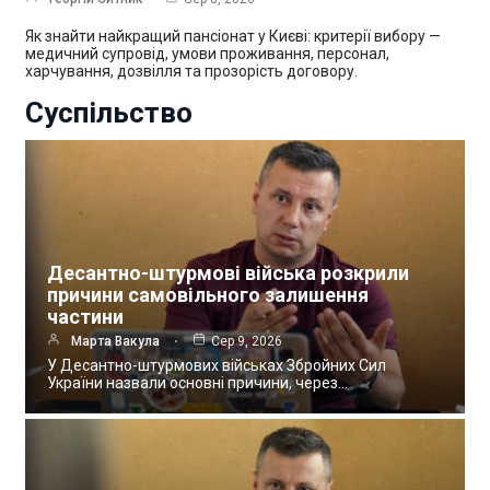
Як знайти найкращий пансіонат у Києві: критерії вибору —
медичний супровід, умови проживання, персонал,
харчування, дозвілля та прозорість договору.
Суспільство
Десантно-штурмові війська розкрили
причини самовільного залишення
частини
Марта Вакула
Сер 9, 2026
У Десантно-штурмових військах Збройних Сил
України назвали основні причини, через…