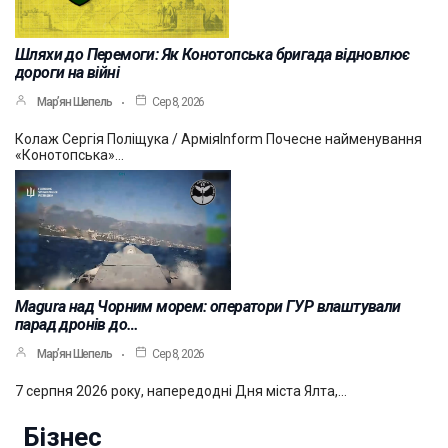
Шляхи до Перемоги: Як Конотопська бригада відновлює
дороги на війні
Мар’ян Шепель
Сер 8, 2026
Колаж Сергія Поліщука / АрміяInform Почесне найменування
«Конотопська»…
Magura над Чорним морем: оператори ГУР влаштували
парад дронів до…
Мар’ян Шепель
Сер 8, 2026
7 серпня 2026 року, напередодні Дня міста Ялта,…
Бізнес