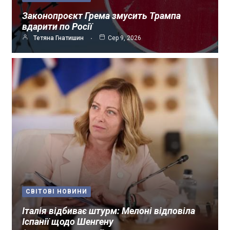
Законопроєкт Грема змусить Трампа
вдарити по Росії
Тетяна Гнатишин
Сер 9, 2026
СВІТОВІ НОВИНИ
Італія відбиває штурм: Мелоні відповіла
Іспанії щодо Шенгену