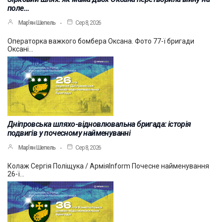
поле…
Мар’ян Шепель
Сер 8, 2026
Операторка важкого бомбера Оксана. Фото 77-ї бригади
Оксані…
Дніпровська шляхо-відновлювальна бригада: історія
подвигів у почесному найменуванні
Мар’ян Шепель
Сер 8, 2026
Колаж Сергія Поліщука / АрміяInform Почесне найменування
26-ї…