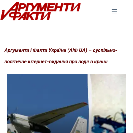
Перейти
до
вмісту
Аргументи і Факти Україна (АіФ UA) – суспільно-
політичне інтернет-видання про події в країні