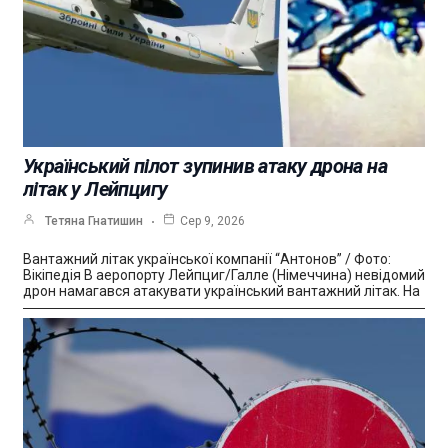
Український пілот зупинив атаку дрона на
літак у Лейпцигу
Тетяна Гнатишин
Сер 9, 2026
Вантажний літак української компанії “Антонов” / Фото:
Вікіпедія В аеропорту Лейпциг/Галле (Німеччина) невідомий
дрон намагався атакувати український вантажний літак. На