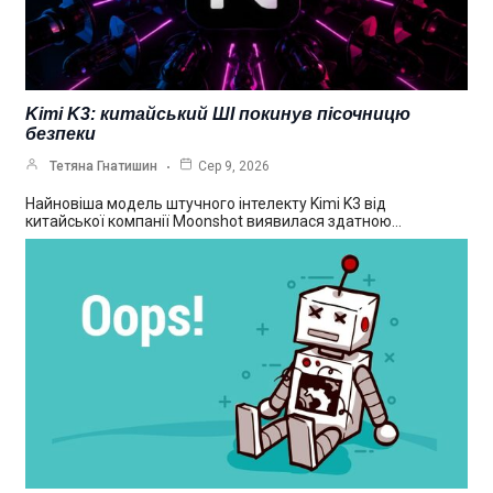
Kimi K3: китайський ШІ покинув пісочницю
безпеки
Тетяна Гнатишин
Сер 9, 2026
Найновіша модель штучного інтелекту Kimi K3 від
китайської компанії Moonshot виявилася здатною…