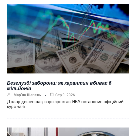
Безглузді заборони: як карантин вбиває 6
мільйонів
Мар’ян Шепель
Сер 9, 2026
Долар дешевшає, євро зростає: НБУ встановив офіційний
курс на 6…