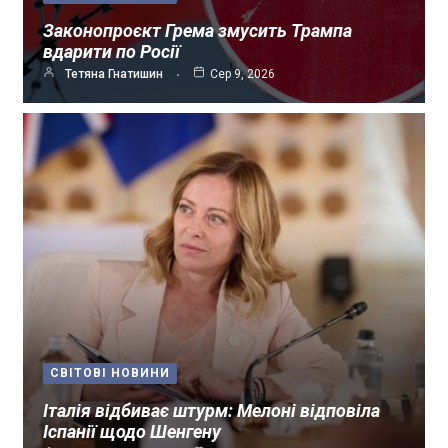
Законопроєкт Грема змусить Трампа
вдарити по Росії
Тетяна Гнатишин
Сер 9, 2026
СВІТОВІ НОВИНИ
Італія відбиває штурм: Мелоні відповіла
Іспанії щодо Шенгену