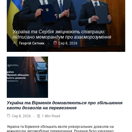
Україна та Сербія зміцнюють співпрацю:
підписано меморандум про взаєморозуміння
Георгій Ситник
Сер 8, 2026
Україна та Вірменія домовляються про збільшення
квоти дозволів на перевезення
1 Min Read
Сер 8, 2026
Україна та Вірменія збільшать квоти універсальних дозволів на
міжнародні автомобільні перевезення. Рішення було ухвалено…