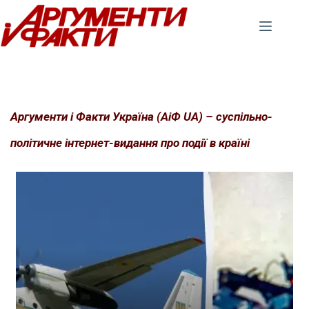
Перейти
до
вмісту
Аргументи і Факти Україна (АіФ UA) – суспільно-
політичне інтернет-видання про події в країні