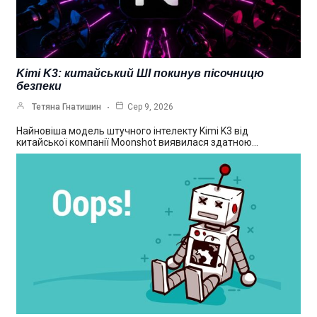
Kimi K3: китайський ШІ покинув пісочницю
безпеки
Тетяна Гнатишин
Сер 9, 2026
Найновіша модель штучного інтелекту Kimi K3 від
китайської компанії Moonshot виявилася здатною…