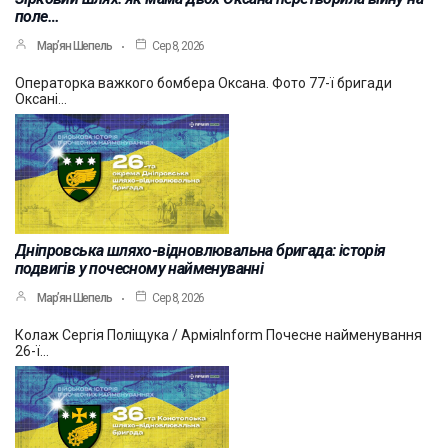
поле…
Мар’ян Шепель
Сер 8, 2026
Операторка важкого бомбера Оксана. Фото 77-ї бригади
Оксані…
Дніпровська шляхо-відновлювальна бригада: історія
подвигів у почесному найменуванні
Мар’ян Шепель
Сер 8, 2026
Колаж Сергія Поліщука / АрміяInform Почесне найменування
26-ї…