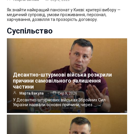
Як знайти найкращий пансіонат у Києві: критерії вибору —
медичний супровід, умови проживання, персонал,
харчування, дозвілля та прозорість договору.
Суспільство
Десантно-штурмові війська розкрили
причини самовільного залишення
частини
Марта Вакула
Сер 9, 2026
У Десантно-штурмових військах Збройних Сил
України назвали основні причини, через…