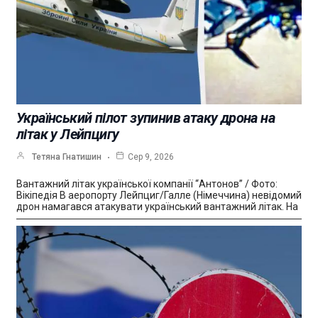
Український пілот зупинив атаку дрона на
літак у Лейпцигу
Тетяна Гнатишин
Сер 9, 2026
Вантажний літак української компанії “Антонов” / Фото:
Вікіпедія В аеропорту Лейпциг/Галле (Німеччина) невідомий
дрон намагався атакувати український вантажний літак. На