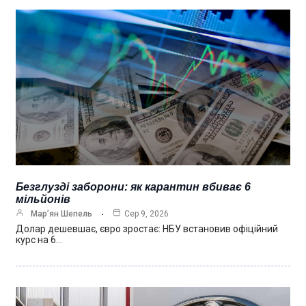
Безглузді заборони: як карантин вбиває 6
мільйонів
Мар’ян Шепель
Сер 9, 2026
Долар дешевшає, євро зростає: НБУ встановив офіційний
курс на 6…