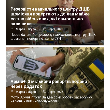
Резервісти навчального центру ДШВ
щомісяця повертають до лав майже
сотню військових, які самовільно
залишили…
Марта Вакула
Сер 9, 2026
Через батальйон резерву навчального центру ДШВ
щомісяця повертаються із СЗЧ…
Армія+: 3 мільйони рапортів подано
через додаток
Марта Вакула
Сер 9, 2026
Фото: Армія Inform За два роки роботи застосунку
«Армія+» військовослужбовці…