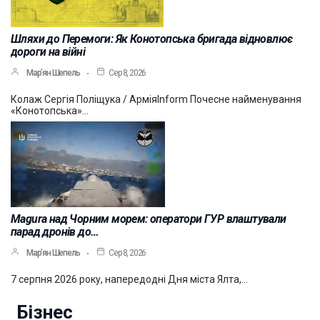
Шляхи до Перемоги: Як Конотопська бригада відновлює
дороги на війні
Мар’ян Шепель
Сер 8, 2026
Колаж Сергія Поліщука / АрміяInform Почесне найменування
«Конотопська»…
Magura над Чорним морем: оператори ГУР влаштували
парад дронів до…
Мар’ян Шепель
Сер 8, 2026
7 серпня 2026 року, напередодні Дня міста Ялта,…
Бізнес