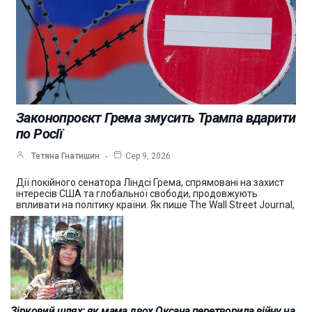
Законопроєкт Грема змусить Трампа вдарити
по Росії
Тетяна Гнатишин
Сер 9, 2026
Дії покійного сенатора Ліндсі Грема, спрямовані на захист
інтересів США та глобальної свободи, продовжують
впливати на політику країни. Як пише The Wall Street Journal,
Зірковий шлях: як мама двох Оксана перетворила війну на