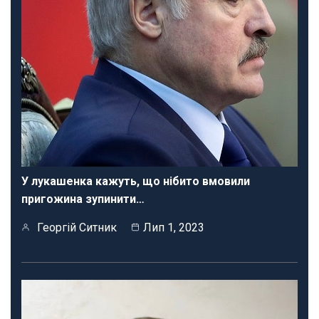
У лукашенка кажуть, що нібито вмовили
пригожина зупинити…
Георгій Ситник
Лип 1, 2023