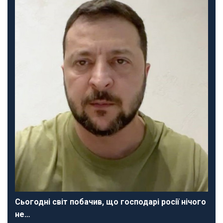
Сьогодні світ побачив, що господарі росії нічого
не…