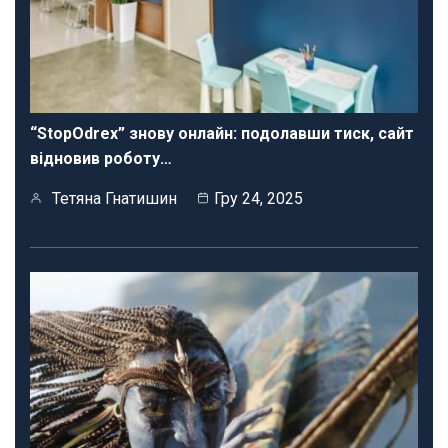
“StopOdrex” знову онлайн: подолавши тиск, сайт
відновив роботу…
Тетяна Гнатишин
Гру 24, 2025