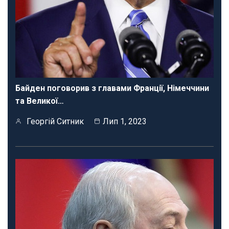
Байден поговорив з главами Франції, Німеччини
та Великої…
Георгій Ситник
Лип 1, 2023