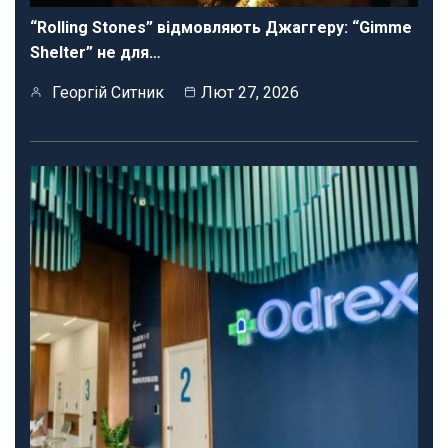
“Rolling Stones” відмовляють Джаггеру: “Gimme
Shelter” не для…
Георгій Ситник
Лют 27, 2026