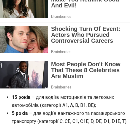
15 років
– для водіїв мотоциклів та легкових
автомобілів (категорії А1, А, В, В1, ВЕ);
5 років
– для водіїв вантажного та пасажирського
транспорту (категорії С, СЕ, С1, С1Е, D, DE, D1, D1Е, Т).