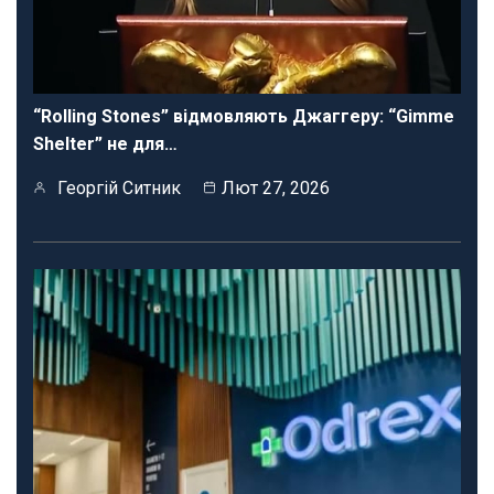
“Rolling Stones” відмовляють Джаггеру: “Gimme
Shelter” не для…
Георгій Ситник
Лют 27, 2026