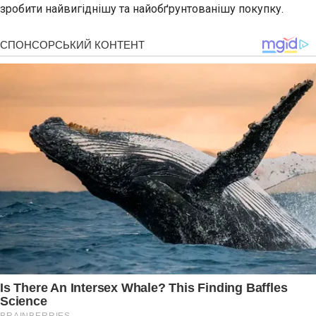
зробити найвигіднішу та найобґрунтованішу покупку.