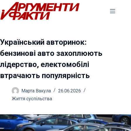
Перейти
до
вмісту
Український авторинoк:
бензинові авто захоплюють
лідерство, електомобілі
втрачають популярність
Марта Вакула
26.06.2026
Життя суспільства