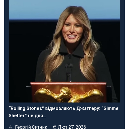
“Rolling Stones” відмовляють Джаггеру: “Gimme
Shelter” не для…
Георгій Ситник
Лют 27, 2026