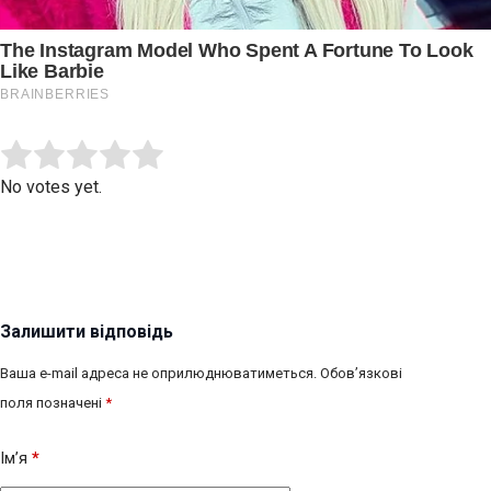
Submit Rating
Rate this item:
No votes yet.
Залишити відповідь
Ваша e-mail адреса не оприлюднюватиметься.
Обов’язкові
поля позначені
*
Ім’я
*