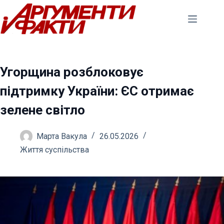
Перейти
до
вмісту
Угорщина розблоковує
підтримку України: ЄС отримає
зелене світло
Марта Вакула
26.05.2026
Життя суспільства