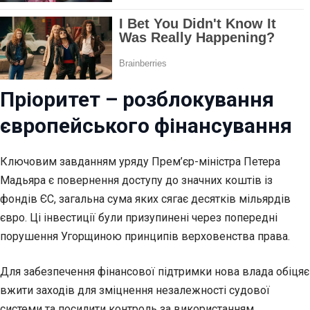
Пріоритет – розблокування
європейського фінансування
Ключовим завданням уряду Прем’єр-міністра Петера
Мадьяра є повернення доступу до значних коштів із
фондів ЄС, загальна сума яких сягає десятків мільярдів
євро. Ці інвестиції були призупинені через попередні
порушення Угорщиною принципів верховенства права.
Для забезпечення фінансової підтримки нова влада обіцяє
вжити заходів для зміцнення незалежності судової
системи та посилити контроль за використанням