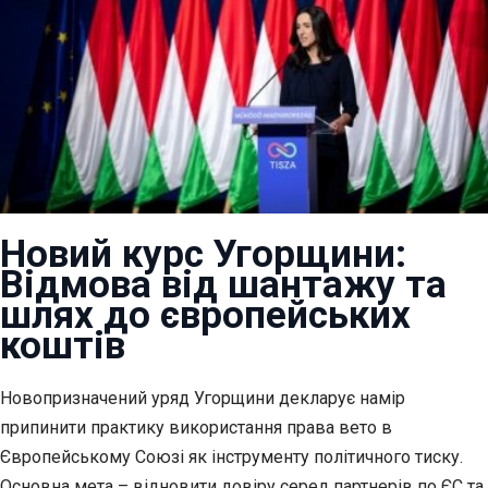
Новий курс Угорщини:
Відмова від шантажу та
шлях до європейських
коштів
Новопризначений уряд Угорщини декларує намір
припинити практику використання права вето в
Європейському Союзі як інструменту політичного тиску.
Основна мета – відновити довіру серед партнерів по ЄС та