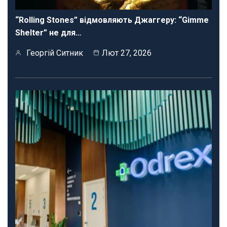
“Rolling Stones” відмовляють Джаггеру: “Gimme
Shelter” не для…
Георгій Ситник
Лют 27, 2026