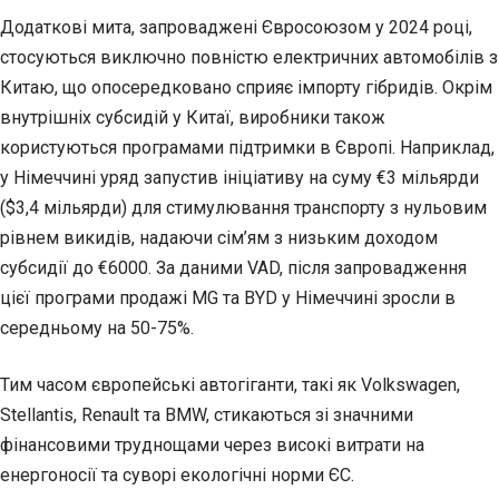
Додаткові мита, запроваджені Євросоюзом у 2024 році,
стосуються виключно повністю електричних автомобілів з
Китаю, що опосередковано сприяє імпорту гібридів. Окрім
внутрішніх субсидій у Китаї, виробники також
користуються програмами підтримки в Європі. Наприклад,
у Німеччині уряд запустив ініціативу на суму €3 мільярди
($3,4 мільярди) для стимулювання транспорту з нульовим
рівнем викидів, надаючи сім’ям з низьким доходом
субсидії до €6000. За даними VAD, після запровадження
цієї програми продажі MG та BYD у Німеччині зросли в
середньому на 50-75%.
Тим часом європейські автогіганти, такі як Volkswagen,
Stellantis, Renault та BMW, стикаються зі значними
фінансовими труднощами через високі витрати на
енергоносії та суворі екологічні норми ЄС.