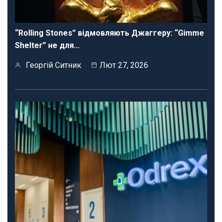
“Rolling Stones” відмовляють Джаггеру: “Gimme
Shelter” не для…
Георгій Ситник
Лют 27, 2026