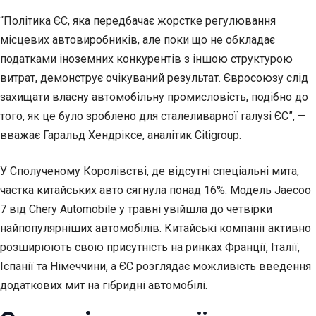
“Політика ЄС, яка передбачає жорстке регулювання
місцевих автовиробників, але поки що не обкладає
податками іноземних конкурентів з іншою структурою
витрат, демонструє очікуваний результат. Євросоюзу слід
захищати власну автомобільну промисловість, подібно до
того, як це було зроблено для сталеливарної галузі ЄС”, —
вважає Гаральд Хендріксе, аналітик Citigroup.
У Сполученому Королівстві, де відсутні спеціальні мита,
частка китайських авто сягнула понад 16%. Модель Jaecoo
7 від Chery Automobile у травні увійшла до четвірки
найпопулярніших автомобілів. Китайські компанії активно
розширюють свою присутність на ринках Франції, Італії,
Іспанії та Німеччини, а ЄС розглядає можливість введення
додаткових мит на гібридні автомобілі.