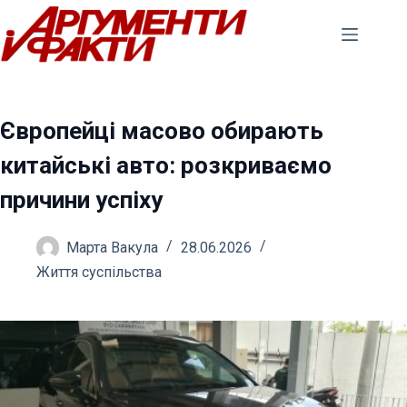
Перейти
до
вмісту
Європейці масово обирають
китайські авто: розкриваємо
причини успіху
Марта Вакула
28.06.2026
Життя суспільства