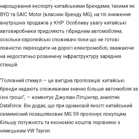
нарощування експорту китайськими брендами, такими як
BYD та SAIC Motor (власник бренду MG), на тлі зниження
внутрішніх продажів у КНР. Особливу увагу китайські
автовиробники приділяють гібридним автомобілям,
оскільки європейські споживачі поки що не готові
повністю переходити на дорогі електромобілі, зважаючи
на недостатньо розвинену інфраструктуру зарядних
станцій.
“Головний стимул — це вигідна пропозиція: китайські
бренди надають споживачам значно більше автомобіля за
їхні гроші”, — коментує Джуліан Літцінгер, аналітик
Dataforce. Він додає, що при однаковій якості китайський
семимісний позашляховик MG S9 пропонує покупцям
більшу потужність та економію коштів порівняно з
німецьким VW Tayron.