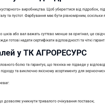
устарного» виробництва. Щоб уберегтися від підробок, під ч
лу та пустот. Фарбування має бути рівномірним, оскільки я
 шків або вал важать суттєво менше за оригінал, це свідч
вжди готові надати сертифікати відповідності та чіткі гаран
алей у ТК АГРОРЕСУРС
головного болю та гарантує, що техніка не підведе у відпо
підходу та виключно якісному асортименту для зерноочисно
еваг:
 що дозволяє уникнути тривалого очікування поставок;