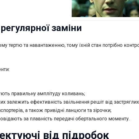
 регулярної заміни
ому тертю та навантаженню, тому їхній стан потрібно конт
нти:
чують правильну амплітуду коливань;
яких залежить ефективність звільнення решіт від застряглих
портерів, а також привідні ланцюги та зірочки;
дповідають за плавність передачі обертального моменту.
лектуючі від підробок