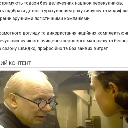
 отримують товари без величезних націнок перекупників;
 підібрати деталі з урахуванням року випуску та модифіка
країни зручними логістичними компаніями.
грамотного догляду та використання надійних комплектуючи
чує високу якість очищення зернового матеріалу та безпер
сезону швидко, професійно та без зайвих витрат.