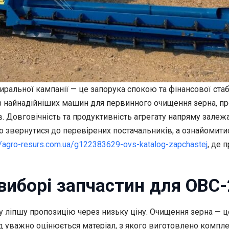
иральної кампанії — це запорука спокою та фінансової ста
найнадійніших машин для первинного очищення зерна, прот
в. Довговічність та продуктивність агрегату напряму зале
о звернутися до перевірених постачальників, а ознайомит
//agro-resurs.com.ua/g122383629-ovs-katalog-zapchastej
, де 
 виборі запчастин для ОВС
ршу ліпшу пропозицію через низьку ціну. Очищення зерна —
уважно оцінюється матеріал, з якого виготовлено комплек