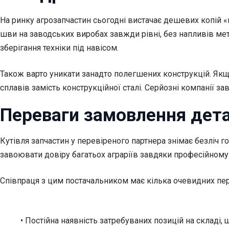
На ринку агрозапчастин сьогодні вистачає дешевих копій «к
шви на заводських виробах завжди рівні, без напливів мета
зберігання техніки під навісом.
Також варто уникати занадто полегшених конструкцій. Якщо
сплавів замість конструкційної сталі. Серйозні компанії за
Переваги замовлення дет
Кутівля запчастин у перевіреного партнера знімає безліч 
завоювати довіру багатьох аграріїв завдяки професійному 
Співпраця з цим постачальником має кілька очевидних пер
• Постійна наявність затребуваних позицій на складі,