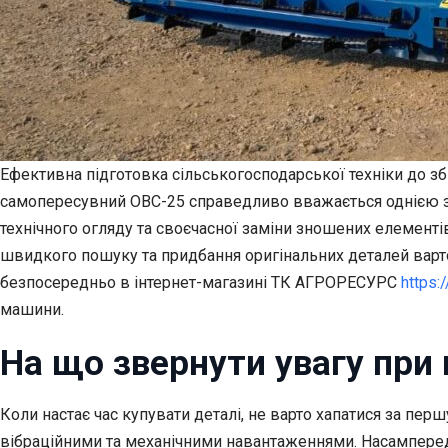
Ефективна підготовка сільськогосподарської техніки до зб
самопересувний ОВС-25 справедливо вважається однією з 
технічного огляду та своєчасної заміни зношених елементі
швидкого пошуку та придбання оригінальних деталей варт
безпосередньо в інтернет-магазині ТК АГРОРЕСУРС
https:
машини.
На що звернути увагу при
Коли настає час купувати деталі, не варто хапатися за пе
вібраційними та механічними навантаженнями. Насамперед 