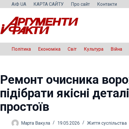
Перейти
АіФ UA
КАРТА САЙТУ
Про сайт
Контакти
до
вмісту
Політика
Економіка
Світ
Культура
Війна
Ремонт очисника воро
підібрати якісні детал
простоїв
Марта Вакула
19.05.2026
Життя суспільства