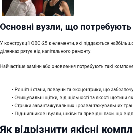
Основні вузли, що потребують
У конструкції ОВС-25 є елементи, які піддаються найбільш
ділянках рятує від капітального ремонту.
Найчастіше заміни або оновлення потребують такі компоне
• Решітні стани, повзуни та ексцентрики, що забезпе
• Очищувальні щітки, від щільності та якості щетини 
• Стрічки завантажувальних і розвантажувальних транс
• Підшипникові вузли, шківи та привідні паси, що ві
Як відрізнити якісні комп