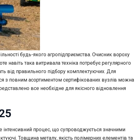
більності будь-якого агропідприємства. Очисник вороху
е навіть така витривала техніка потребує регулярного
жать від правильного підбору комплектуючих. Для
ися з повним асортиментом сертифікованих вузлів можна
представлено все необхідне для якісного відновлення
-25
 це інтенсивний процес, що супроводжується значними
туючі. Товщина металу, якість полімерних елементів та