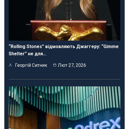
“Rolling Stones” відмовляють Джаггеру: “Gimme
Shelter” не для…
Георгій Ситник
Лют 27, 2026