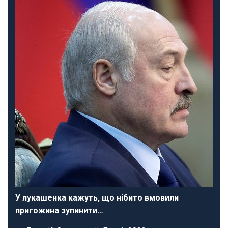
У лукашенка кажуть, що нібито вмовили
пригожина зупинити…