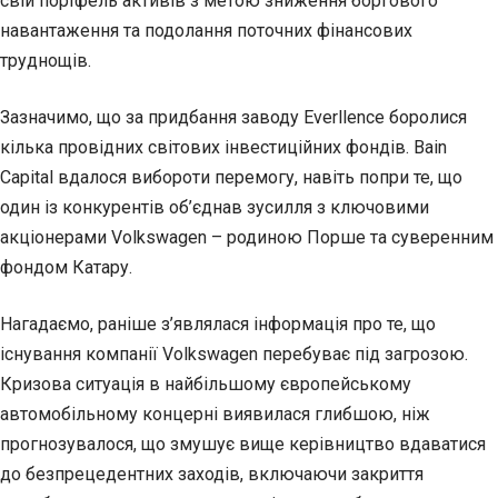
свій портфель активів з метою зниження боргового
навантаження та подолання поточних фінансових
труднощів.
Зазначимо, що за придбання заводу Everllence боролися
кілька провідних світових інвестиційних фондів. Bain
Capital вдалося вибороти перемогу, навіть попри те, що
один із конкурентів об’єднав зусилля з ключовими
акціонерами Volkswagen – родиною Порше та суверенним
фондом Катару.
Нагадаємо, раніше з’являлася інформація про те, що
існування компанії Volkswagen перебуває під загрозою.
Кризова ситуація в найбільшому європейському
автомобільному концерні виявилася глибшою, ніж
прогнозувалося, що змушує вище керівництво вдаватися
до безпрецедентних заходів, включаючи закриття