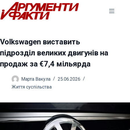
Перейти
до
вмісту
Volkswagen виставить
підрозділ великих двигунів на
продаж за €7,4 мільярда
Марта Вакула
25.06.2026
Життя суспільства