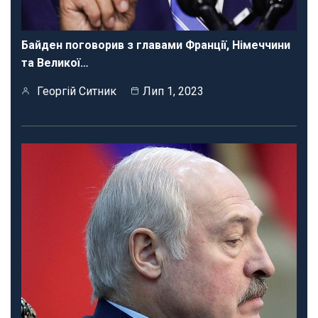
Байден поговорив з главами Франції, Німеччини
та Великої…
Георгій Ситник
Лип 1, 2023