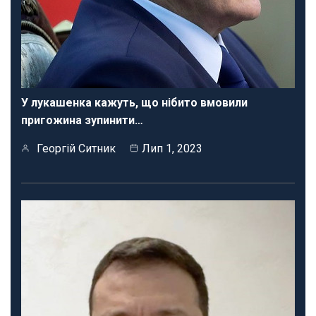
У лукашенка кажуть, що нібито вмовили
пригожина зупинити…
Георгій Ситник
Лип 1, 2023