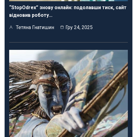
“StopOdrex” знову онлайн: подолавши тиск, сайт
відновив роботу…
Тетяна Гнатишин
Гру 24, 2025