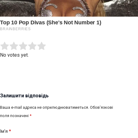
Submit Rating
Rate this item:
No votes yet.
Залишити відповідь
Ваша e-mail адреса не оприлюднюватиметься.
Обов’язкові
поля позначені
*
Ім’я
*