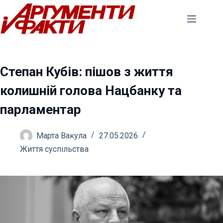
Перейти
до
вмісту
Степан Кубів: пішов з життя
колишній голова Нацбанку та
парламентар
Марта Вакула
27.05.2026
Життя суспільства