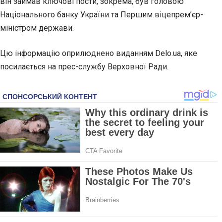
він займав ключові пости, зокрема, був головою
Національного банку України та Першим віцепрем’єр-
міністром держави.
Цю інформацію оприлюднено виданням Delo.ua, яке
посилається на прес-службу Верховної Ради.