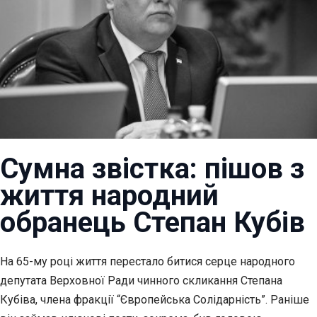
Сумна звістка: пішов з
життя народний
обранець Степан Кубів
На 65-му році життя перестало битися серце народного
депутата Верховної Ради чинного скликання Степана
Кубіва, члена фракції “Європейська Солідарність”. Раніше