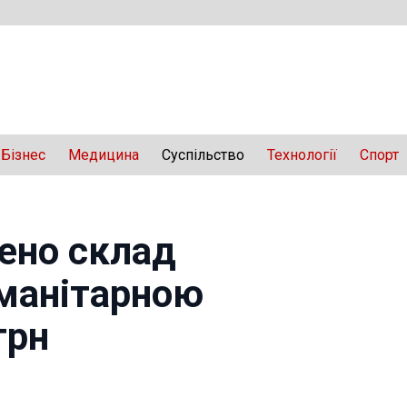
Бізнес
Медицина
Суспільство
Технології
Спорт
щено склад
уманітарною
грн