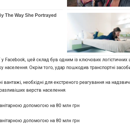
ї у Facebook, цей склад був одним із ключових логістичних
у населення. Окрім того, удар пошкодив транспортні засоб
ні вантажі, необхідні для екстреного реагування на надзви
разливіших верств населення.