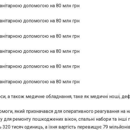
и, а також медичне обладнання, таке як медичні ноші, дефі
омоги, який призначався для оперативного реагування на на
лівку для ремонту пошкоджених вікон, спальні набори та інші
 320 тисяч одиниць, а їхня вартість перевищує 79 мільйоні