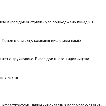
Києві внаслідок обстрілів було пошкоджено понад 20
. Попри цю втрату, компанія висловила намір
овністю зруйновано. Внаслідок цього видавництво
 у країні.
ої інфраструктури. Знищення складів з допомогою ставить