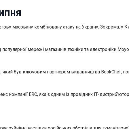
липня
ергову масовану комбіновану атаку на Україну. Зокрема, у 
 популярної мережі магазинів техніки та електроніки Moyo
cs, який був ключовим партнером видавництва BookChef, п
 компанії ERC, яка є одним із провідних ІТ-дистриб’юторів
ує руйнівні наслідки російських обстрілів для гуманітарн