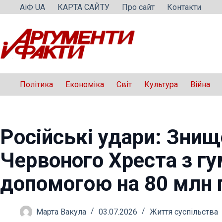
Перейти
АіФ UA
КАРТА САЙТУ
Про сайт
Контакти
до
вмісту
Політика
Економіка
Світ
Культура
Війна
Російські удари: Зни
Червоного Хреста з г
допомогою на 80 млн 
Марта Вакула
03.07.2026
Життя суспільства