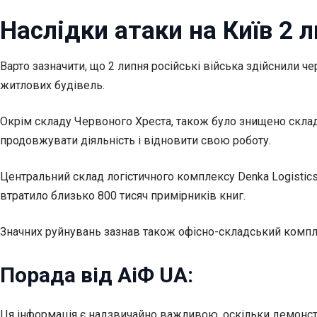
Наслідки атаки на Київ 2 
Варто зазначити, що 2 липня російські війська здійснили ч
житлових будівель.
Окрім складу Червоного Хреста, також було знищено склад
продовжувати діяльність і відновити свою роботу.
Центральний склад логістичного комплексу Denka Logisti
втратило близько 800 тисяч примірників книг.
Значних руйнувань зазнав також офісно-складський комплекс
Порада від АіФ UA:
Ця інформація є надзвичайно важливою, оскільки демонстр