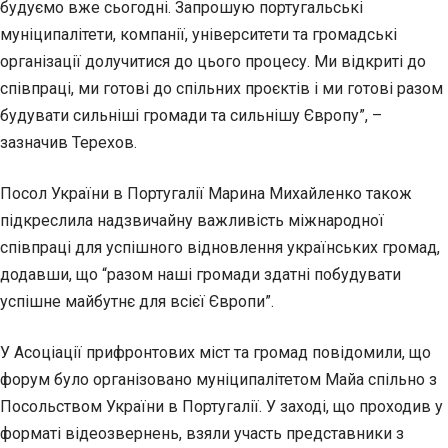
будуємо вже сьогодні. Запрошую португальські
муніципалітети, компанії, університети та громадські
організації долучитися до цього процесу. Ми відкриті до
співпраці, ми готові до спільних проєктів і ми готові разом
будувати сильніші громади та сильнішу Європу”, –
зазначив Терехов.
Посол України в Португалії Марина Михайленко також
підкреслила надзвичайну важливість міжнародної
співпраці для успішного відновлення українських громад,
додавши, що “разом наші громади здатні побудувати
успішне майбутнє для всієї Європи”.
У Асоціації прифронтових міст та громад повідомили, що
форум було організовано муніципалітетом Майа спільно з
Посольством України в Португалії. У заході, що проходив у
форматі відеозвернень, взяли участь представники з