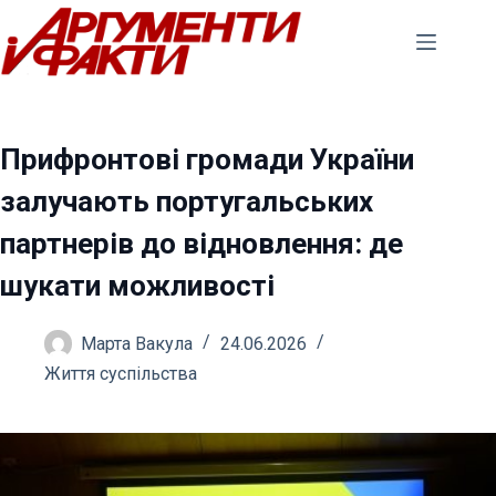
Перейти
до
вмісту
Прифронтові громади України
залучають португальських
партнерів до відновлення: де
шукати можливості
Марта Вакула
24.06.2026
Життя суспільства