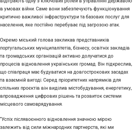
відіграють одну з ключових ролей в управлінні державою
в умовах війни. Саме вони забезпечують функціонування
критично важливої інфраструктури та базових послуг для
населення, яке постійно перебуває під загрозою атак.
Окремо міський голова закликав представників
португальських муніципалітетів, бізнесу, освітніх закладів
та громадських організацій активно долучатися до
процесів відновлення українських громад. Він підкреслив,
що співпраця має будуватися на довгострокових засадах
та взаємній вигоді. Серед пріоритетних напрямків для
спільних проєктів він виділив містобудування, енергетику,
впровадження цифрових рішень та розвиток системи
місцевого самоврядування.
“Успіх післявоєнного відновлення значною мірою
залежить від сили міжнародних партнерств, які ми