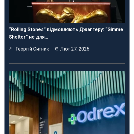
“Rolling Stones” відмовляють Джаггеру: “Gimme
Shelter” не для…
Георгій Ситник
Лют 27, 2026