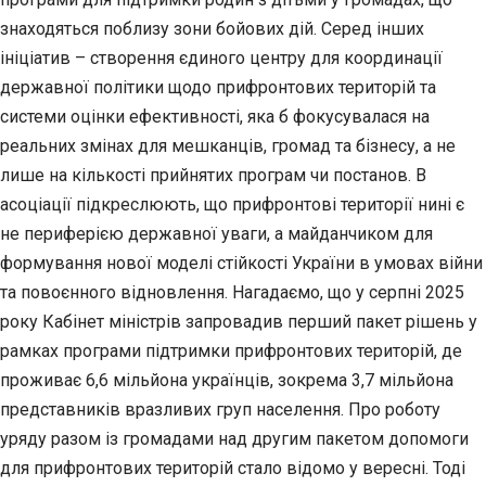
знаходяться поблизу зони бойових дій. Серед інших
ініціатив – створення єдиного центру для координації
державної політики щодо прифронтових територій та
системи оцінки ефективності, яка б фокусувалася на
реальних змінах для мешканців, громад та бізнесу, а не
лише на кількості прийнятих програм чи постанов. В
асоціації підкреслюють, що прифронтові території нині є
не периферією державної уваги, а майданчиком для
формування нової моделі стійкості України в умовах війни
та повоєнного відновлення. Нагадаємо, що у серпні 2025
року Кабінет міністрів запровадив перший пакет рішень у
рамках програми підтримки прифронтових територій, де
проживає 6,6 мільйона українців, зокрема 3,7 мільйона
представників вразливих груп населення. Про роботу
уряду разом із громадами над другим пакетом допомоги
для прифронтових територій стало відомо у вересні. Тоді