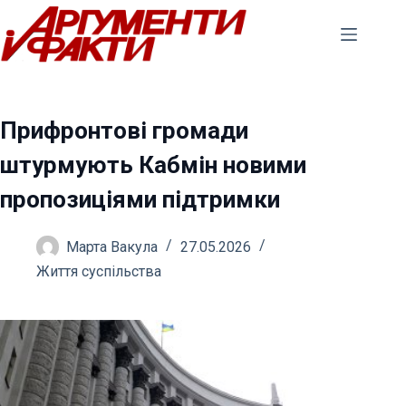
Перейти
до
вмісту
Прифронтові громади
штурмують Кабмін новими
пропозиціями підтримки
Марта Вакула
27.05.2026
Життя суспільства