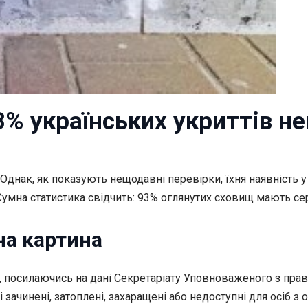
3% українських укриттів н
д. Однак, як показують нещодавні
перевірки, їхня наявність 
 Сумна статистика свідчить: 93% оглянутих сховищ мають се
на картина
 посилаючись на дані Секретаріату Уповноваженого з прав
і зачинені, затоплені, захаращені або недоступні для осіб