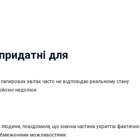
епридатні для
у паперових звітах часто не відповідає реальному стану
рйозні недоліки.
 людини, повідомила, що значна частина укриттів фактично
 з обмеженими можливостями.