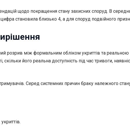
ендацій щодо покращення стану захисних споруд. В середнь
 цифра становила близько 4, а для споруд подвійного призн
вирішення
емний розрив між формальним обліком укриттів та реально
рті, скільки його реальна доступність під час тривоги, наяв
римувачів. Серед системних причин браку належного стану
укриттів.