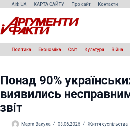
Перейти
АіФ UA
КАРТА САЙТУ
Про сайт
Контакти
до
вмісту
Політика
Економіка
Світ
Культура
Війна
Понад 90% українськи
виявились несправним
звіт
Марта Вакула
03.06.2026
Життя суспільства