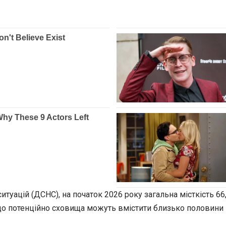
ацій (ДСНС), на початок 2026 року загальна місткість 66,5
 що потенційно сховища можуть вмістити близько половини 