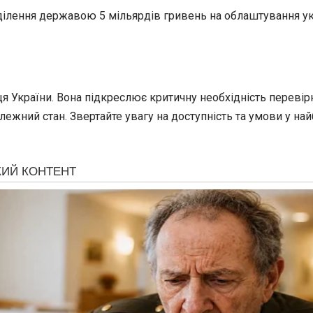
ділення державою 5 мільярдів гривень на облаштування укри
країни. Вона підкреслює критичну необхідність перевірки
алежний стан. Звертайте увагу на доступність та умови у н