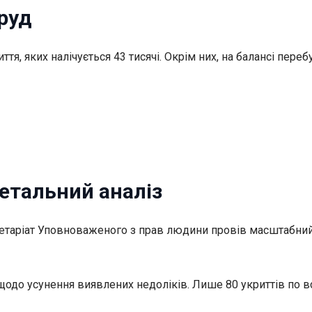
руд
я, яких налічується 43 тисячі. Окрім них, на балансі переб
етальний аналіз
ретаріат Уповноваженого з прав людини провів масштабний
 щодо усунення виявлених недоліків. Лише 80 укриттів по в